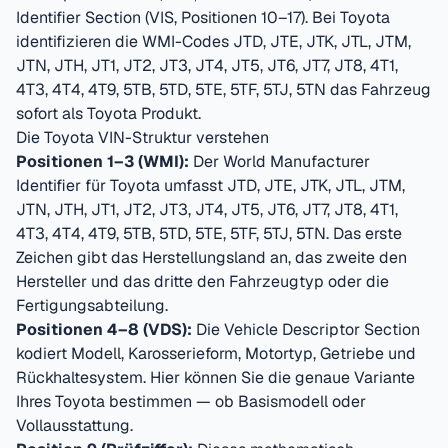
Identifier Section (VIS, Positionen 10–17). Bei
Toyota
identifizieren die WMI-Codes
JTD, JTE, JTK, JTL, JTM,
JTN, JTH, JT1, JT2, JT3, JT4, JT5, JT6, JT7, JT8, 4T1,
4T3, 4T4, 4T9, 5TB, 5TD, 5TE, 5TF, 5TJ, 5TN
das Fahrzeug
sofort als
Toyota
Produkt.
Die
Toyota
VIN-Struktur verstehen
Positionen 1–3 (WMI):
Der World Manufacturer
Identifier für
Toyota
umfasst
JTD, JTE, JTK, JTL, JTM,
JTN, JTH, JT1, JT2, JT3, JT4, JT5, JT6, JT7, JT8, 4T1,
4T3, 4T4, 4T9, 5TB, 5TD, 5TE, 5TF, 5TJ, 5TN
. Das erste
Zeichen gibt das Herstellungsland an, das zweite den
Hersteller und das dritte den Fahrzeugtyp oder die
Fertigungsabteilung.
Positionen 4–8 (VDS):
Die Vehicle Descriptor Section
kodiert Modell, Karosserieform, Motortyp, Getriebe und
Rückhaltesystem. Hier können Sie die genaue Variante
Ihres
Toyota
bestimmen — ob Basismodell oder
Vollausstattung.