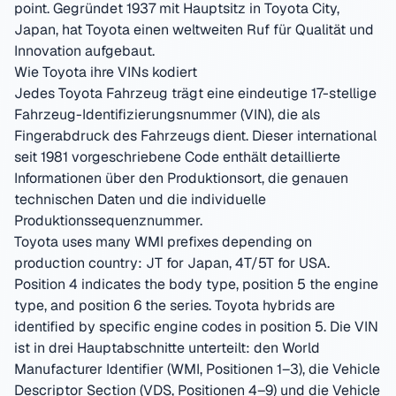
point.
Gegründet
1937
mit Hauptsitz in
Toyota City,
Japan
, hat
Toyota
einen weltweiten Ruf für Qualität und
Innovation aufgebaut.
Wie
Toyota
ihre VINs kodiert
Jedes
Toyota
Fahrzeug trägt eine eindeutige 17-stellige
Fahrzeug-Identifizierungsnummer (VIN), die als
Fingerabdruck des Fahrzeugs dient. Dieser international
seit 1981 vorgeschriebene Code enthält detaillierte
Informationen über den Produktionsort, die genauen
technischen Daten und die individuelle
Produktionssequenznummer.
Toyota uses many WMI prefixes depending on
production country: JT for Japan, 4T/5T for USA.
Position 4 indicates the body type, position 5 the engine
type, and position 6 the series. Toyota hybrids are
identified by specific engine codes in position 5.
Die VIN
ist in drei Hauptabschnitte unterteilt: den World
Manufacturer Identifier (WMI, Positionen 1–3), die Vehicle
Descriptor Section (VDS, Positionen 4–9) und die Vehicle