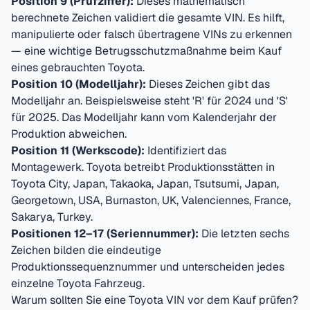
Position 9 (Prüfziffer):
Dieses mathematisch
berechnete Zeichen validiert die gesamte VIN. Es hilft,
manipulierte oder falsch übertragene VINs zu erkennen
— eine wichtige Betrugsschutzmaßnahme beim Kauf
eines gebrauchten
Toyota
.
Position 10 (Modelljahr):
Dieses Zeichen gibt das
Modelljahr an. Beispielsweise steht 'R' für 2024 und 'S'
für 2025. Das Modelljahr kann vom Kalenderjahr der
Produktion abweichen.
Position 11 (Werkscode):
Identifiziert das
Montagewerk.
Toyota
betreibt Produktionsstätten in
Toyota City, Japan, Takaoka, Japan, Tsutsumi, Japan,
Georgetown, USA, Burnaston, UK, Valenciennes, France,
Sakarya, Turkey
.
Positionen 12–17 (Seriennummer):
Die letzten sechs
Zeichen bilden die eindeutige
Produktionssequenznummer und unterscheiden jedes
einzelne
Toyota
Fahrzeug.
Warum sollten Sie eine
Toyota
VIN vor dem Kauf prüfen?