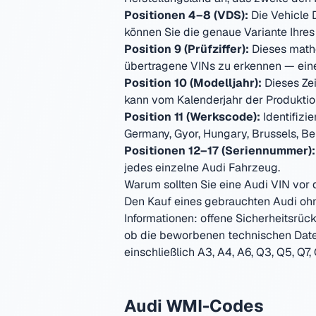
Positionen 4–8 (VDS):
Die Vehicle 
können Sie die genaue Variante Ihres
Position 9 (Prüfziffer):
Dieses mathe
übertragene VINs zu erkennen — ei
Position 10 (Modelljahr):
Dieses Zei
kann vom Kalenderjahr der Produkti
Position 11 (Werkscode):
Identifizi
Germany, Gyor, Hungary, Brussels, B
Positionen 12–17 (Seriennummer):
jedes einzelne
Audi
Fahrzeug.
Warum sollten Sie eine
Audi
VIN vor 
Den Kauf eines gebrauchten
Audi
ohn
Informationen: offene Sicherheitsrüc
ob die beworbenen technischen Daten
einschließlich
A3, A4, A6, Q3, Q5, Q7, 
Audi
WMI-Codes