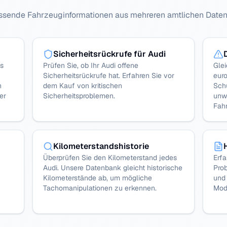
ssende Fahrzeuginformationen aus mehreren amtlichen Date
Sicherheitsrückrufe für Audi
es
Prüfen Sie, ob Ihr Audi offene
Glei
Sicherheitsrückrufe hat. Erfahren Sie vor
eur
n
dem Kauf von kritischen
Sch
er
Sicherheitsproblemen.
unw
Fah
Kilometerstandshistorie
Überprüfen Sie den Kilometerstand jedes
Erf
Audi. Unsere Datenbank gleicht historische
Prob
Kilometerstände ab, um mögliche
und 
Tachomanipulationen zu erkennen.
Mod