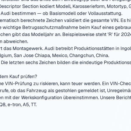
Descriptor Section kodiert Modell, Karosserieform, Motortyp,
Audi
bestimmen — ob Basismodell oder Vollausstattung.
matisch berechnete Zeichen validiert die gesamte VIN. Es hilf
ne wichtige Betrugsschutzmaßnahme beim Kauf eines gebrau
chen gibt das Modelljahr an. Beispielsweise steht 'R' für 202
on abweichen.
ert das Montagewerk.
Audi
betreibt Produktionsstätten in
Ingo
elgium, San Jose Chiapa, Mexico, Changchun, China
.
Die letzten sechs Zeichen bilden die eindeutige Produktio
dem Kauf prüfen?
e VIN-Prüfung zu riskieren, kann teuer werden. Ein VIN-Check
krufe, ob das Fahrzeug als gestohlen gemeldet ist, Unregelm
 mit der Werkskonfiguration übereinstimmen. Unsere Bericht
Q8, e-tron, A5, TT
.