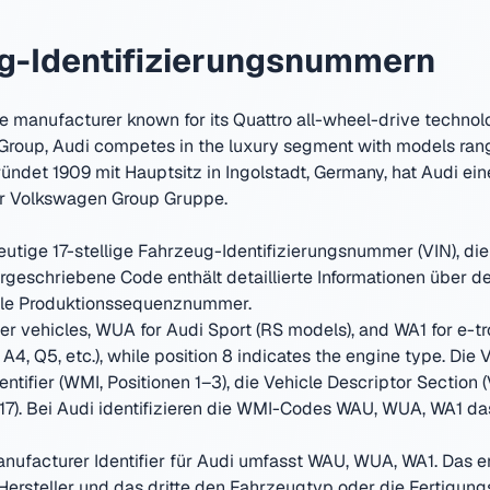
g-Identifizierungsnummern
 manufacturer known for its Quattro all-wheel-drive technol
 Group, Audi competes in the luxury segment with models ran
ündet
1909
mit Hauptsitz in
Ingolstadt, Germany
, hat
Audi
ein
r Volkswagen Group Gruppe.
eutige 17-stellige Fahrzeug-Identifizierungsnummer (VIN), di
 vorgeschriebene Code enthält detaillierte Informationen über 
elle Produktionssequenznummer.
 vehicles, WUA for Audi Sport (RS models), and WA1 for e-tron
A4, Q5, etc.), while position 8 indicates the engine type.
Die V
entifier (WMI, Positionen 1–3), die Vehicle Descriptor Section 
17). Bei
Audi
identifizieren die WMI-Codes
WAU, WUA, WA1
da
ufacturer Identifier für
Audi
umfasst
WAU, WUA, WA1
. Das e
Hersteller und das dritte den Fahrzeugtyp oder die Fertigung