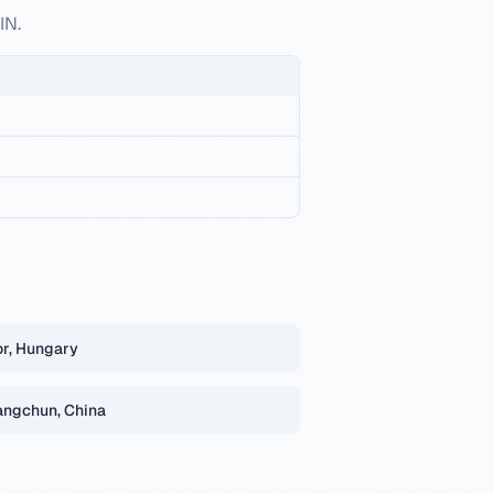
IN.
r, Hungary
ngchun, China