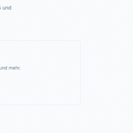
5
und
und mehr.