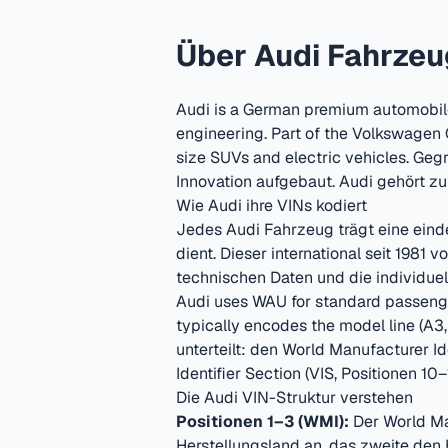
Über
Audi
Fahrzeu
Audi is a German premium automobile
engineering. Part of the Volkswagen
size SUVs and electric vehicles.
Gegr
Innovation aufgebaut.
Audi gehört zu
Wie
Audi
ihre VINs kodiert
Jedes
Audi
Fahrzeug trägt eine eind
dient. Dieser international seit 1981
technischen Daten und die individu
Audi uses WAU for standard passenger
typically encodes the model line (A3, 
unterteilt: den World Manufacturer Id
Identifier Section (VIS, Positionen 10–
Die
Audi
VIN-Struktur verstehen
Positionen 1–3 (WMI):
Der World Man
Herstellungsland an, das zweite den 