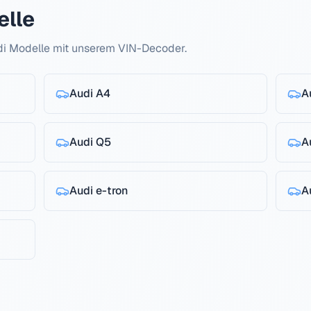
lle
di
Modelle mit unserem VIN-Decoder.
Audi
A4
A
Audi
Q5
A
Audi
e-tron
A