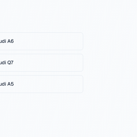
udi
A6
udi
Q7
udi
A5