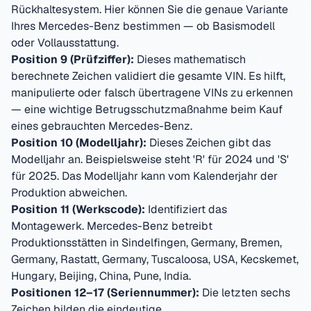
Rückhaltesystem. Hier können Sie die genaue Variante
Ihres
Mercedes-Benz
bestimmen — ob Basismodell
oder Vollausstattung.
Position 9 (Prüfziffer):
Dieses mathematisch
berechnete Zeichen validiert die gesamte VIN. Es hilft,
manipulierte oder falsch übertragene VINs zu erkennen
— eine wichtige Betrugsschutzmaßnahme beim Kauf
eines gebrauchten
Mercedes-Benz
.
Position 10 (Modelljahr):
Dieses Zeichen gibt das
Modelljahr an. Beispielsweise steht 'R' für 2024 und 'S'
für 2025. Das Modelljahr kann vom Kalenderjahr der
Produktion abweichen.
Position 11 (Werkscode):
Identifiziert das
Montagewerk.
Mercedes-Benz
betreibt
Produktionsstätten in
Sindelfingen, Germany, Bremen,
Germany, Rastatt, Germany, Tuscaloosa, USA, Kecskemet,
Hungary, Beijing, China, Pune, India
.
Positionen 12–17 (Seriennummer):
Die letzten sechs
Zeichen bilden die eindeutige