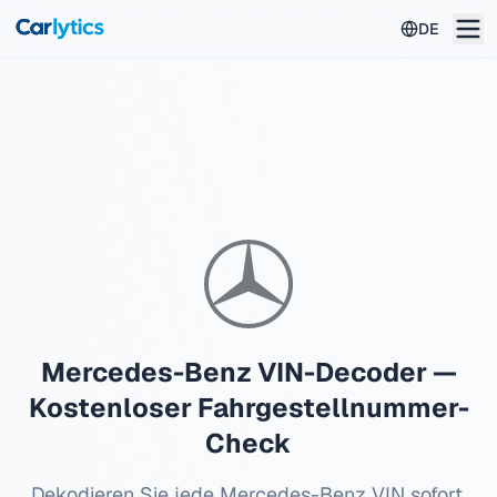
Zum Hauptinhalt springen
DE
Mercedes-Benz
VIN-Decoder —
Kostenloser Fahrgestellnummer-
Check
Dekodieren Sie jede
Mercedes-Benz
VIN sofort.