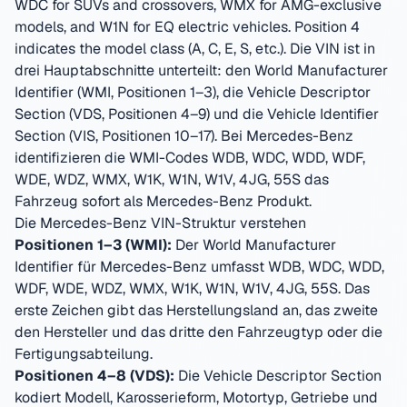
WDC for SUVs and crossovers, WMX for AMG-exclusive
models, and W1N for EQ electric vehicles. Position 4
indicates the model class (A, C, E, S, etc.).
Die VIN ist in
drei Hauptabschnitte unterteilt: den World Manufacturer
Identifier (WMI, Positionen 1–3), die Vehicle Descriptor
Section (VDS, Positionen 4–9) und die Vehicle Identifier
Section (VIS, Positionen 10–17). Bei
Mercedes-Benz
identifizieren die WMI-Codes
WDB, WDC, WDD, WDF,
WDE, WDZ, WMX, W1K, W1N, W1V, 4JG, 55S
das
Fahrzeug sofort als
Mercedes-Benz
Produkt.
Die
Mercedes-Benz
VIN-Struktur verstehen
Positionen 1–3 (WMI):
Der World Manufacturer
Identifier für
Mercedes-Benz
umfasst
WDB, WDC, WDD,
WDF, WDE, WDZ, WMX, W1K, W1N, W1V, 4JG, 55S
. Das
erste Zeichen gibt das Herstellungsland an, das zweite
den Hersteller und das dritte den Fahrzeugtyp oder die
Fertigungsabteilung.
Positionen 4–8 (VDS):
Die Vehicle Descriptor Section
kodiert Modell, Karosserieform, Motortyp, Getriebe und