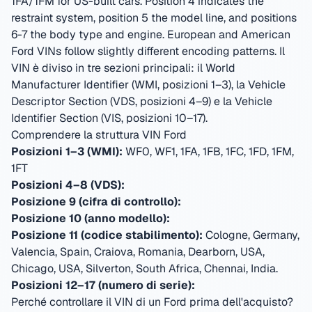
1FA/1FM for US-built cars. Position 4 indicates the
restraint system, position 5 the model line, and positions
6-7 the body type and engine. European and American
Ford VINs follow slightly different encoding patterns.
Il
VIN è diviso in tre sezioni principali: il World
Manufacturer Identifier (WMI, posizioni 1–3), la Vehicle
Descriptor Section (VDS, posizioni 4–9) e la Vehicle
Identifier Section (VIS, posizioni 10–17).
Comprendere la struttura VIN Ford
Posizioni 1–3 (WMI):
WF0, WF1, 1FA, 1FB, 1FC, 1FD, 1FM,
1FT
Posizioni 4–8 (VDS):
Posizione 9 (cifra di controllo):
Posizione 10 (anno modello):
Posizione 11 (codice stabilimento):
Cologne, Germany,
Valencia, Spain, Craiova, Romania, Dearborn, USA,
Chicago, USA, Silverton, South Africa, Chennai, India
.
Posizioni 12–17 (numero di serie):
Perché controllare il VIN di un Ford prima dell'acquisto?