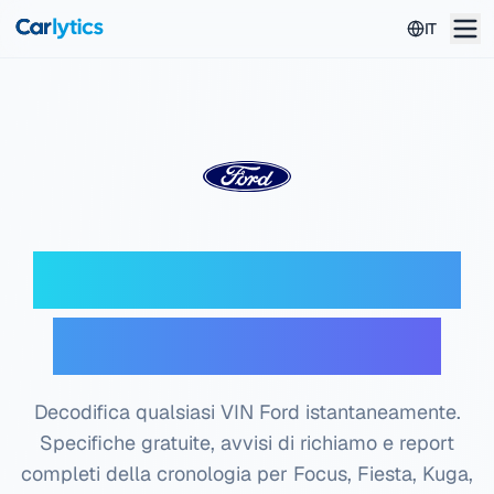
Vai al contenuto principale
IT
Decoder VIN Ford —
Controllo gratuito
Decodifica qualsiasi VIN Ford istantaneamente.
Specifiche gratuite, avvisi di richiamo e report
completi della cronologia per Focus, Fiesta, Kuga,