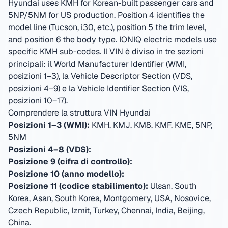
Hyundai uses KMH for Korean-built passenger cars and
5NP/5NM for US production. Position 4 identifies the
model line (Tucson, i30, etc.), position 5 the trim level,
and position 6 the body type. IONIQ electric models use
specific KMH sub-codes.
Il VIN è diviso in tre sezioni
principali: il World Manufacturer Identifier (WMI,
posizioni 1–3), la Vehicle Descriptor Section (VDS,
posizioni 4–9) e la Vehicle Identifier Section (VIS,
posizioni 10–17).
Comprendere la struttura VIN Hyundai
Posizioni 1–3 (WMI):
KMH, KMJ, KM8, KMF, KME, 5NP,
5NM
Posizioni 4–8 (VDS):
Posizione 9 (cifra di controllo):
Posizione 10 (anno modello):
Posizione 11 (codice stabilimento):
Ulsan, South
Korea, Asan, South Korea, Montgomery, USA, Nosovice,
Czech Republic, Izmit, Turkey, Chennai, India, Beijing,
China
.