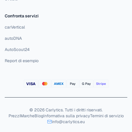
Confronta servizi
carVertical
autoDNA
AutoScout24
Report di esempio
VISA
AMEX
Pay
G Pay
Stripe
©
2026
Carlytics
.
Tutti i diritti riservati.
Prezzi
Marche
Blog
Informativa sulla privacy
Termini di servizio
info@carlytics.eu
Rifiuta tutto
Accetta tutto