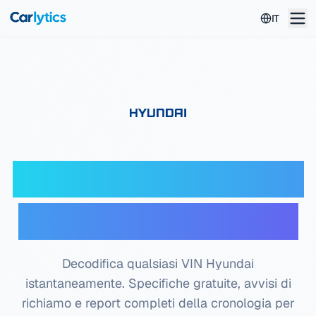
Vai al contenuto principale
IT
Decoder VIN Hyundai
— Controllo gratuito
Decodifica qualsiasi VIN Hyundai
istantaneamente. Specifiche gratuite, avvisi di
richiamo e report completi della cronologia per