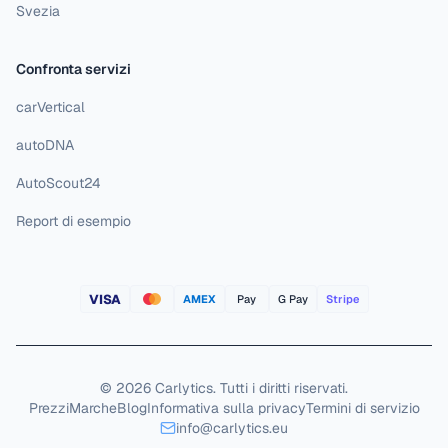
Svezia
Confronta servizi
carVertical
autoDNA
AutoScout24
Report di esempio
VISA
AMEX
Pay
G Pay
Stripe
©
2026
Carlytics
.
Tutti i diritti riservati.
Prezzi
Marche
Blog
Informativa sulla privacy
Termini di servizio
info@carlytics.eu
Rifiuta tutto