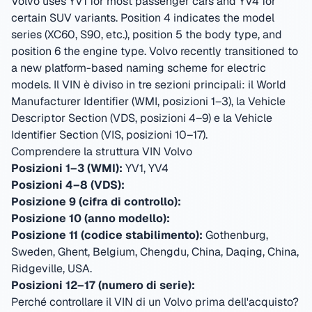
Volvo uses YV1 for most passenger cars and YV4 for
certain SUV variants. Position 4 indicates the model
series (XC60, S90, etc.), position 5 the body type, and
position 6 the engine type. Volvo recently transitioned to
a new platform-based naming scheme for electric
models.
Il VIN è diviso in tre sezioni principali: il World
Manufacturer Identifier (WMI, posizioni 1–3), la Vehicle
Descriptor Section (VDS, posizioni 4–9) e la Vehicle
Identifier Section (VIS, posizioni 10–17).
Comprendere la struttura VIN Volvo
Posizioni 1–3 (WMI):
YV1, YV4
Posizioni 4–8 (VDS):
Posizione 9 (cifra di controllo):
Posizione 10 (anno modello):
Posizione 11 (codice stabilimento):
Gothenburg,
Sweden, Ghent, Belgium, Chengdu, China, Daqing, China,
Ridgeville, USA
.
Posizioni 12–17 (numero di serie):
Perché controllare il VIN di un Volvo prima dell'acquisto?