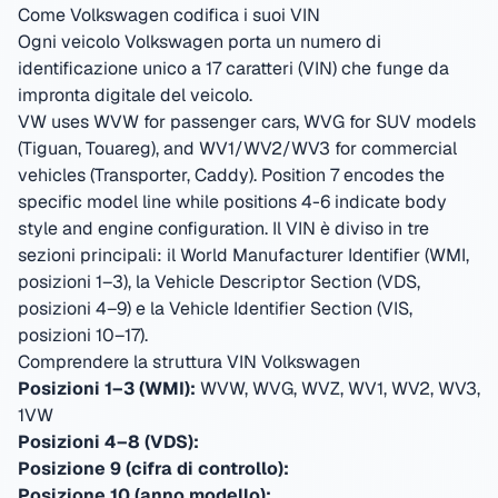
Come Volkswagen codifica i suoi VIN
Ogni veicolo Volkswagen porta un numero di
identificazione unico a 17 caratteri (VIN) che funge da
impronta digitale del veicolo.
VW uses WVW for passenger cars, WVG for SUV models
(Tiguan, Touareg), and WV1/WV2/WV3 for commercial
vehicles (Transporter, Caddy). Position 7 encodes the
specific model line while positions 4-6 indicate body
style and engine configuration.
Il VIN è diviso in tre
sezioni principali: il World Manufacturer Identifier (WMI,
posizioni 1–3), la Vehicle Descriptor Section (VDS,
posizioni 4–9) e la Vehicle Identifier Section (VIS,
posizioni 10–17).
Comprendere la struttura VIN Volkswagen
Posizioni 1–3 (WMI):
WVW, WVG, WVZ, WV1, WV2, WV3,
1VW
Posizioni 4–8 (VDS):
Posizione 9 (cifra di controllo):
Posizione 10 (anno modello):