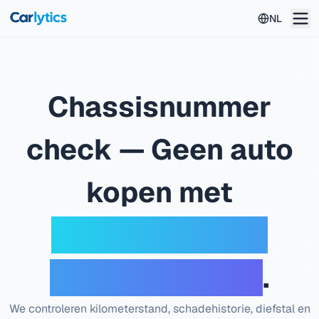
Ga naar hoofdinhoud
NL
Chassisnummer
check — Geen auto
kopen met
teruggedraaide
kilometerstand
.
We controleren kilometerstand, schadehistorie, diefstal en