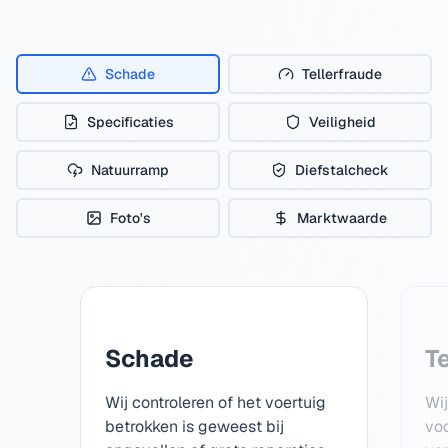
Schade
Tellerfraude
Specificaties
Veiligheid
Natuurramp
Diefstalcheck
Foto's
Marktwaarde
Schade
T
Wij controleren of het voertuig
Wi
betrokken is geweest bij
voo