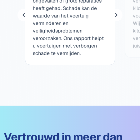
ongevallen of grote reparaties
ve
heeft gehad. Schade kan de
ki
waarde van het voertuig
voe
verminderen en
Wij
veiligheidsproblemen
ki
veroorzaken. Ons rapport helpt
ve
u voertuigen met verborgen
jui
schade te vermijden.
Vertrouwd in meer dan