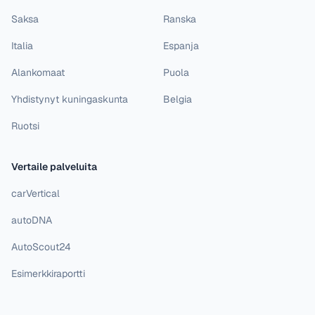
Saksa
Ranska
Italia
Espanja
Alankomaat
Puola
Yhdistynyt kuningaskunta
Belgia
Ruotsi
Vertaile palveluita
carVertical
autoDNA
AutoScout24
Esimerkkiraportti