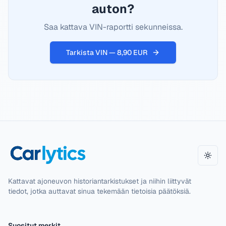
auton?
Saa kattava VIN-raportti sekunneissa.
Tarkista VIN — 8,90 EUR
Vaih
Kattavat ajoneuvon historiantarkistukset ja niihin liittyvät
tiedot, jotka auttavat sinua tekemään tietoisia päätöksiä.
Suositut merkit