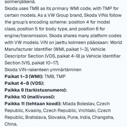
sormenjälkenä.
Skoda uses TMB as its primary WMI code, with TMP for
certain models. As a VW Group brand, Skoda VINs follow
the group's encoding scheme: position 4 for model
class, position 5 for body type, and position 6 for
engine/transmission. Skoda shares many platform codes
with VW models.
VIN on jaettu kolmeen pääosaan: World
Manufacturer Identifier (WMI, paikat 1–3), Vehicle
Descriptor Section (VDS, paikat 4–9) ja Vehicle Identifier
Section (VIS, paikat 10–17).
Skoda VIN-rakenteen ymmärtäminen
Paikat 1–3 (WMI):
TMB, TMP
Paikat 4–8 (VDS):
Paikka 9 (tarkistusnumero):
Paikka 10 (mallivuosi):
Paikka 11 (tehtaan koodi):
Mlada Boleslav, Czech
Republic, Kvasiny, Czech Republic, Vrchlabi, Czech
Republic, Bratislava, Slovakia, Pune, India, Changsha,
China
.