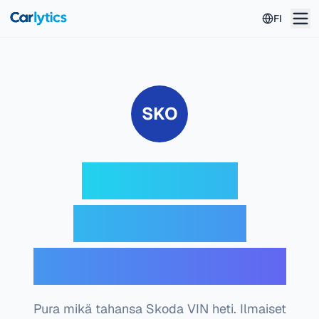
Siirry pääsisältöön
FI
SKO
Skoda VIN-
dekooderi —
Ilmainen tarkistus
Pura mikä tahansa Skoda VIN heti. Ilmaiset