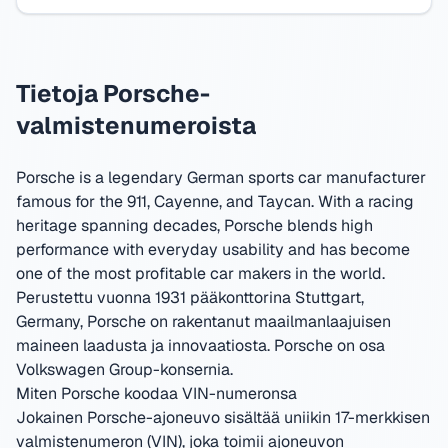
Tietoja Porsche-
valmistenumeroista
Porsche is a legendary German sports car manufacturer
famous for the 911, Cayenne, and Taycan. With a racing
heritage spanning decades, Porsche blends high
performance with everyday usability and has become
one of the most profitable car makers in the world.
Perustettu vuonna 1931 pääkonttorina Stuttgart,
Germany
,
Porsche on rakentanut maailmanlaajuisen
maineen laadusta ja innovaatiosta.
Porsche on osa
Volkswagen Group-konsernia.
Miten Porsche koodaa VIN-numeronsa
Jokainen Porsche-ajoneuvo sisältää uniikin 17-merkkisen
valmistenumeron (VIN), joka toimii ajoneuvon