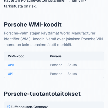
Käytetyn Porsche-auton ostaminen ilman VIN-
tarkistusta on riski.
Porsche WMI-koodit
Porsche-valmistajan käyttämät World Manufacturer
Identifier (WMI) -koodit. Nämä ovat jokaisen Porsche VIN
-numeron kolme ensimmäistä merkkiä.
WMI-koodi
Kuvaus
Porsche
—
Saksa
WP0
Porsche
—
Saksa
WP1
Porsche-tuotantolaitokset
Zuffenhausen, Germany