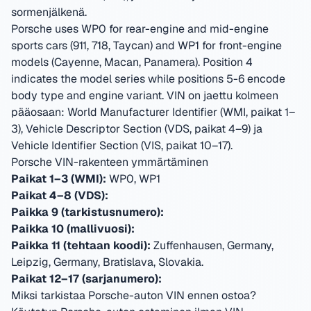
sormenjälkenä.
Porsche uses WP0 for rear-engine and mid-engine
sports cars (911, 718, Taycan) and WP1 for front-engine
models (Cayenne, Macan, Panamera). Position 4
indicates the model series while positions 5-6 encode
body type and engine variant.
VIN on jaettu kolmeen
pääosaan: World Manufacturer Identifier (WMI, paikat 1–
3), Vehicle Descriptor Section (VDS, paikat 4–9) ja
Vehicle Identifier Section (VIS, paikat 10–17).
Porsche VIN-rakenteen ymmärtäminen
Paikat 1–3 (WMI):
WP0, WP1
Paikat 4–8 (VDS):
Paikka 9 (tarkistusnumero):
Paikka 10 (mallivuosi):
Paikka 11 (tehtaan koodi):
Zuffenhausen, Germany,
Leipzig, Germany, Bratislava, Slovakia
.
Paikat 12–17 (sarjanumero):
Miksi tarkistaa Porsche-auton VIN ennen ostoa?