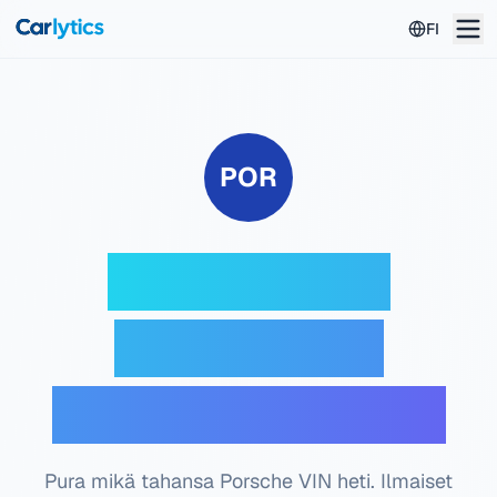
Siirry pääsisältöön
FI
POR
Porsche VIN-
dekooderi —
Ilmainen tarkistus
Pura mikä tahansa Porsche VIN heti. Ilmaiset