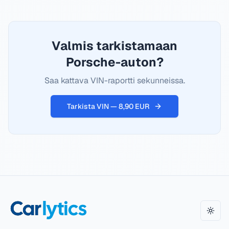
Valmis tarkistamaan
Porsche-auton?
Saa kattava VIN-raportti sekunneissa.
Tarkista VIN — 8,90 EUR
Vaih