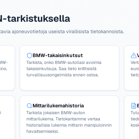
-tarkistuksella
a ajoneuvotietoja useista virallisista tietokannoista.
BMW-takaisinkutsut
BMW-
Tarkista, onko BMW-autollasi avoimia
Ver
ino,
takaisinkutsuja. Saa tieto kriittisistä
euro
turvallisuusongelmista ennen ostoa.
tiet
Mittarilukemahistoria
i
Tarkista jokaisen BMW-auton
Tutu
mittarilukema. Tietokantamme vertaa
tied
historiallisia lukemia mittarin manipuloinnin
kosk
havaitsemiseksi.