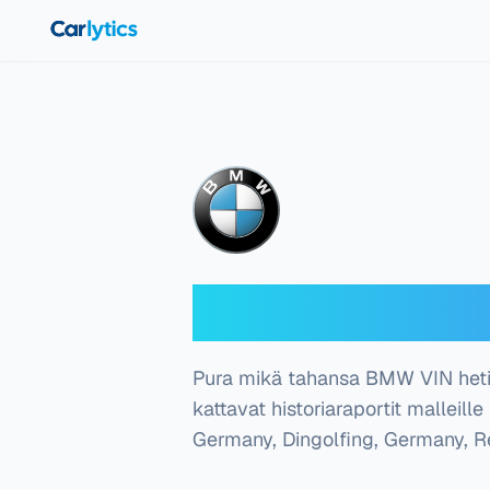
Siirry pääsisältöön
BMW VIN-deko
Pura mikä tahansa BMW VIN heti. 
kattavat historiaraportit malleille 
Germany, Dingolfing, Germany, 