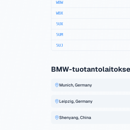
WBW
WBX
5UX
5UM
5UJ
BMW-tuotantolaitokse
Munich, Germany
Leipzig, Germany
Shenyang, China