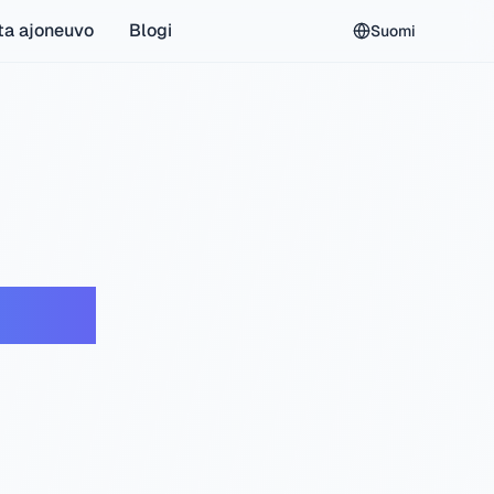
ta ajoneuvo
Blogi
Suomi
istus