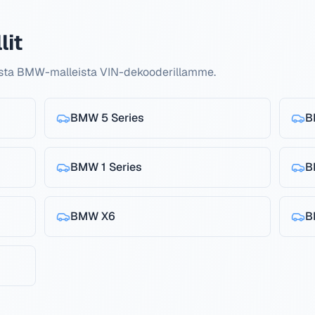
it
uista BMW-malleista VIN-dekooderillamme.
BMW
5 Series
B
BMW
1 Series
B
BMW
X6
B