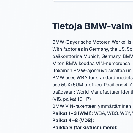
Tietoja BMW-valm
BMW (Bayerische Motoren Werke) is a
With factories in Germany, the US, So
pääkonttorina Munich, Germany
,
BMW 
Miten BMW koodaa VIN-numeronsa
Jokainen BMW-ajoneuvo sisältää unii
BMW uses WBA for standard models, 
use 5UX/5UM prefixes. Positions 4-7 
pääosaan: World Manufacturer Identifi
(VIS, paikat 10–17).
BMW VIN-rakenteen ymmärtäminen
Paikat 1–3 (WMI):
WBA, WBS, WBY, 
Paikat 4–8 (VDS):
Paikka 9 (tarkistusnumero):