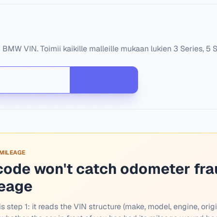
MW VIN. Toimii kaikille malleille mukaan lukien 3 Series, 5 S
 MILEAGE
code won't catch odometer fra
leage
s step 1: it reads the VIN structure (make, model, engine, origi