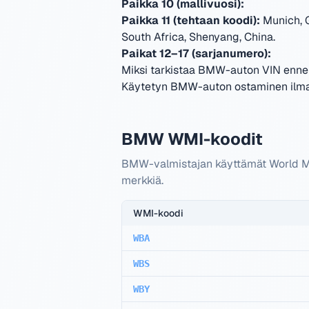
Paikka 10 (mallivuosi):
Paikka 11 (tehtaan koodi):
Munich, 
South Africa, Shenyang, China
.
Paikat 12–17 (sarjanumero):
Miksi tarkistaa BMW-auton VIN enne
Käytetyn BMW-auton ostaminen ilman 
BMW WMI-koodit
BMW-valmistajan käyttämät World Ma
merkkiä.
WMI-koodi
WBA
WBS
WBY