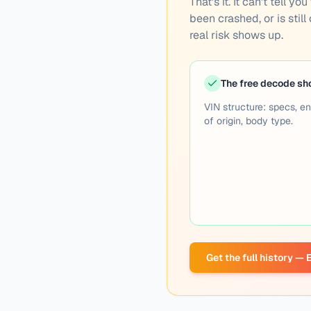
That's it. It can't tell 
been crashed, or is still
real risk shows up.
The free decode s
VIN structure: specs, en
of origin, body type.
Get the full history —