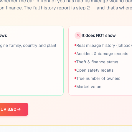
you whether the car in front of you has had its mileage wound ba
 on finance. The full history report is step 2 — and that's wher
hows
It does NOT show
gine family, country and plant
Real mileage history (rollbac
Accident & damage records
Theft & finance status
Open safety recalls
True number of owners
Market value
 EUR 8.90