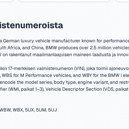
istenumeroista
 German luxury vehicle manufacturer known for performance 
uth Africa, and China, BMW produces over 2.5 million vehicles
on rakentanut maailmanlaajuisen maineen laadusta ja innova
kin 17-merkkisen valmistenumeron (VIN), joka toimii ajoneuvo
WBS for M Performance vehicles, and WBY for the BMW i elec
encode the model series, body type, engine variant, and restr
er (WMI, paikat 1–3), Vehicle Descriptor Section (VDS, paikat 
WBW, WBX, 5UX, 5UM, 5UJ