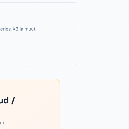
eries, X3 ja muut.
ud /
n).