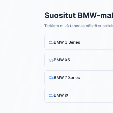
Suositut BMW-mall
Tarkista mikä tahansa näistä suosit
BMW
3 Series
BMW
X5
BMW
7 Series
BMW
iX