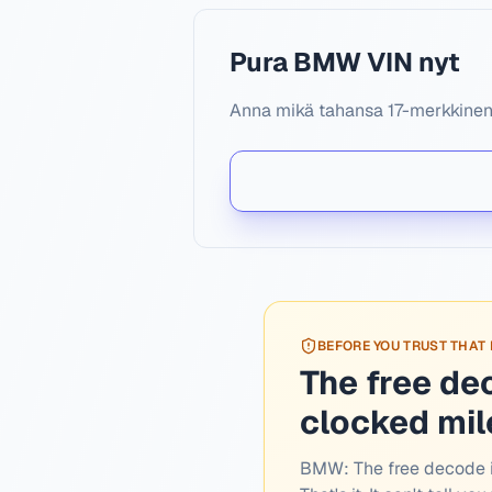
Pura BMW VIN nyt
Anna mikä tahansa 17-merkkinen B
BEFORE YOU TRUST THAT
The free de
clocked mi
BMW:
The free decode i