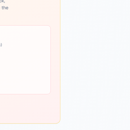
ck,
e the
k)