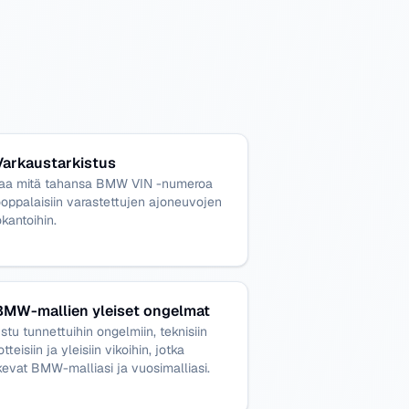
Varkaustarkistus
taa mitä tahansa BMW VIN -numeroa
oppalaisiin varastettujen ajoneuvojen
okantoihin.
BMW-mallien yleiset ongelmat
stu tunnettuihin ongelmiin, teknisiin
otteisiin ja yleisiin vikoihin, jotka
evat BMW-malliasi ja vuosimalliasi.