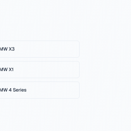
MW
X3
MW
X1
MW
4 Series