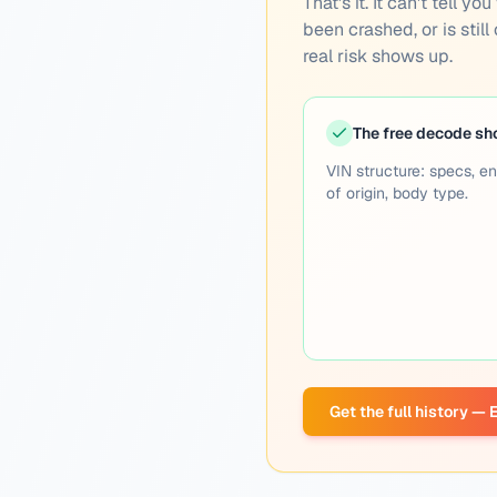
That's it. It can't tell 
been crashed, or is still
real risk shows up.
The free decode s
VIN structure: specs, en
of origin, body type.
Get the full history —