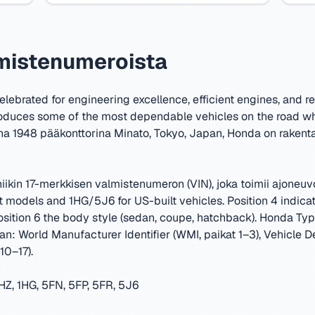
mistenumeroista
brated for engineering excellence, efficient engines, and rem
roduces some of the most dependable vehicles on the road wh
na 1948 pääkonttorina Minato, Tokyo, Japan
,
Honda on rakent
ikin 17-merkkisen valmistenumeron (VIN), joka toimii ajoneu
odels and 1HG/5J6 for US-built vehicles. Position 4 indicat
position 6 the body style (sedan, coupe, hatchback). Honda T
: World Manufacturer Identifier (WMI, paikat 1–3), Vehicle De
10–17).
n
Z, 1HG, 5FN, 5FP, 5FR, 5J6