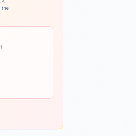
ck,
e the
k)