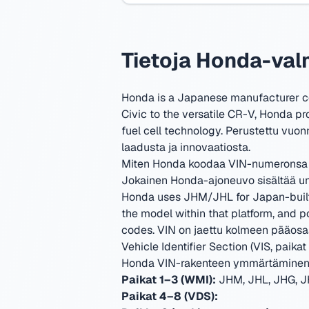
Tietoja Honda-val
Honda is a Japanese manufacturer cele
Civic to the versatile CR-V, Honda p
fuel cell technology.
Perustettu vuon
laadusta ja innovaatiosta.
Miten Honda koodaa VIN-numeronsa
Jokainen Honda-ajoneuvo sisältää uni
Honda uses JHM/JHL for Japan-built m
the model within that platform, and 
codes.
VIN on jaettu kolmeen pääosaan
Vehicle Identifier Section (VIS, paikat 
Honda VIN-rakenteen ymmärtämine
Paikat 1–3 (WMI):
JHM, JHL, JHG, JH
Paikat 4–8 (VDS):