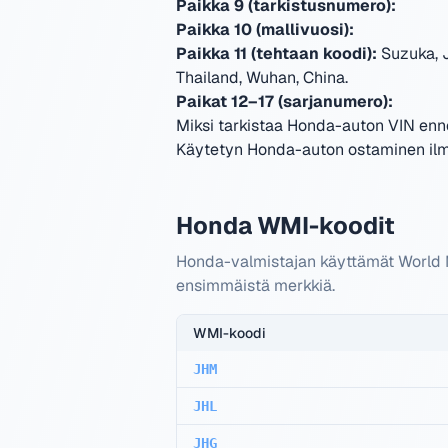
Paikka 9 (tarkistusnumero):
Paikka 10 (mallivuosi):
Paikka 11 (tehtaan koodi):
Suzuka, 
Thailand, Wuhan, China
.
Paikat 12–17 (sarjanumero):
Miksi tarkistaa Honda-auton VIN en
Käytetyn Honda-auton ostaminen ilma
Honda WMI-koodit
Honda-valmistajan käyttämät World M
ensimmäistä merkkiä.
WMI-koodi
JHM
JHL
JHG