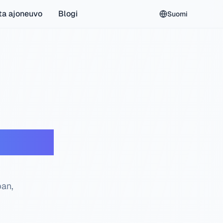
ta ajoneuvo
Blogi
Suomi
kistus
an,