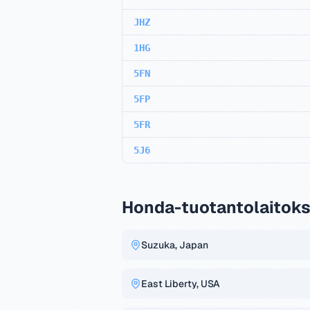
JHZ
1HG
5FN
5FP
5FR
5J6
Honda-tuotantolaitok
Suzuka, Japan
East Liberty, USA