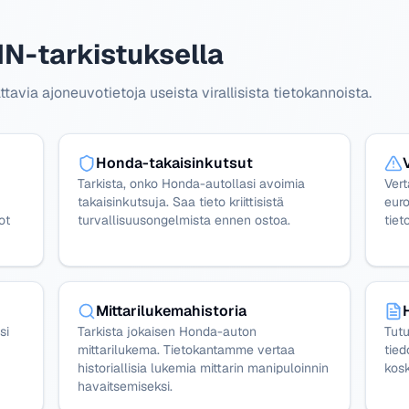
IN-tarkistuksella
via ajoneuvotietoja useista virallisista tietokannoista.
Honda-takaisinkutsut
Tarkista, onko Honda-autollasi avoimia
Ver
takaisinkutsuja. Saa tieto kriittisistä
euro
ot
turvallisuusongelmista ennen ostoa.
tiet
Mittarilukemahistoria
si
Tarkista jokaisen Honda-auton
Tutu
mittarilukema. Tietokantamme vertaa
tied
historiallisia lukemia mittarin manipuloinnin
kosk
havaitsemiseksi.