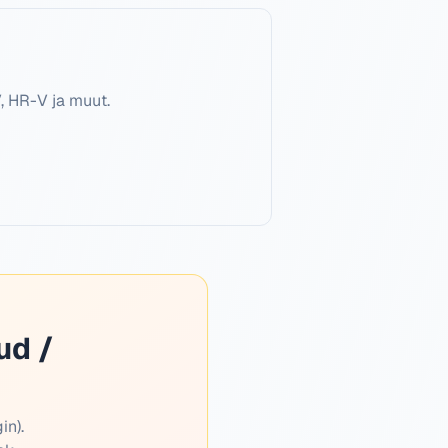
, HR-V ja muut.
ud /
in).