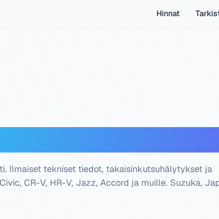
Hinnat
Tarkis
ooderi — Ilmainen tar
 Ilmaiset tekniset tiedot, takaisinkutsuhälytykset ja
e Civic, CR-V, HR-V, Jazz, Accord ja muille.
Suzuka, Jap