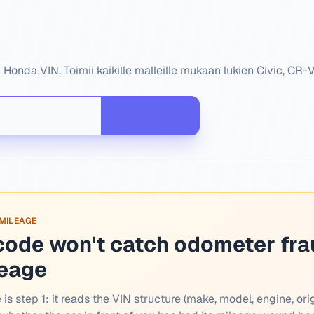
onda VIN. Toimii kaikille malleille mukaan lukien Civic, CR-V
 MILEAGE
code won't catch odometer fra
leage
is step 1: it reads the VIN structure (make, model, engine, orig