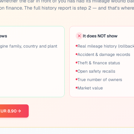
you whether the car in front of you has had its mileage wound ba
 on finance. The full history report is step 2 — and that's wher
hows
It does NOT show
gine family, country and plant
Real mileage history (rollbac
Accident & damage records
Theft & finance status
Open safety recalls
True number of owners
Market value
 EUR 8.90