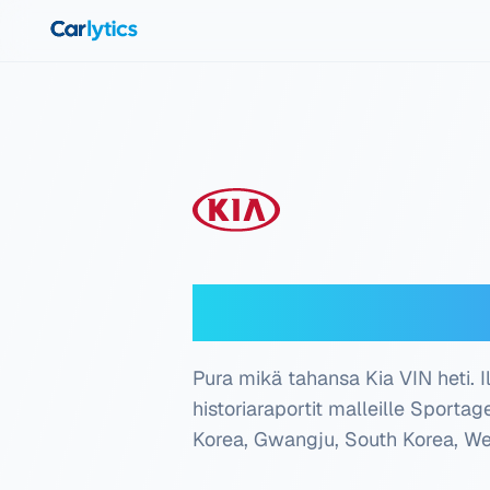
Siirry pääsisältöön
Kia VIN-dekoo
Pura mikä tahansa Kia VIN heti. I
historiaraportit malleille Sportag
Korea, Gwangju, South Korea, We