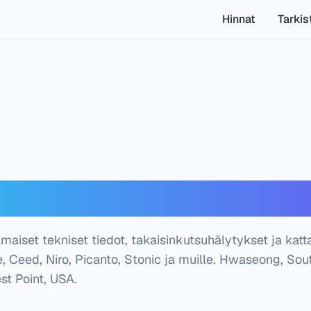
Hinnat
Tarkis
deri — Ilmainen tarkis
lmaiset tekniset tiedot, takaisinkutsuhälytykset ja katt
e, Ceed, Niro, Picanto, Stonic ja muille.
Hwaseong, Sou
st Point, USA
.