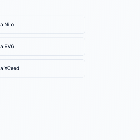
ia
Niro
ia
EV6
ia
XCeed