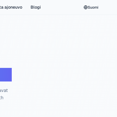
ta ajoneuvo
Blogi
Suomi
tus
avat
th