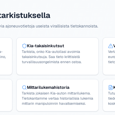
tarkistuksella
 ajoneuvotietoja useista virallisista tietokannoista.
Kia-takaisinkutsut
a-
Tarkista, onko Kia-autollasi avoimia
Ver
ino,
takaisinkutsuja. Saa tieto kriittisistä
euro
turvallisuusongelmista ennen ostoa.
tiet
Mittarilukemahistoria
Tarkista jokaisen Kia-auton mittarilukema.
Tutu
Tietokantamme vertaa historiallisia lukemia
tied
mittarin manipuloinnin havaitsemiseksi.
kosk