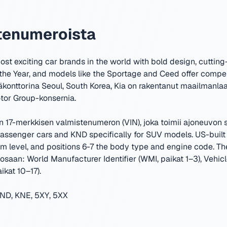
stenumeroista
ost exciting car brands in the world with bold design, cuttin
the Year, and models like the Sportage and Ceed offer compe
konttorina Seoul, South Korea
,
Kia on rakentanut maailmanlaa
tor Group-konsernia.
in 17-merkkisen valmistenumeron (VIN), joka toimii ajoneuvon 
senger cars and KND specifically for SUV models. US-built 
trim level, and positions 6-7 the body type and engine code. 
saan: World Manufacturer Identifier (WMI, paikat 1–3), Vehicl
aikat 10–17).
ND, KNE, 5XY, 5XX