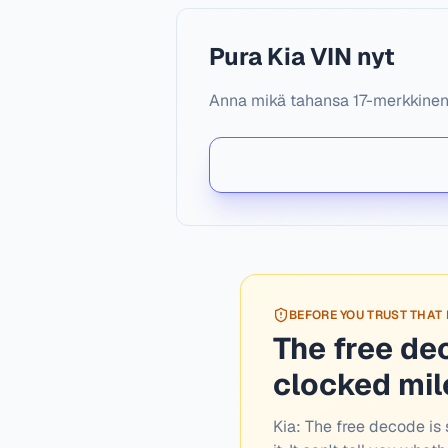
Pura Kia VIN nyt
Anna mikä tahansa 17-merkkinen K
BEFORE YOU TRUST THAT
The free de
clocked mi
Kia:
The free decode is s