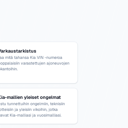
Varkaustarkistus
taa mitä tahansa Kia VIN -numeroa
oppalaisiin varastettujen ajoneuvojen
okantoihin.
Kia-mallien yleiset ongelmat
stu tunnettuihin ongelmiin, teknisiin
otteisiin ja yleisiin vikoihin, jotka
evat Kia-malliasi ja vuosimalliasi.