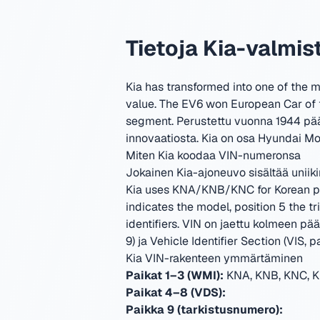
Tietoja Kia-valmi
Kia has transformed into one of the m
value. The EV6 won European Car of 
segment.
Perustettu vuonna 1944 pää
innovaatiosta.
Kia on osa Hyundai Mo
Miten Kia koodaa VIN-numeronsa
Jokainen Kia-ajoneuvo sisältää uniik
Kia uses KNA/KNB/KNC for Korean pas
indicates the model, position 5 the 
identifiers.
VIN on jaettu kolmeen pääo
9) ja Vehicle Identifier Section (VIS, p
Kia VIN-rakenteen ymmärtäminen
Paikat 1–3 (WMI):
KNA, KNB, KNC, K
Paikat 4–8 (VDS):
Paikka 9 (tarkistusnumero):