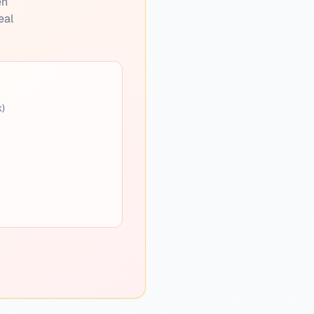
en
eal
k)