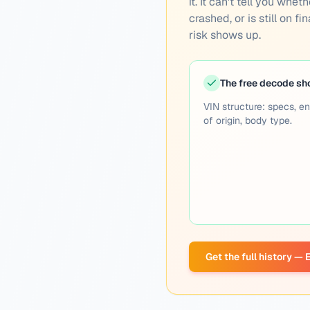
it. It can't tell you wh
crashed, or is still on f
risk shows up.
The free decode s
VIN structure: specs, en
of origin, body type.
Get the full history —