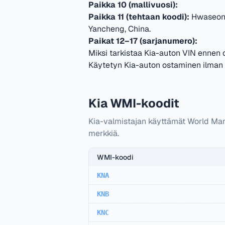
Paikka 10 (mallivuosi):
Paikka 11 (tehtaan koodi):
Hwaseong,
Yancheng, China
.
Paikat 12–17 (sarjanumero):
Miksi tarkistaa Kia-auton VIN ennen 
Käytetyn Kia-auton ostaminen ilman V
Kia WMI-koodit
Kia-valmistajan käyttämät World Man
merkkiä.
WMI-koodi
KNA
KNB
KNC