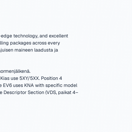
g-edge technology, and excellent
lling packages across every
juisen maineen laadusta ja
sormenjälkenä.
Kias use 5XY/5XX. Position 4
The EV6 uses KNA with specific model
e Descriptor Section (VDS, paikat 4–