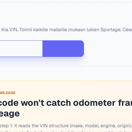
ia VIN. Toimii kaikille malleille mukaan lukien Sportage, Ceed
 MILEAGE
code won't catch odometer fra
leage
tep 1: it reads the VIN structure (make, model, engine, origin).