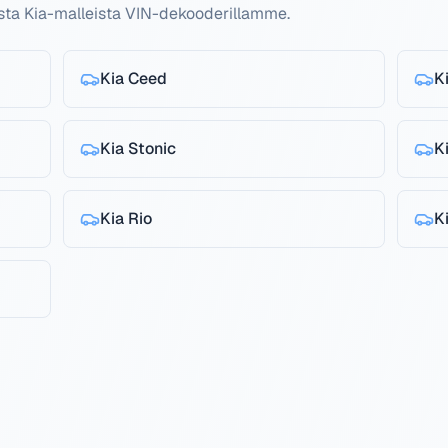
ista Kia-malleista VIN-dekooderillamme.
Kia
Ceed
K
Kia
Stonic
K
Kia
Rio
K