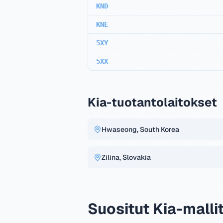
KND
KNE
5XY
5XX
Kia-tuotantolaitokset
Hwaseong, South Korea
Zilina, Slovakia
Suositut Kia-malli