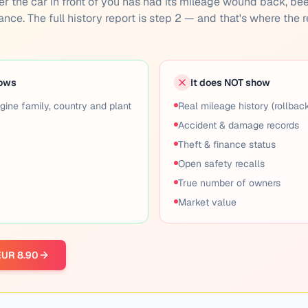
ether the car in front of you has had its mileage wound back, be
inance. The full history report is step 2 — and that's where the r
hows
It does NOT show
gine family, country and plant
Real mileage history (rollbac
Accident & damage records
Theft & finance status
Open safety recalls
True number of owners
Market value
 EUR 8.90