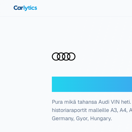
Siirry pääsisältöön
Audi VIN-deko
Pura mikä tahansa Audi VIN heti. 
historiaraportit malleille A3, A4, 
Germany, Gyor, Hungary
.