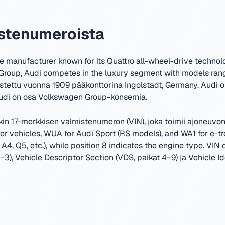
istenumeroista
 manufacturer known for its Quattro all-wheel-drive technol
 Group, Audi competes in the luxury segment with models ran
stettu vuonna 1909 pääkonttorina Ingolstadt, Germany
,
Audi o
di on osa Volkswagen Group-konsernia.
kin 17-merkkisen valmistenumeron (VIN), joka toimii ajoneuvo
 vehicles, WUA for Audi Sport (RS models), and WA1 for e-tron
A4, Q5, etc.), while position 8 indicates the engine type.
VIN 
–3), Vehicle Descriptor Section (VDS, paikat 4–9) ja Vehicle Ide