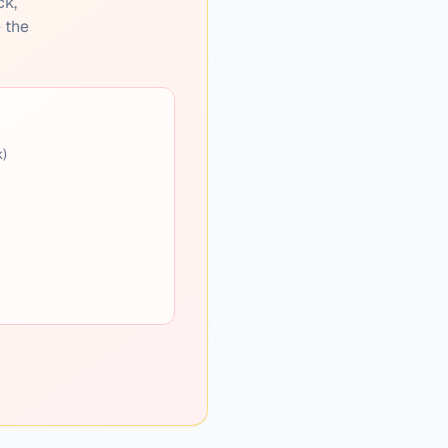
ck,
e the
k)