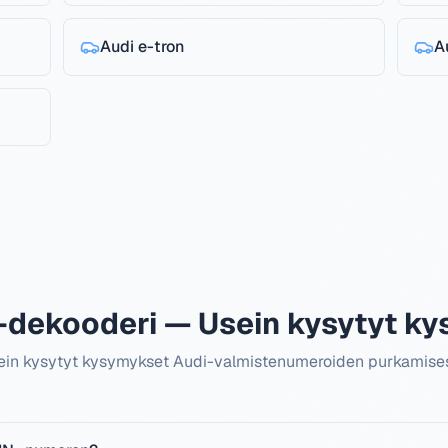
Audi
e-tron
A
-dekooderi — Usein kysytyt k
ein kysytyt kysymykset Audi-valmistenumeroiden purkamises