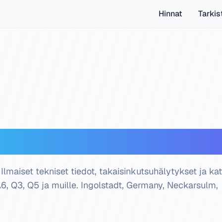
Hinnat
Tarkis
oderi — Ilmainen tarki
Ilmaiset tekniset tiedot, takaisinkutsuhälytykset ja ka
A6, Q3, Q5 ja muille.
Ingolstadt, Germany, Neckarsulm,