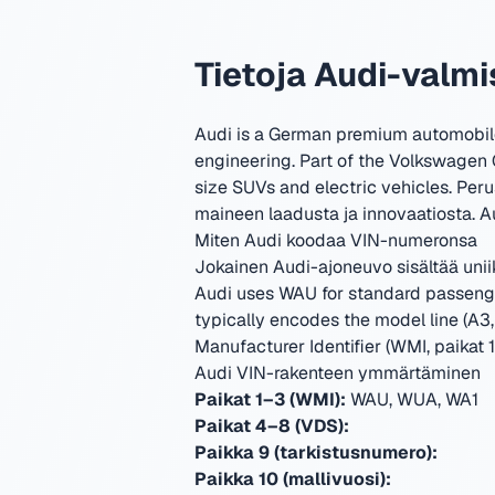
Tietoja Audi-valm
Audi is a German premium automobile
engineering. Part of the Volkswagen
size SUVs and electric vehicles.
Peru
maineen laadusta ja innovaatiosta.
Au
Miten Audi koodaa VIN-numeronsa
Jokainen Audi-ajoneuvo sisältää unii
Audi uses WAU for standard passenger
typically encodes the model line (A3, 
Manufacturer Identifier (WMI, paikat 1
Audi VIN-rakenteen ymmärtäminen
Paikat 1–3 (WMI):
WAU, WUA, WA1
Paikat 4–8 (VDS):
Paikka 9 (tarkistusnumero):
Paikka 10 (mallivuosi):