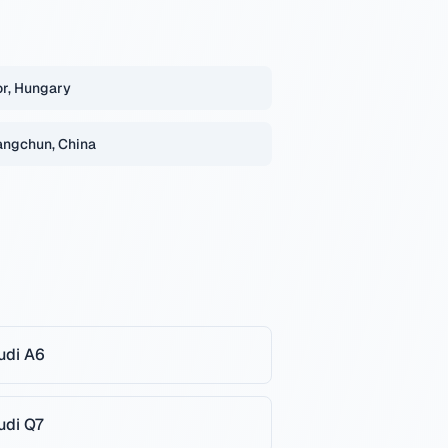
r, Hungary
ngchun, China
udi
A6
udi
Q7