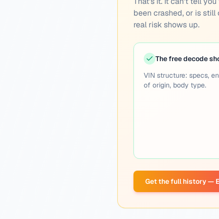
That's it. It can't tell 
been crashed, or is still
real risk shows up.
The free decode s
VIN structure: specs, en
of origin, body type.
Get the full history —