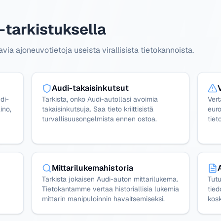
-tarkistuksella
a ajoneuvotietoja useista virallisista tietokannoista.
Audi-takaisinkutsut
di-
Tarkista, onko Audi-autollasi avoimia
Ver
ino,
takaisinkutsuja. Saa tieto kriittisistä
euro
turvallisuusongelmista ennen ostoa.
tiet
Mittarilukemahistoria
Tarkista jokaisen Audi-auton mittarilukema.
Tutu
Tietokantamme vertaa historiallisia lukemia
tied
mittarin manipuloinnin havaitsemiseksi.
kosk