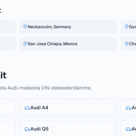
t
Neckarsulm, Germany
Gyo
San Jose Chiapa, Mexico
Cha
it
ista Audi-malleista VIN-dekooderillamme.
Audi
A4
A
Audi
Q5
A