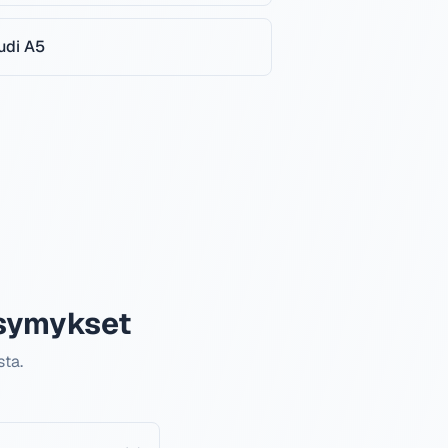
udi
A5
ysymykset
ta.