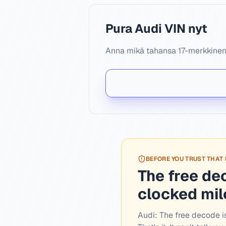
Pura Audi VIN nyt
Anna mikä tahansa 17-merkkinen A
BEFORE YOU TRUST THAT
The free de
clocked mi
Audi:
The free decode is