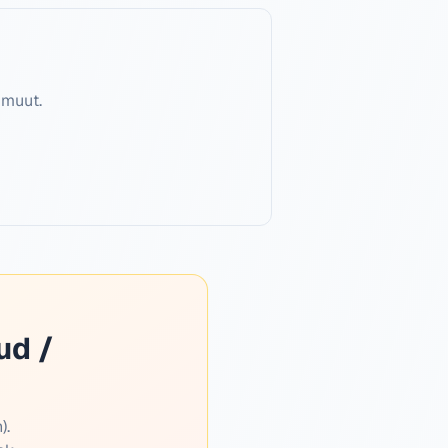
 muut.
ud /
).