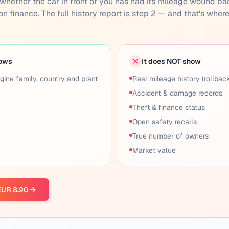
you whether the car in front of you has had its mileage wound ba
 on finance. The full history report is step 2 — and that's wher
hows
It does NOT show
gine family, country and plant
Real mileage history (rollbac
Accident & damage records
Theft & finance status
Open safety recalls
True number of owners
Market value
 EUR 8.90