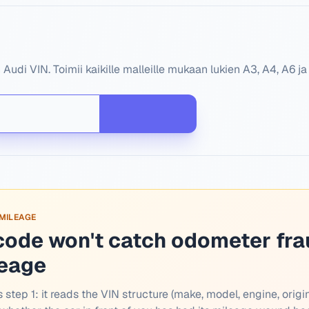
udi VIN. Toimii kaikille malleille mukaan lukien A3, A4, A6 ja
 MILEAGE
code won't catch odometer fra
leage
 step 1: it reads the VIN structure (make, model, engine, origin