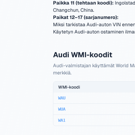
Paikka 11 (tehtaan koodi):
Ingolsta
Changchun, China
.
Paikat 12–17 (sarjanumero):
Miksi tarkistaa Audi-auton VIN enne
Käytetyn Audi-auton ostaminen ilman 
Audi WMI-koodit
Audi-valmistajan käyttämät World Ma
merkkiä.
WMI-koodi
WAU
WUA
WA1