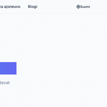
ta ajoneuvo
Blogi
Suomi
stus
ttavat