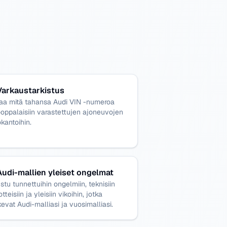
Varkaustarkistus
taa mitä tahansa Audi VIN -numeroa
oppalaisiin varastettujen ajoneuvojen
okantoihin.
Audi-mallien yleiset ongelmat
stu tunnettuihin ongelmiin, teknisiin
otteisiin ja yleisiin vikoihin, jotka
evat Audi-malliasi ja vuosimalliasi.