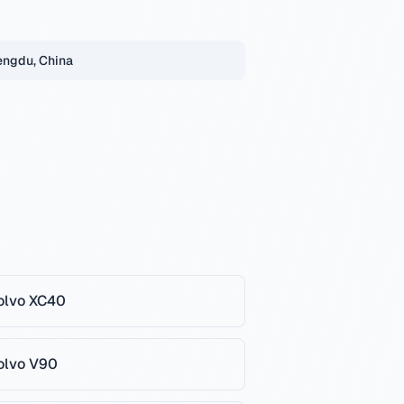
ngdu, China
olvo
XC40
olvo
V90