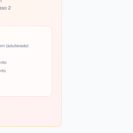
m
sso 2
em (adulterado)
ento
rto