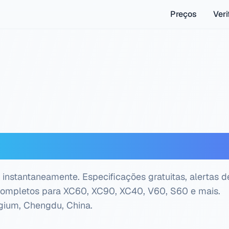
Preços
Veri
r VIN Volvo — Verifica
instantaneamente. Especificações gratuitas, alertas d
o completos para XC60, XC90, XC40, V60, S60 e mais.
gium, Chengdu, China
.