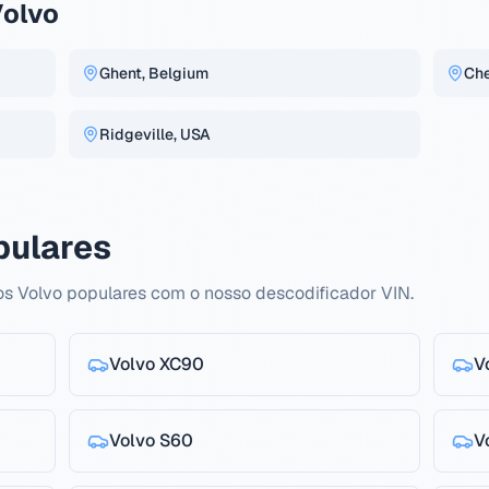
Volvo
Ghent, Belgium
Che
Ridgeville, USA
pulares
s Volvo populares com o nosso descodificador VIN.
Volvo
XC90
V
Volvo
S60
V