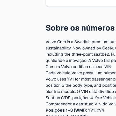
Sobre os números 
Volvo Cars is a Swedish premium aut
sustainability. Now owned by Geely, V
including the three-point seatbelt.
Fu
qualidade e inovação.
A Volvo faz pa
Como a Volvo codifica os seus VIN
Cada veículo Volvo possui um número 
Volvo uses YV1 for most passenger car
position 5 the body type, and positi
electric models.
O VIN está dividido 
Section (VDS, posições 4–9) e Vehicle 
Compreender a estrutura VIN da Vol
Posições 1–3 (WMI):
YV1, YV4