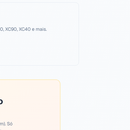
60, XC90, XC40 e mais.
o
m). Só