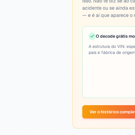
isso. Não te diz se ao c
acidente ou se ainda es
— e é aí que aparece o r
O decode grátis mo
A estrutura do VIN: espe
país e fábrica de origem
Ver o histórico compl