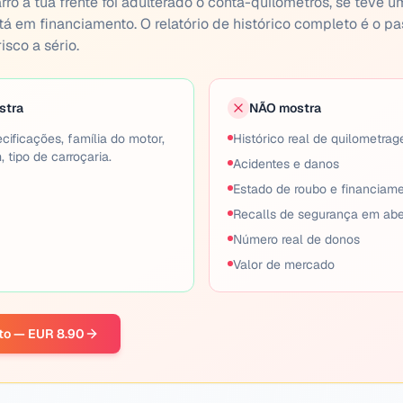
arro à tua frente foi adulterado o conta-quilómetros, se teve u
tá em financiamento. O relatório de histórico completo é o pa
isco a sério.
stra
NÃO mostra
cificações, família do motor,
Histórico real de quilometrag
, tipo de carroçaria.
Acidentes e danos
Estado de roubo e financiam
Recalls de segurança em abe
Número real de donos
Valor de mercado
eto — EUR 8.90