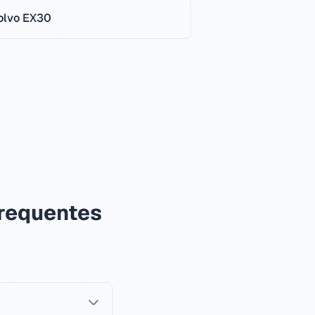
olvo
EX30
frequentes