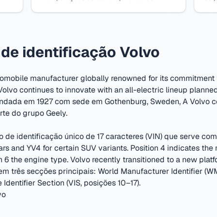
de identificação Volvo
omobile manufacturer globally renowned for its commitment t
olvo continues to innovate with an all-electric lineup planned 
ndada em 1927 com sede em Gothenburg, Sweden
,
A Volvo c
rte do grupo Geely.
de identificação único de 17 caracteres (VIN) que serve como
s and YV4 for certain SUV variants. Position 4 indicates the m
on 6 the engine type. Volvo recently transitioned to a new pl
em três secções principais: World Manufacturer Identifier (WM
Identifier Section (VIS, posições 10–17).
vo