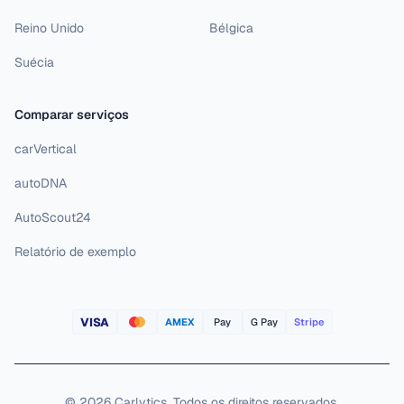
Reino Unido
Bélgica
Suécia
Comparar serviços
carVertical
autoDNA
AutoScout24
Relatório de exemplo
VISA
AMEX
Pay
G Pay
Stripe
©
2026
Carlytics
.
Todos os direitos reservados.