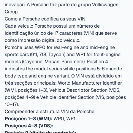
inovação.
A Porsche faz parte do grupo Volkswagen
Group.
Como a Porsche codifica os seus VIN
Cada veículo Porsche possui um número de
identificação único de 17 caracteres (VIN) que serve
como impressão digital do veículo.
Porsche uses WP0 for rear-engine and mid-engine
sports cars (911, 718, Taycan) and WP1 for front-engine
models (Cayenne, Macan, Panamera). Position 4
indicates the model series while positions 5-6 encode
body type and engine variant.
O VIN está dividido em
três secções principais: World Manufacturer Identifier
(WMI, posições 1–3), Vehicle Descriptor Section (VDS,
posições 4–9) e Vehicle Identifier Section (VIS, posições
10–17).
Compreender a estrutura VIN da Porsche
Posições 1–3 (WMI):
WP0, WP1
Posições 4–8 (VDS):
Posição 9 (dígito de controlo):