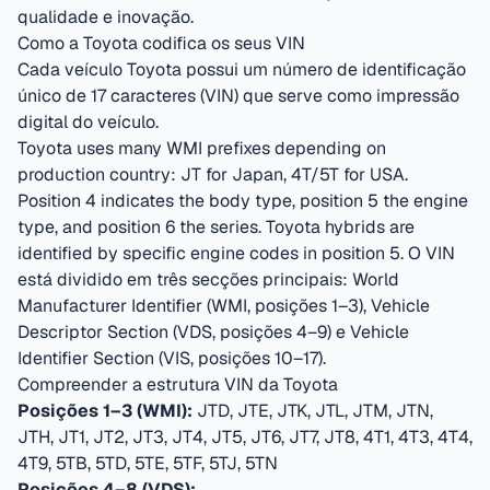
qualidade e inovação.
Como a Toyota codifica os seus VIN
Cada veículo Toyota possui um número de identificação
único de 17 caracteres (VIN) que serve como impressão
digital do veículo.
Toyota uses many WMI prefixes depending on
production country: JT for Japan, 4T/5T for USA.
Position 4 indicates the body type, position 5 the engine
type, and position 6 the series. Toyota hybrids are
identified by specific engine codes in position 5.
O VIN
está dividido em três secções principais: World
Manufacturer Identifier (WMI, posições 1–3), Vehicle
Descriptor Section (VDS, posições 4–9) e Vehicle
Identifier Section (VIS, posições 10–17).
Compreender a estrutura VIN da Toyota
Posições 1–3 (WMI):
JTD, JTE, JTK, JTL, JTM, JTN,
JTH, JT1, JT2, JT3, JT4, JT5, JT6, JT7, JT8, 4T1, 4T3, 4T4,
4T9, 5TB, 5TD, 5TE, 5TF, 5TJ, 5TN
Posições 4–8 (VDS):