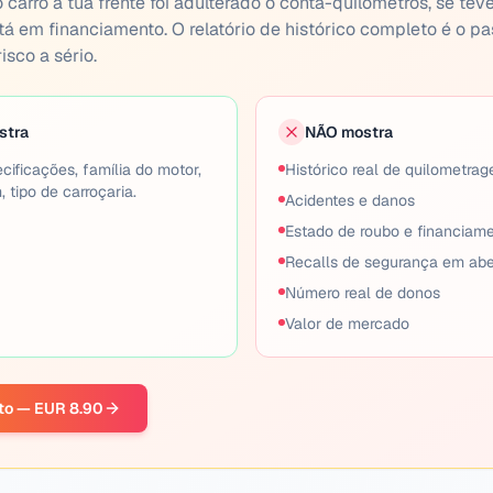
o carro à tua frente foi adulterado o conta-quilómetros, se te
tá em financiamento. O relatório de histórico completo é o pa
isco a sério.
stra
NÃO mostra
cificações, família do motor,
Histórico real de quilometrag
, tipo de carroçaria.
Acidentes e danos
Estado de roubo e financiam
Recalls de segurança em abe
Número real de donos
Valor de mercado
eto — EUR 8.90