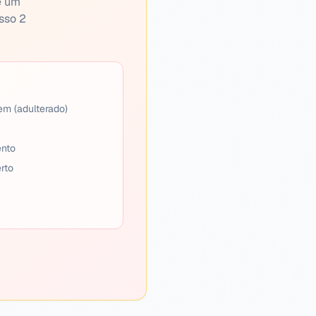
ve um
sso 2
em (adulterado)
ento
rto