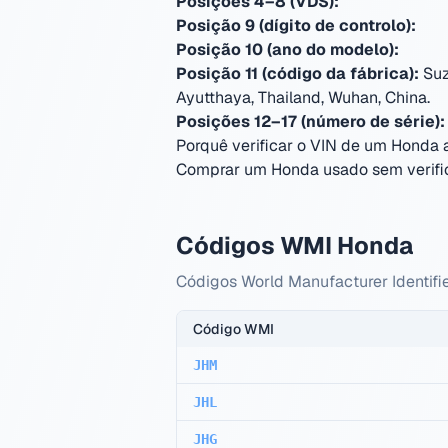
Posições 4–8 (VDS):
Posição 9 (dígito de controlo):
Posição 10 (ano do modelo):
Posição 11 (código da fábrica):
Suz
Ayutthaya, Thailand, Wuhan, China
.
Posições 12–17 (número de série):
Porquê verificar o VIN de um Honda
Comprar um Honda usado sem verifica
Códigos WMI Honda
Códigos World Manufacturer Identifie
Código WMI
JHM
JHL
JHG