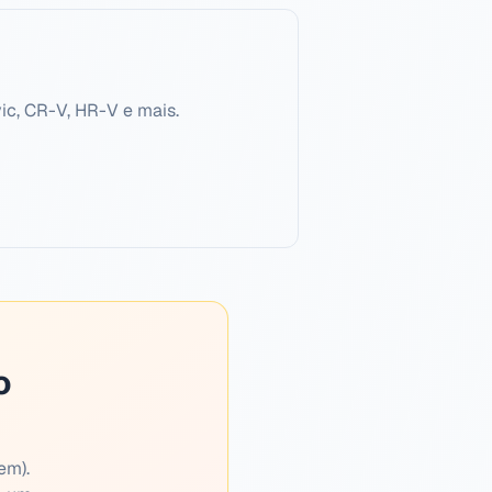
ic, CR-V, HR-V e mais.
o
em).