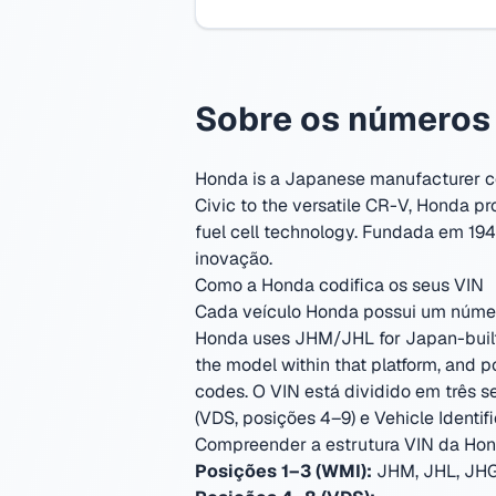
Sobre os números 
Honda is a Japanese manufacturer cele
Civic to the versatile CR-V, Honda p
fuel cell technology.
Fundada em 194
inovação.
Como a Honda codifica os seus VIN
Cada veículo Honda possui um número 
Honda uses JHM/JHL for Japan-built m
the model within that platform, and 
codes.
O VIN está dividido em três s
(VDS, posições 4–9) e Vehicle Identifi
Compreender a estrutura VIN da Ho
Posições 1–3 (WMI):
JHM, JHL, JHG,