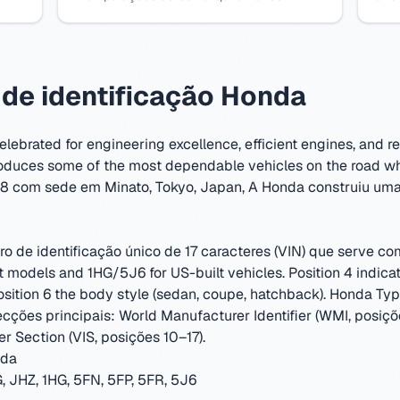
de identificação Honda
brated for engineering excellence, efficient engines, and rem
roduces some of the most dependable vehicles on the road wh
8 com sede em Minato, Tokyo, Japan
,
A Honda construiu uma
de identificação único de 17 caracteres (VIN) que serve com
odels and 1HG/5J6 for US-built vehicles. Position 4 indicat
position 6 the body style (sedan, coupe, hatchback). Honda T
ecções principais: World Manufacturer Identifier (WMI, posiçõ
er Section (VIS, posições 10–17).
nda
 JHZ, 1HG, 5FN, 5FP, 5FR, 5J6