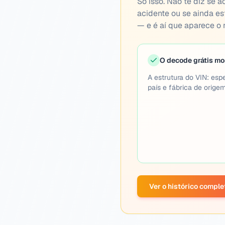
Só isso. Não te diz se a
acidente ou se ainda es
— e é aí que aparece o r
O decode grátis mo
A estrutura do VIN: espe
país e fábrica de origem
Ver o histórico compl