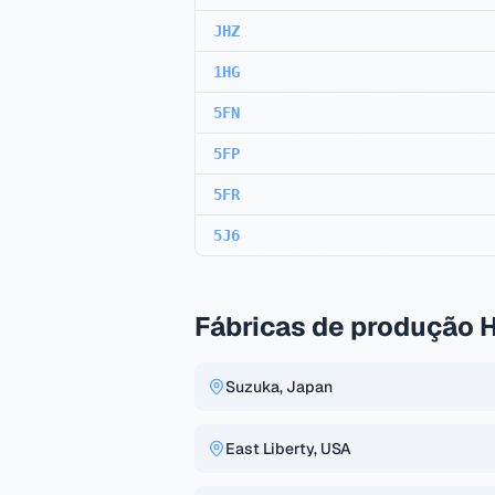
JHZ
1HG
5FN
5FP
5FR
5J6
Fábricas de produção 
Suzuka, Japan
East Liberty, USA