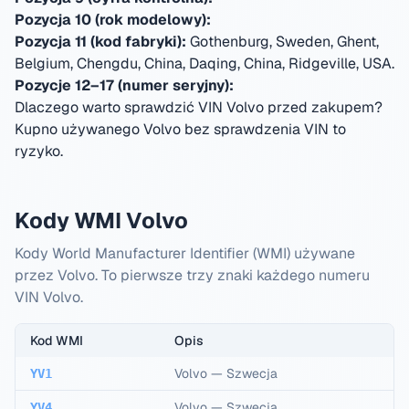
Pozycja 10 (rok modelowy):
Pozycja 11 (kod fabryki):
Gothenburg, Sweden, Ghent,
Belgium, Chengdu, China, Daqing, China, Ridgeville, USA
.
Pozycje 12–17 (numer seryjny):
Dlaczego warto sprawdzić VIN Volvo przed zakupem?
Kupno używanego Volvo bez sprawdzenia VIN to
ryzyko.
Kody WMI Volvo
Kody World Manufacturer Identifier (WMI) używane
przez Volvo. To pierwsze trzy znaki każdego numeru
VIN Volvo.
Kod WMI
Opis
Volvo
—
Szwecja
YV1
Volvo
—
Szwecja
YV4