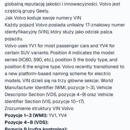
globalną reputację jakości i innowacyjności.
Volvo jest
częścią grupy Geely.
Jak Volvo koduje swoje numery VIN
Każdy pojazd Volvo posiada unikalny 17-znakowy numer
identyfikacyjny (VIN), który służy jako odcisk palca
pojazdu.
Volvo uses YV1 for most passenger cars and YV4 for
certain SUV variants. Position 4 indicates the model
series (XC60, S90, etc.), position 5 the body type, and
position 6 the engine type. Volvo recently transitioned to
a new platform-based naming scheme for electric
models.
VIN dzieli się na trzy główne sekcje: World
Manufacturer Identifier (WMI, pozycje 1–3), Vehicle
Descriptor Section (VDS, pozycje 4–9) oraz Vehicle
Identifier Section (VIS, pozycje 10–17).
Zrozumienie struktury VIN Volvo
Pozycje 1–3 (WMI):
YV1, YV4
Pozycje 4–8 (VDS):
Pozycja 9 (cyfra kontrolna):