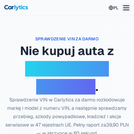
Przejdź do głównej treści
PL
SPRAWDZENIE VIN ZA DARMO
Nie kupuj auta z
przekręconym
licznikiem
.
Sprawdzenie VIN w Carlytics za darmo rozkodowuje
markę i model z numeru VIN, a następnie sprawdzamy
przebieg, szkody powypadkowe, kradzież i akcje
serwisowe w 47 rejestrach UE. Pełny raport za
39,90 PLN
— w skrzynce w 60 sekund.