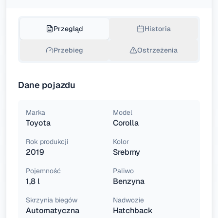
Przegląd
Historia
Przebieg
Ostrzeżenia
Dane pojazdu
Marka
Model
Toyota
Corolla
Rok produkcji
Kolor
2019
Srebrny
Pojemność
Paliwo
1,8 l
Benzyna
Skrzynia biegów
Nadwozie
Automatyczna
Hatchback