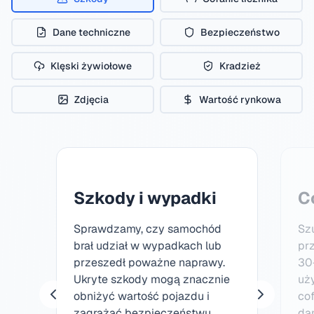
Dane techniczne
Bezpieczeństwo
Klęski żywiołowe
Kradzież
Zdjęcia
Wartość rynkowa
Szkody i wypadki
C
Sprawdzamy, czy samochód
Sz
brał udział w wypadkach lub
prz
przeszedł poważne naprawy.
30
Ukryte szkody mogą znacznie
uż
obniżyć wartość pojazdu i
cof
zagrażać bezpieczeństwu.
da