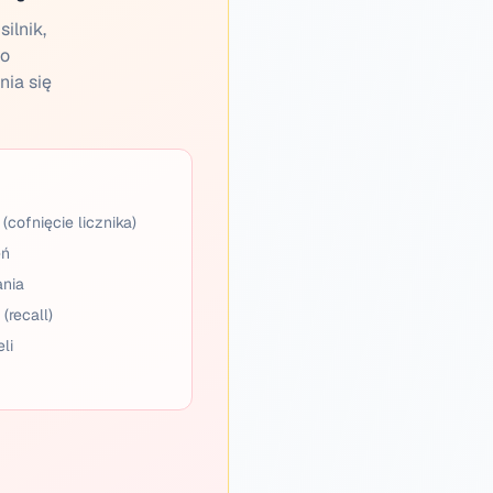
ilnik,
po
nia się
(cofnięcie licznika)
eń
ania
(recall)
li