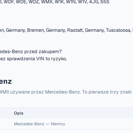
 WDF, WDE, WDZ, WMX, W1K, W1N, W1V, 4JG, 55S
en, Germany, Bremen, Germany, Rastatt, Germany, Tuscaloosa, 
cedes-Benz przed zakupem?
z sprawdzenia VIN to ryzyko.
enz
 (WMI) używane przez Mercedes-Benz. To pierwsze trzy zna
Opis
Mercedes-Benz
—
Niemcy