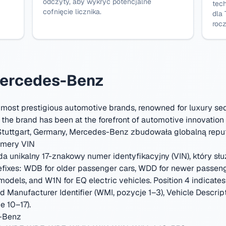
odczyty, aby wykryć potencjalne
tech
cofnięcie licznika.
dla
rocz
Mercedes-Benz
 most prestigious automotive brands, renowned for luxury se
he brand has been at the forefront of automotive innovation 
tuttgart, Germany
,
Mercedes-Benz zbudowała globalną reputa
umery VIN
unikalny 17-znakowy numer identyfikacyjny (VIN), który służ
fixes: WDB for older passenger cars, WDD for newer passen
els, and W1N for EQ electric vehicles. Position 4 indicates th
ld Manufacturer Identifier (WMI, pozycje 1–3), Vehicle Descri
e 10–17).
s-Benz