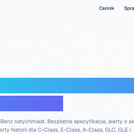
Cennik
Spr
nz dekoder VIN — Dar
numeru VIN
enz natychmiast. Bezpłatne specyfikacje, alerty o a
y historii dla C-Class, E-Class, A-Class, GLC, GLE i