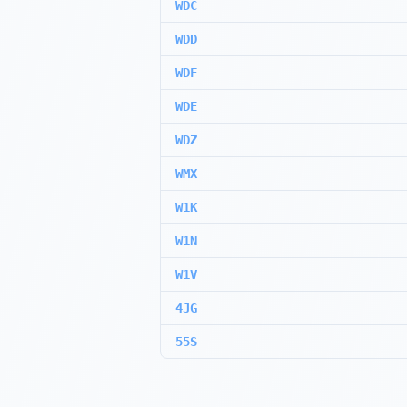
WDC
WDD
WDF
WDE
WDZ
WMX
W1K
W1N
W1V
4JG
55S