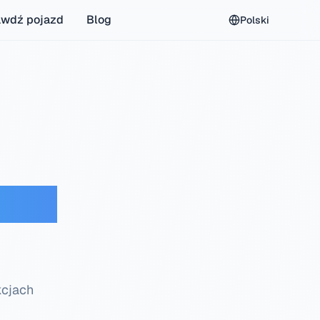
awdź pojazd
Blog
Polski
mowe
kcjach