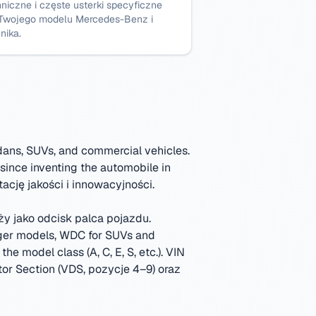
niczne i częste usterki specyficzne
 Twojego modelu Mercedes-Benz i
nika.
dans, SUVs, and commercial vehicles.
since inventing the automobile in
cję jakości i innowacyjności.
y jako odcisk palca pojazdu.
ger models, WDC for SUVs and
e model class (A, C, E, S, etc.).
VIN
ptor Section (VDS, pozycje 4–9) oraz