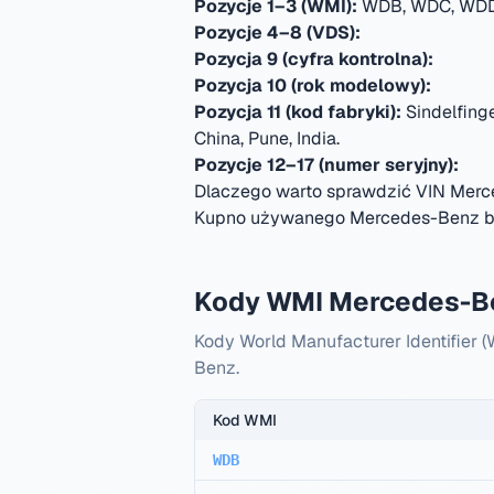
Pozycje 1–3 (WMI):
WDB, WDC, WDD,
Pozycje 4–8 (VDS):
Pozycja 9 (cyfra kontrolna):
Pozycja 10 (rok modelowy):
Pozycja 11 (kod fabryki):
Sindelfing
China, Pune, India
.
Pozycje 12–17 (numer seryjny):
Dlaczego warto sprawdzić VIN Mer
Kupno używanego Mercedes-Benz be
Kody WMI Mercedes-B
Kody World Manufacturer Identifier
Benz.
Kod WMI
WDB