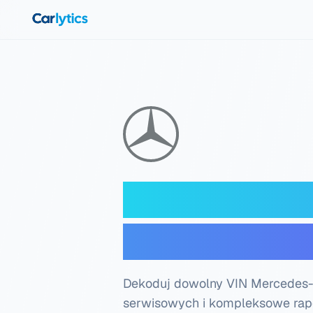
Przejdź do głównej treści
Mercedes-Be
sprawdzenie 
Dekoduj dowolny VIN Mercedes-B
serwisowych i kompleksowe raport