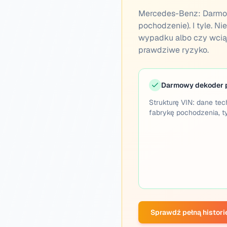
Mercedes-Benz:
Darmow
pochodzenie). I tyle. Ni
wypadku albo czy wciąż j
prawdziwe ryzyko.
Darmowy dekoder 
Strukturę VIN: dane techn
fabrykę pochodzenia, t
Sprawdź pełną histori