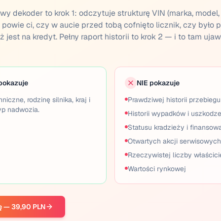
y dekoder to krok 1: odczytuje strukturę VIN (marka, model, s
e powie ci, czy w aucie przed tobą cofnięto licznik, czy było 
est na kredyt. Pełny raport historii to krok 2 — i to tam ujaw
pokazuje
NIE pokazuje
iczne, rodzinę silnika, kraj i
Prawdziwej historii przebiegu 
yp nadwozia.
Historii wypadków i uszkodz
Statusu kradzieży i finansow
Otwartych akcji serwisowych 
Rzeczywistej liczby właścicie
Wartości rynkowej
ę — 39,90 PLN