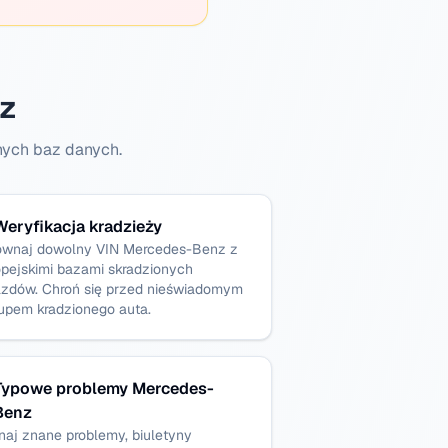
z
nych baz danych.
Weryfikacja kradzieży
ównaj dowolny VIN Mercedes-Benz z
opejskimi bazami skradzionych
azdów. Chroń się przed nieświadomym
upem kradzionego auta.
Typowe problemy Mercedes-
Benz
naj znane problemy, biuletyny