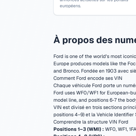
européens.
À propos des numér
Ford is one of the world's most icon
Europe produces models like the Focu
and Bronco.
Fondée en 1903 avec siè
Comment Ford encode ses VIN
Chaque véhicule Ford porte un numéro 
Ford uses WF0/WF1 for European-built 
model line, and positions 6-7 the bo
VIN est divisé en trois sections princ
positions 4–9) et la Vehicle Identifier 
Comprendre la structure VIN Ford
Positions 1–3 (WMI) :
WF0, WF1, 1FA,