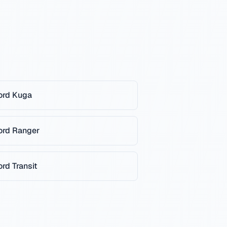
ord
Kuga
ord
Ranger
ord
Transit