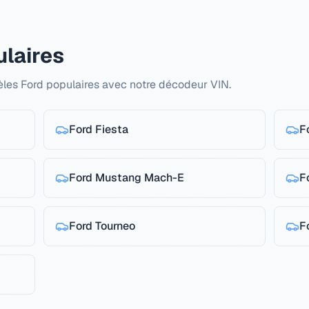
laires
èles Ford populaires avec notre décodeur VIN.
Ford
Fiesta
F
Ford
Mustang Mach-E
F
Ford
Tourneo
F