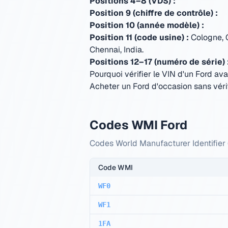
Positions 4–8 (VDS) :
Position 9 (chiffre de contrôle) :
Position 10 (année modèle) :
Position 11 (code usine) :
Cologne, 
Chennai, India
.
Positions 12–17 (numéro de série) 
Pourquoi vérifier le VIN d'un Ford ava
Acheter un Ford d'occasion sans vérif
Codes WMI Ford
Codes World Manufacturer Identifier (
Code WMI
WF0
WF1
1FA