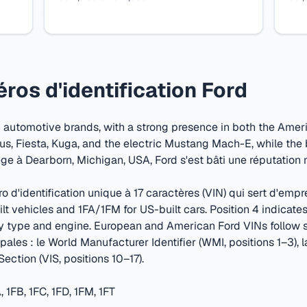
os d'identification Ford
ic automotive brands, with a strong presence in both the Ame
s, Fiesta, Kuga, and the electric Mustang Mach-E, while the 
ge à Dearborn, Michigan, USA
,
Ford s'est bâti une réputation 
d'identification unique à 17 caractères (VIN) qui sert d'empre
vehicles and 1FA/1FM for US-built cars. Position 4 indicates 
dy type and engine. European and American Ford VINs follow sl
ipales : le World Manufacturer Identifier (WMI, positions 1–3),
Section (VIS, positions 10–17).
 1FB, 1FC, 1FD, 1FM, 1FT