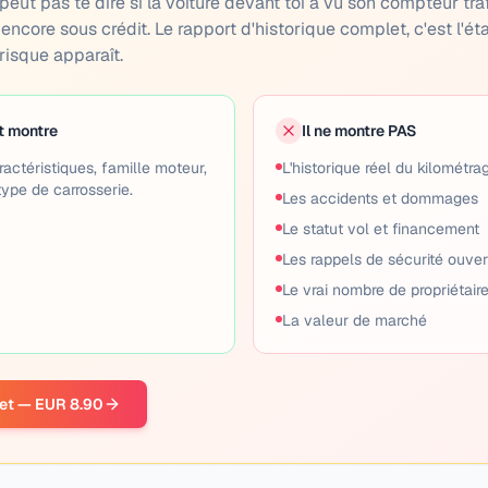
ne peut pas te dire si la voiture devant toi a vu son compteur tra
encore sous crédit. Le rapport d'historique complet, c'est l'ét
 risque apparaît.
t montre
Il ne montre PAS
ractéristiques, famille moteur,
L'historique réel du kilométrag
type de carrosserie.
Les accidents et dommages
Le statut vol et financement
Les rappels de sécurité ouver
Le vrai nombre de propriétair
La valeur de marché
let — EUR 8.90