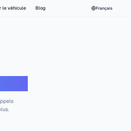
r le véhicule
Blog
Français
tuite
appels
lus.