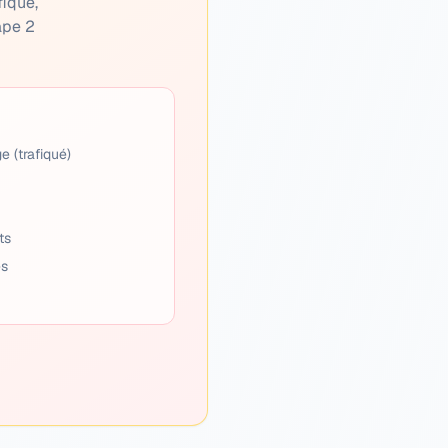
fiqué,
ape 2
e (trafiqué)
ts
es