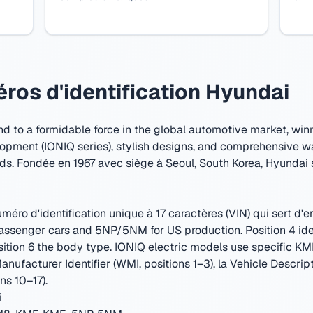
ros d'identification Hyundai
d to a formidable force in the global automotive market, winn
opment (IONIQ series), stylish designs, and comprehensive 
ds.
Fondée en 1967 avec siège à Seoul, South Korea
,
Hyundai s
ro d'identification unique à 17 caractères (VIN) qui sert d'e
ssenger cars and 5NP/5NM for US production. Position 4 ident
 position 6 the body type. IONIQ electric models use specific 
Manufacturer Identifier (WMI, positions 1–3), la Vehicle Descrip
ns 10–17).
i