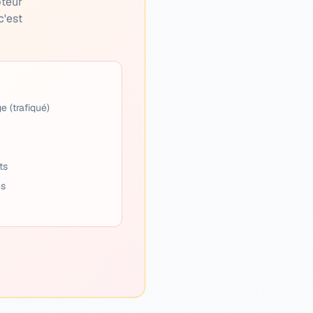
pteur
c'est
e (trafiqué)
ts
es