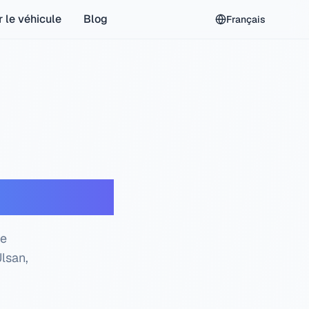
r le véhicule
Blog
Français
 gratuite
de
lsan,