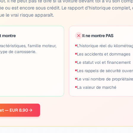
out. Il ne peut pas te dire si la voiture devant toi a vu son com
ée ou est encore sous crédit. Le rapport d'historique complet, 
ue le vrai risque apparaît.
t montre
Il ne montre PAS
ractéristiques, famille moteur,
L'historique réel du kilométrag
type de carrosserie.
Les accidents et dommages
Le statut vol et financement
Les rappels de sécurité ouver
Le vrai nombre de propriétair
La valeur de marché
let — EUR 8.90