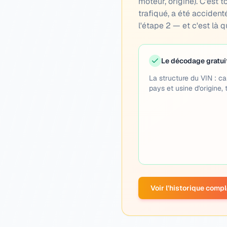
moteur, origine). C'est t
trafiqué, a été accident
l'étape 2 — et c'est là q
Le décodage gratui
La structure du VIN : ca
pays et usine d'origine, 
Voir l'historique comp