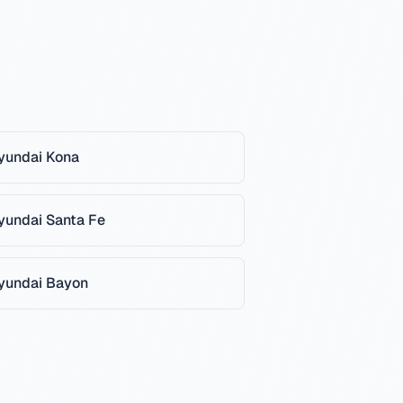
yundai
Kona
yundai
Santa Fe
yundai
Bayon