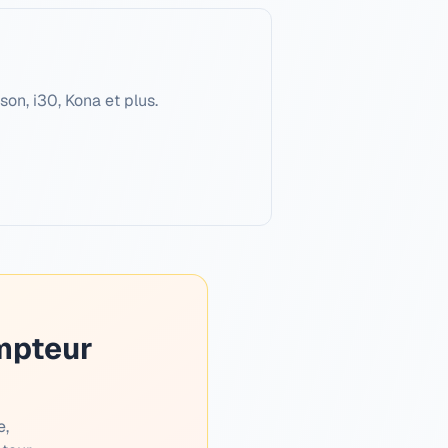
on, i30, Kona et plus.
mpteur
e,