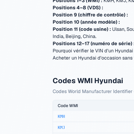
Positions 1–3 (WMI) :
KMH, KMJ, KM
Positions 4–8 (VDS) :
Position 9 (chiffre de contrôle) :
Position 10 (année modèle) :
Position 11 (code usine) :
Ulsan, So
India, Beijing, China
.
Positions 12–17 (numéro de série) 
Pourquoi vérifier le VIN d'un Hyundai 
Acheter un Hyundai d'occasion sans vé
Codes WMI Hyundai
Codes World Manufacturer Identifier 
Code WMI
KMH
KMJ