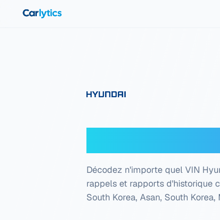
Aller au contenu principal
Décodeur VIN 
Décodez n'importe quel VIN Hyund
rappels et rapports d'historique 
South Korea, Asan, South Korea