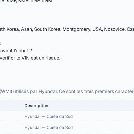
8, KMF, KME, 5NP, 5NM
uth Korea, Asan, South Korea, Montgomery, USA, Nosovice, Cze
:
avant l'achat ?
rifier le VIN est un risque.
(WMI) utilisés par Hyundai. Ce sont les trois premiers caract
Description
Hyundai
—
Corée du Sud
Hyundai
—
Corée du Sud