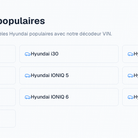
populaires
dèles Hyundai populaires avec notre décodeur VIN.
Hyundai
i30
H
Hyundai
IONIQ 5
H
Hyundai
IONIQ 6
H