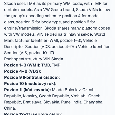
Skoda uses TMB as its primary WMI code, with TMP for
certain models. As a VW Group brand, Skoda VINs follow
the group's encoding scheme: position 4 for model
class, position 5 for body type, and position 6 for
engine/transmission. Skoda shares many platform codes
with VW models.
VIN se dělí na tři hlavní sekce: World
Manufacturer Identifier (WMI, pozice 1–3), Vehicle
Descriptor Section (VDS, pozice 4–9) a Vehicle Identifier
Section (VIS, pozice 10–17).
Pochopení struktury VIN Skoda
Pozice 1–3 (WMI):
TMB, TMP
Pozice 4–8 (VDS):
Pozice 9 (kontrolní číslice):
Pozice 10 (modelový rok):
Pozice 11 (kód závodu):
Mlada Boleslav, Czech
Republic, Kvasiny, Czech Republic, Vrchlabi, Czech
Republic, Bratislava, Slovakia, Pune, India, Changsha,
China
.
Pozice 12–17 (sériové číslo):