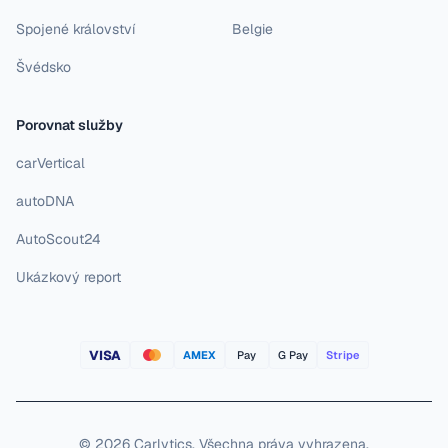
Spojené království
Belgie
Švédsko
Porovnat služby
carVertical
autoDNA
AutoScout24
Ukázkový report
VISA
AMEX
Pay
G Pay
Stripe
©
2026
Carlytics
.
Všechna práva vyhrazena.