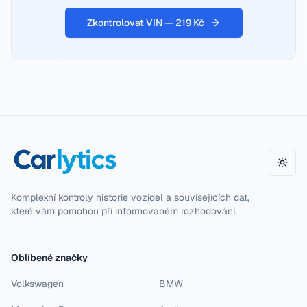
Zkontrolovat VIN — 219 Kč
Přepn
Komplexní kontroly historie vozidel a souvisejících dat,
které vám pomohou při informovaném rozhodování.
Oblíbené značky
Volkswagen
BMW