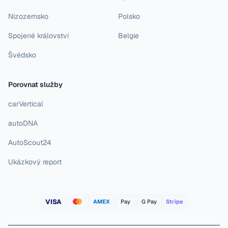
Nizozemsko
Polsko
Spojené království
Belgie
Švédsko
Porovnat služby
carVertical
autoDNA
AutoScout24
Ukázkový report
VISA
AMEX
Pay
G Pay
Stripe