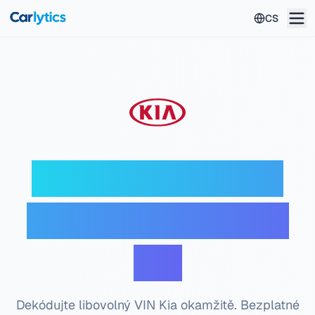
Přeskočit na hlavní obsah
CS
Kia VIN dekodér —
Bezplatná kontrola
VIN
Dekódujte libovolný VIN Kia okamžitě. Bezplatné