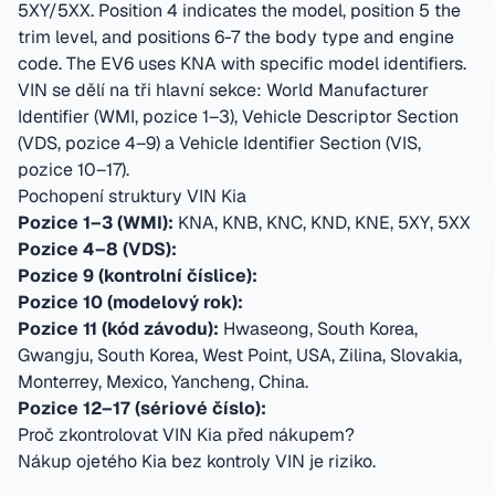
5XY/5XX. Position 4 indicates the model, position 5 the
trim level, and positions 6-7 the body type and engine
code. The EV6 uses KNA with specific model identifiers.
VIN se dělí na tři hlavní sekce: World Manufacturer
Identifier (WMI, pozice 1–3), Vehicle Descriptor Section
(VDS, pozice 4–9) a Vehicle Identifier Section (VIS,
pozice 10–17).
Pochopení struktury VIN Kia
Pozice 1–3 (WMI):
KNA, KNB, KNC, KND, KNE, 5XY, 5XX
Pozice 4–8 (VDS):
Pozice 9 (kontrolní číslice):
Pozice 10 (modelový rok):
Pozice 11 (kód závodu):
Hwaseong, South Korea,
Gwangju, South Korea, West Point, USA, Zilina, Slovakia,
Monterrey, Mexico, Yancheng, China
.
Pozice 12–17 (sériové číslo):
Proč zkontrolovat VIN Kia před nákupem?
Nákup ojetého Kia bez kontroly VIN je riziko.