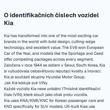
O identifikačních číslech vozidel
Kia
Kia has transformed into one of the most exciting car
brands in the world with bold design, cutting-edge
technology, and excellent value. The EV6 won European
Car of the Year, and models like the Sportage and Ceed
offer compelling packages across every segment.
Založena v roce 1944 se sídlem v Seoul, South Korea
,
Kia
si vybudovala celosvětovou reputaci kvality a inovací.
Kia je součástí skupiny Hyundai Motor Group.
Jak Kia kóduje své VINy
Každé vozidlo Kia nese unikátní 17místné identifikační
číslo (VIN), které slouží jako otisk prstu vozidla.
Kia uses KNA/KNB/KNC for Korean passenger cars and
KND specifically for SUV models. US-built Kias use