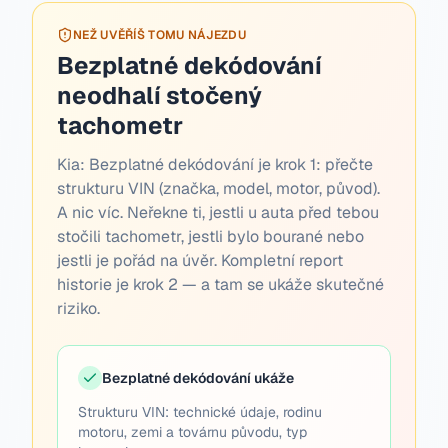
NEŽ UVĚŘÍŠ TOMU NÁJEZDU
Bezplatné dekódování
neodhalí stočený
tachometr
Kia:
Bezplatné dekódování je krok 1: přečte
strukturu VIN (značka, model, motor, původ).
A nic víc. Neřekne ti, jestli u auta před tebou
stočili tachometr, jestli bylo bourané nebo
jestli je pořád na úvěr. Kompletní report
historie je krok 2 — a tam se ukáže skutečné
riziko.
Bezplatné dekódování ukáže
Strukturu VIN: technické údaje, rodinu
motoru, zemi a továrnu původu, typ