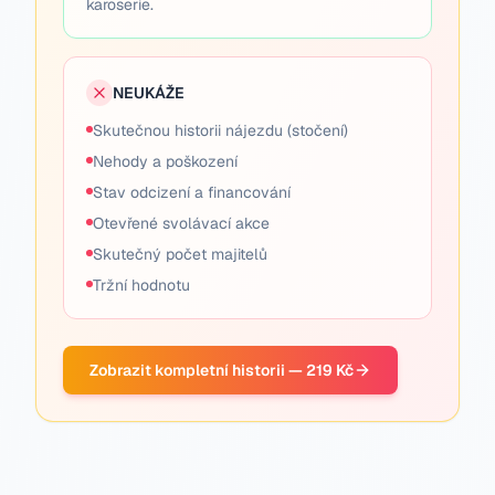
karoserie.
NEUKÁŽE
Skutečnou historii nájezdu (stočení)
Nehody a poškození
Stav odcizení a financování
Otevřené svolávací akce
Skutečný počet majitelů
Tržní hodnotu
Zobrazit kompletní historii — 219 Kč