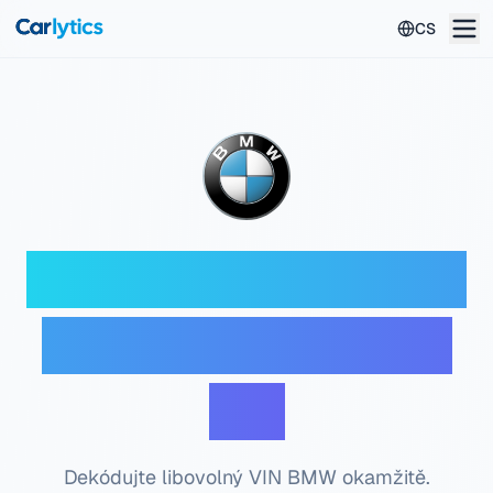
Přeskočit na hlavní obsah
CS
BMW VIN dekodér —
Bezplatná kontrola
VIN
Dekódujte libovolný VIN BMW okamžitě.