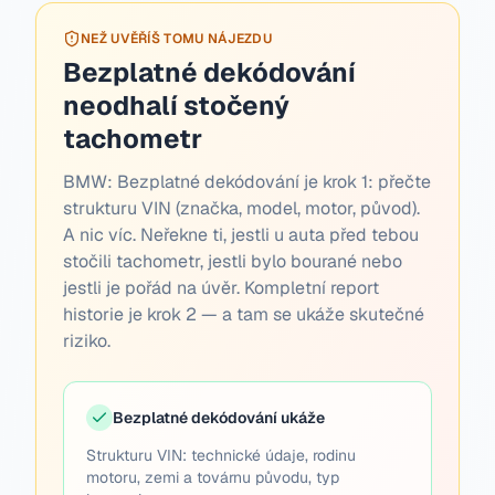
NEŽ UVĚŘÍŠ TOMU NÁJEZDU
Bezplatné dekódování
neodhalí stočený
tachometr
BMW:
Bezplatné dekódování je krok 1: přečte
strukturu VIN (značka, model, motor, původ).
A nic víc. Neřekne ti, jestli u auta před tebou
stočili tachometr, jestli bylo bourané nebo
jestli je pořád na úvěr. Kompletní report
historie je krok 2 — a tam se ukáže skutečné
riziko.
Bezplatné dekódování ukáže
Strukturu VIN: technické údaje, rodinu
motoru, zemi a továrnu původu, typ