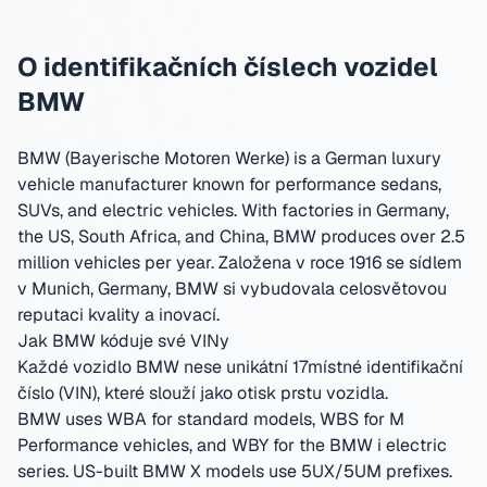
O identifikačních číslech vozidel
BMW
BMW (Bayerische Motoren Werke) is a German luxury
vehicle manufacturer known for performance sedans,
SUVs, and electric vehicles. With factories in Germany,
the US, South Africa, and China, BMW produces over 2.5
million vehicles per year.
Založena v roce 1916 se sídlem
v Munich, Germany
,
BMW si vybudovala celosvětovou
reputaci kvality a inovací.
Jak BMW kóduje své VINy
Každé vozidlo BMW nese unikátní 17místné identifikační
číslo (VIN), které slouží jako otisk prstu vozidla.
BMW uses WBA for standard models, WBS for M
Performance vehicles, and WBY for the BMW i electric
series. US-built BMW X models use 5UX/5UM prefixes.