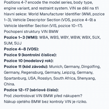
Positions 4-7 encode the model series, body type,
engine variant, and restraint system.
VIN se dělí na tři
hlavní sekce: World Manufacturer Identifier (WMI, pozice
1–3), Vehicle Descriptor Section (VDS, pozice 4–9) a
Vehicle Identifier Section (VIS, pozice 10–17).
Pochopení struktury VIN BMW
Pozice 1–3 (WMI):
WBA, WBS, WBY, WBW, WBX, 5UX,
5UM, 5UJ
Pozice 4–8 (VDS):
Pozice 9 (kontrolní číslice):
Pozice 10 (modelový rok):
Pozice 11 (kód závodu):
Munich, Germany, Dingolfing,
Germany, Regensburg, Germany, Leipzig, Germany,
Spartanburg, USA, Rosslyn, South Africa, Shenyang,
China
.
Pozice 12–17 (sériové číslo):
Proč zkontrolovat VIN BMW před nákupem?
Nákup ojetého BMW bez kontroly VIN je riziko.