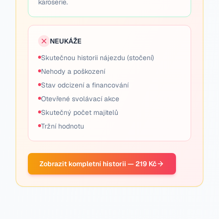
karoserie.
NEUKÁŽE
Skutečnou historii nájezdu (stočení)
Nehody a poškození
Stav odcizení a financování
Otevřené svolávací akce
Skutečný počet majitelů
Tržní hodnotu
Zobrazit kompletní historii — 219 Kč