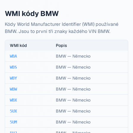
WMI kódy BMW
Kódy World Manufacturer Identifier (WMI) používané
BMW. Jsou to první tři znaky každého VIN BMW.
WMI kód
Popis
BMW
—
Německo
WBA
BMW
—
Německo
WBS
BMW
—
Německo
WBY
BMW
—
Německo
WBW
BMW
—
Německo
WBX
BMW
—
Německo
5UX
BMW
—
Německo
5UM