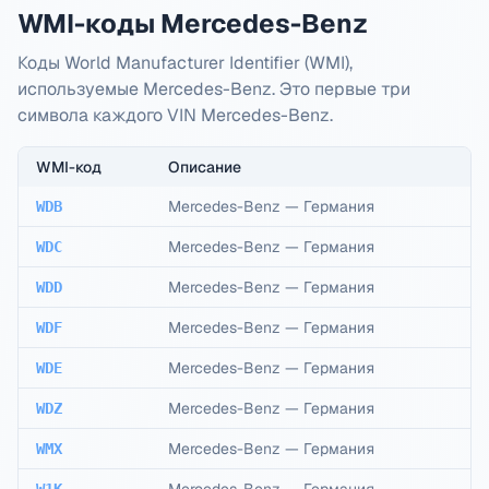
WMI-коды Mercedes-Benz
Коды World Manufacturer Identifier (WMI),
используемые Mercedes-Benz. Это первые три
символа каждого VIN Mercedes-Benz.
WMI-код
Описание
Mercedes-Benz
—
Германия
WDB
Mercedes-Benz
—
Германия
WDC
Mercedes-Benz
—
Германия
WDD
Mercedes-Benz
—
Германия
WDF
Mercedes-Benz
—
Германия
WDE
Mercedes-Benz
—
Германия
WDZ
Mercedes-Benz
—
Германия
WMX