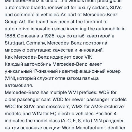
Mercedes-Benz is one of the world's most prestigious
automotive brands, renowned for luxury sedans, SUVs,
and commercial vehicles. As part of Mercedes-Benz
Group AG, the brand has been at the forefront of
automotive innovation since inventing the automobile in
1886.
Основана в 1926 году со штаб-квартирой в
Stuttgart, Germany
,
Mercedes-Benz построила
мировую репутацию качества и инноваций.
Как Mercedes-Benz кодирует свои VIN
Каждый автомобиль Mercedes-Benz имеет
уникальный 17-значный идентификационный номер
(VIN), который служит отпечатком пальца
автомобиля.
Mercedes-Benz has multiple WMI prefixes: WDB for
older passenger cars, WDD for newer passenger models,
WDC for SUVs and crossovers, WMX for AMG-exclusive
models, and W1N for EQ electric vehicles. Position 4
indicates the model class (A, C, E, S, etc.).
VIN разделен
на три основные секции: World Manufacturer Identifier