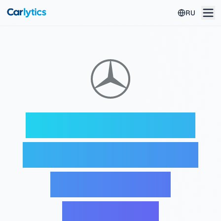
Перейти к основному содержанию
RU
Дешифратор VIN
Mercedes-Benz —
Бесплатная
проверка