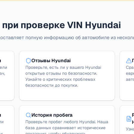
 при проверке VIN Hyundai
оставляет полную информацию об автомобиле из нескол
и
Отзывы Hyundai
дели
Проверьте, есть ли у вашего Hyundai
Сра
ач,
открытые отзывы по безопасности.
евр
Узнайте о критических проблемах
авт
безопасности до покупки.
и
История пробега
ти
Проверьте пробег любого Hyundai. Наша
база данных сравнивает исторические
Узн
х.
показания, чтобы обнаружить