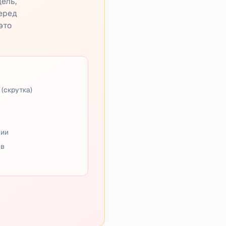
дель,
перед
это
(скрутка)
нии
ев