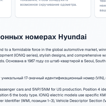
тех
возможное скручивание одометра.
неи
ваш
онных номерах Hyundai
d to a formidable force in the global automotive market, winn
opment (IONIQ series), stylish designs, and comprehensive 
ds.
Основана в 1967 году со штаб-квартирой в Seoul, South
уникальный 17-значный идентификационный номер (VIN),
ssenger cars and 5NP/5NM for US production. Position 4 ident
 position 6 the body type. IONIQ electric models use specific 
Identifier (WMI, позиции 1–3), Vehicle Descriptor Section (V