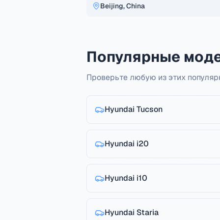
Beijing, China
Популярные моде
Проверьте любую из этих популяр
Hyundai
Tucson
Hyundai
i20
Hyundai
i10
Hyundai
Staria