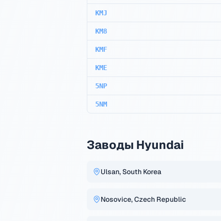
KMJ
KM8
KMF
KME
5NP
5NM
Заводы Hyundai
Ulsan, South Korea
Nosovice, Czech Republic