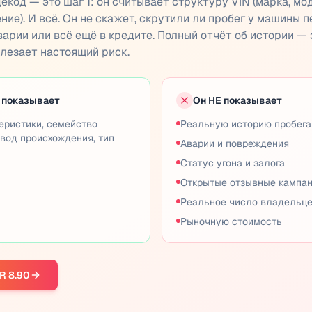
екод — это шаг 1: он считывает структуру VIN (марка, мо
ние). И всё. Он не скажет, скрутили ли пробег у машины 
аварии или всё ещё в кредите. Полный отчёт об истории — 
ылезает настоящий риск.
 показывает
Он НЕ показывает
теристики, семейство
Реальную историю пробега 
авод происхождения, тип
Аварии и повреждения
Статус угона и залога
Открытые отзывные кампа
Реальное число владельц
Рыночную стоимость
R 8.90