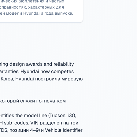
нических бюллетенях и частых
справностях, характерных для
ей модели Hyundai и года выпуска.
ing design awards and reliability
warranties, Hyundai now competes
 Korea
,
Hyundai построила мировую
 который служит отпечатком
ifies the model line (Tucson, i30,
KMH sub-codes.
VIN разделен на три
DS, позиции 4–9) и Vehicle Identifier