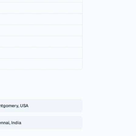
ntgomery, USA
nnai, India