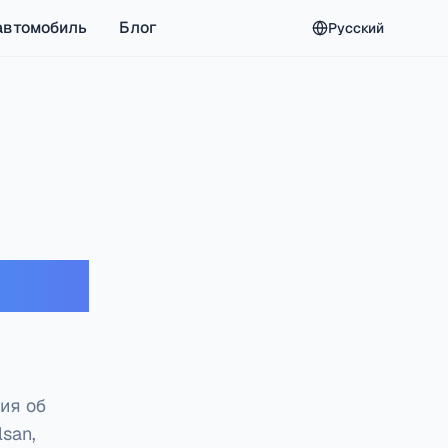
автомобиль
Блог
Русский
тная
ия об
lsan,