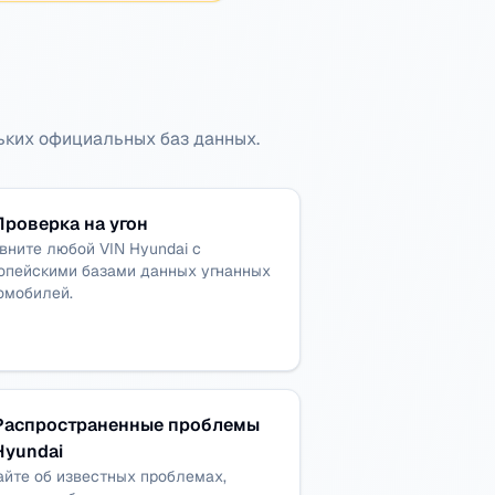
ьких официальных баз данных.
Проверка на угон
вните любой VIN Hyundai с
опейскими базами данных угнанных
омобилей.
Распространенные проблемы
Hyundai
айте об известных проблемах,