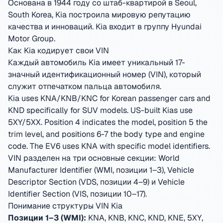
Основана в 1944 году со штаб-квартирой в Seoul,
South Korea
,
Kia построила мировую репутацию
качества и инноваций.
Kia входит в группу Hyundai
Motor Group.
Как Kia кодирует свои VIN
Каждый автомобиль Kia имеет уникальный 17-
значный идентификационный номер (VIN), который
служит отпечатком пальца автомобиля.
Kia uses KNA/KNB/KNC for Korean passenger cars and
KND specifically for SUV models. US-built Kias use
5XY/5XX. Position 4 indicates the model, position 5 the
trim level, and positions 6-7 the body type and engine
code. The EV6 uses KNA with specific model identifiers.
VIN разделен на три основные секции: World
Manufacturer Identifier (WMI, позиции 1–3), Vehicle
Descriptor Section (VDS, позиции 4–9) и Vehicle
Identifier Section (VIS, позиции 10–17).
Понимание структуры VIN Kia
Позиции 1–3 (WMI):
KNA, KNB, KNC, KND, KNE, 5XY,