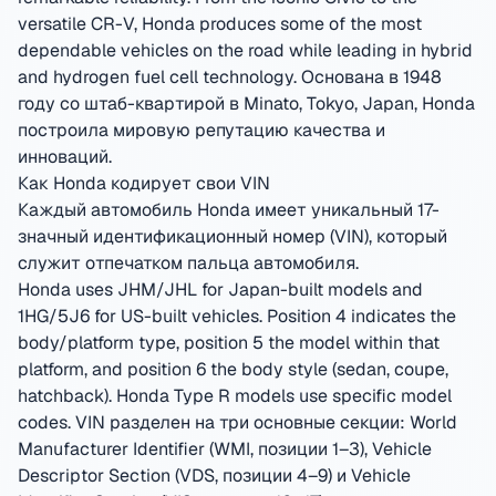
versatile CR-V, Honda produces some of the most
dependable vehicles on the road while leading in hybrid
and hydrogen fuel cell technology.
Основана в 1948
году со штаб-квартирой в Minato, Tokyo, Japan
,
Honda
построила мировую репутацию качества и
инноваций.
Как Honda кодирует свои VIN
Каждый автомобиль Honda имеет уникальный 17-
значный идентификационный номер (VIN), который
служит отпечатком пальца автомобиля.
Honda uses JHM/JHL for Japan-built models and
1HG/5J6 for US-built vehicles. Position 4 indicates the
body/platform type, position 5 the model within that
platform, and position 6 the body style (sedan, coupe,
hatchback). Honda Type R models use specific model
codes.
VIN разделен на три основные секции: World
Manufacturer Identifier (WMI, позиции 1–3), Vehicle
Descriptor Section (VDS, позиции 4–9) и Vehicle