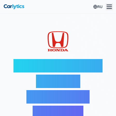
Перейти к основному содержанию
RU
Дешифратор VIN
Honda —
Бесплатная
проверка