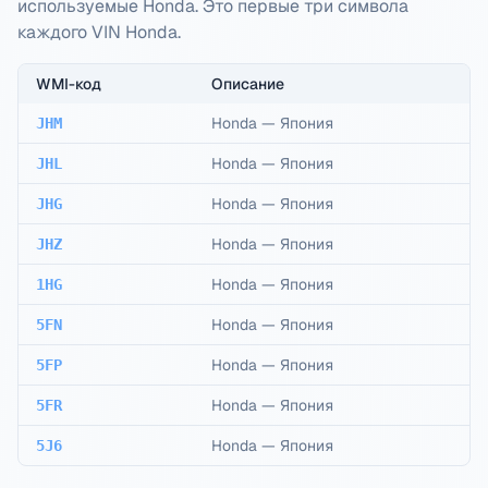
используемые Honda. Это первые три символа
каждого VIN Honda.
WMI-код
Описание
Honda
—
Япония
JHM
Honda
—
Япония
JHL
Honda
—
Япония
JHG
Honda
—
Япония
JHZ
Honda
—
Япония
1HG
Honda
—
Япония
5FN
Honda
—
Япония
5FP
Honda
—
Япония
5FR
Honda
—
Япония
5J6