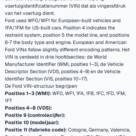
voertuigidentificatienummer (VIN) dat als vingerafdruk
van het voertuig dient.
Ford uses WF0/WF1 for European-built vehicles and
1FA/1FM for US-built cars. Position 4 indicates the
restraint system, position 5 the model line, and positions
6-7 the body type and engine. European and American
Ford VINs follow slightly different encoding patterns.
Het
VIN is verdeeld in drie hoofdsecties: de World
Manufacturer Identifier (WMI, posities 1–3), de Vehicle
Descriptor Section (VDS, posities 4–9) en de Vehicle
Identifier Section (VIS, posities 10–17).
De Ford VIN-structuur begrijpen
Posities 1–3 (WMI):
WF0, WF1, 1FA, 1FB, 1FC, 1FD, 1FM,
1FT
Posities 4–8 (VDS):
Positie 9 (controlecijfer):
Positie 10 (modeljaar):
Positie 11 (fabrieks code):
Cologne, Germany, Valencia,