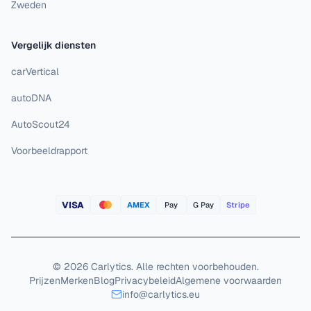
Zweden
Vergelijk diensten
carVertical
autoDNA
AutoScout24
Voorbeeldrapport
VISA
AMEX
Pay
G Pay
Stripe
©
2026
Carlytics
.
Alle rechten voorbehouden.
Prijzen
Merken
Blog
Privacybeleid
Algemene voorwaarden
info@carlytics.eu
Alles weigeren