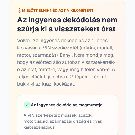
MIELŐTT ELHINNÉD AZT A KILOMÉTERT
Az ingyenes dekódolás nem
szúrja ki a visszatekert órat
Volvo:
Az ingyenes dekódolás az 1. lépés:
kiolvassa a VIN szerkezetét (márka, modell,
motor, származás). Ennyi. Nem mondja meg,
hogy az előtted álló autóban visszatekerték-
e az órát, törött-e, vagy még hitelen van-e. A
teljes előélet-jelentés a 2. lépés — és ott
bukik ki az igazi kockázat.
Az ingyenes dekódolás megmutatja
A VIN szerkezetét: műszaki adatok,
motorcsalád, származási ország és gyár,
karosszériatípus.