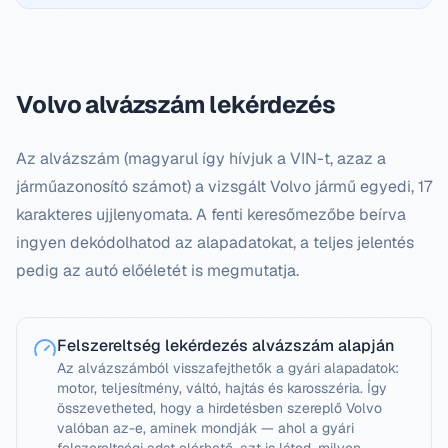
Volvo
alvázszám lekérdezés
Az alvázszám (magyarul így hívjuk a VIN-t, azaz a
járműazonosító számot) a vizsgált
Volvo
jármű egyedi, 17
karakteres ujjlenyomata. A fenti keresőmezőbe beírva
ingyen dekódolhatod az alapadatokat, a teljes jelentés
pedig az autó előéletét is megmutatja.
Felszereltség lekérdezés alvázszám alapján
Az alvázszámból visszafejthetők a gyári alapadatok:
motor, teljesítmény, váltó, hajtás és karosszéria. Így
összevetheted, hogy a hirdetésben szereplő Volvo
valóban az-e, aminek mondják — ahol a gyári