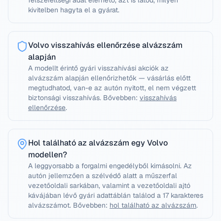
felszereltségi adat elérhető, azt is látod, milyen
kivitelben hagyta el a gyárat.
Volvo visszahívás ellenőrzése alvázszám
alapján
A modellt érintő gyári visszahívási akciók az
alvázszám alapján ellenőrizhetők — vásárlás előtt
megtudhatod, van-e az autón nyitott, el nem végzett
biztonsági visszahívás.
Bővebben:
visszahívás
ellenőrzése
.
Hol található az alvázszám egy Volvo
modellen?
A leggyorsabb a forgalmi engedélyből kimásolni. Az
autón jellemzően a szélvédő alatt a műszerfal
vezetőoldali sarkában, valamint a vezetőoldali ajtó
kávájában lévő gyári adattáblán találod a 17 karakteres
alvázszámot.
Bővebben:
hol található az alvázszám
.