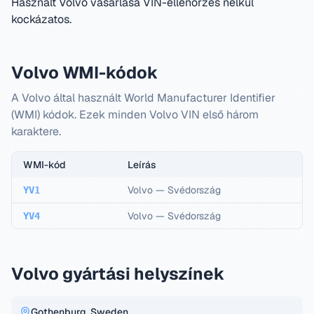
Használt Volvo vásárlása VIN-ellenőrzés nélkül
kockázatos.
Volvo WMI-kódok
A Volvo által használt World Manufacturer Identifier
(WMI) kódok. Ezek minden Volvo VIN első három
karaktere.
WMI-kód
Leírás
Volvo
—
Svédország
YV1
Volvo
—
Svédország
YV4
Volvo gyártási helyszínek
Gothenburg, Sweden