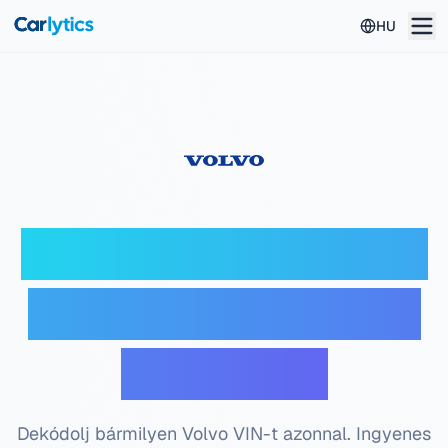
Ugrás a főtartalomhoz
HU
Volvo VIN dekóder —
Ingyenes alvázszám
ellenőrzés
Dekódolj bármilyen Volvo VIN-t azonnal. Ingyenes