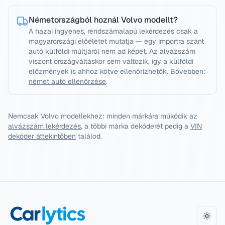
Németországból hoznál Volvo modellt?
A hazai ingyenes, rendszámalapú lekérdezés csak a
magyarországi előéletet mutatja — egy importra szánt
autó külföldi múltjáról nem ad képet. Az alvázszám
viszont országváltáskor sem változik, így a külföldi
előzmények is ahhoz kötve ellenőrizhetők.
Bővebben:
német autó ellenőrzése
.
Nemcsak
Volvo
modellekhez: minden márkára működik az
alvázszám lekérdezés
, a többi márka dekóderét pedig a
VIN
dekóder áttekintőben
találod.
Téma 