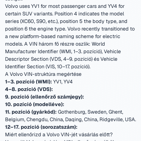
Volvo uses YV1 for most passenger cars and YV4 for
certain SUV variants. Position 4 indicates the model
series (XC60, S90, etc.), position 5 the body type, and
position 6 the engine type. Volvo recently transitioned to
a new platform-based naming scheme for electric
models.
A VIN három fő részre oszlik: World
Manufacturer Identifier (WMI, 1–3. pozíció), Vehicle
Descriptor Section (VDS, 4–9. pozíció) és Vehicle
Identifier Section (VIS, 10–17. pozíció).
A Volvo VIN-struktúra megértése
1–3. pozíció (WMI):
YV1, YV4
4–8. pozíció (VDS):
9. pozíció (ellenőrző számjegy):
10. pozíció (modelléve):
11. pozíció (gyárkód):
Gothenburg, Sweden, Ghent,
Belgium, Chengdu, China, Daqing, China, Ridgeville, USA
.
12–17. pozíció (sorozatszám):
Miért ellenőrizd a Volvo VIN-jét vásárlás előtt?