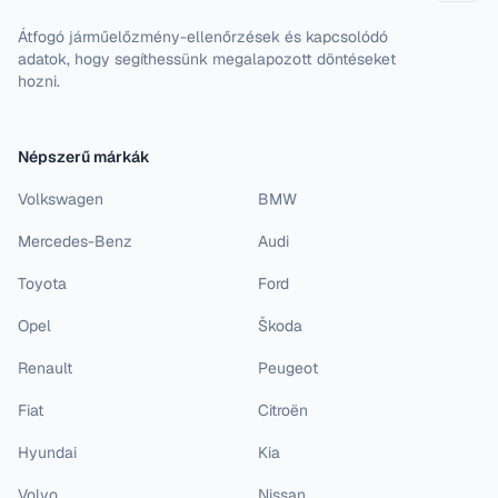
Átfogó járműelőzmény-ellenőrzések és kapcsolódó
adatok, hogy segíthessünk megalapozott döntéseket
hozni.
Népszerű márkák
Volkswagen
BMW
Mercedes-Benz
Audi
Toyota
Ford
Opel
Škoda
Renault
Peugeot
Fiat
Citroën
Hyundai
Kia
Volvo
Nissan