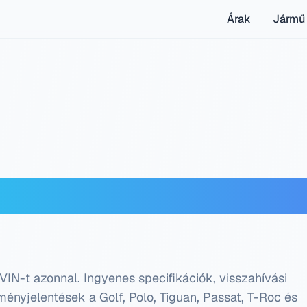
Árak
Jármű 
IN dekóder — Ingyenes
IN-t azonnal. Ingyenes specifikációk, visszahívási
ényjelentések a Golf, Polo, Tiguan, Passat, T-Roc és