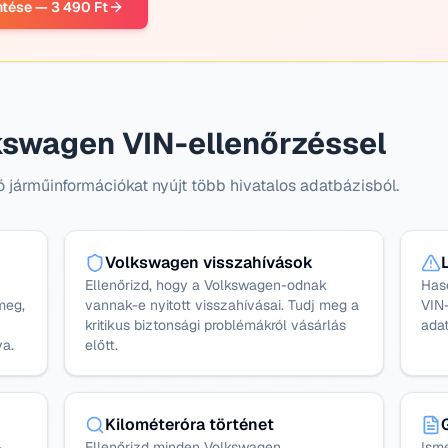
ntése — 3 490 Ft
kswagen VIN-ellenőrzéssel
járműinformációkat nyújt több hivatalos adatbázisból.
Volkswagen visszahívások
Ellenőrizd, hogy a Volkswagen-odnak
Has
meg,
vannak-e nyitott visszahívásai. Tudj meg a
VIN-
kritikus biztonsági problémákról vásárlás
adat
va.
előtt.
Kilométeróra történet
-
Ellenőrizd minden Volkswagen
Ism