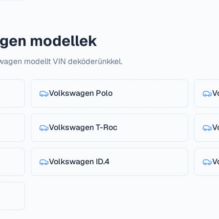
gen modellek
swagen modellt VIN dekóderünkkel.
Volkswagen
Polo
V
Volkswagen
T-Roc
V
Volkswagen
ID.4
V