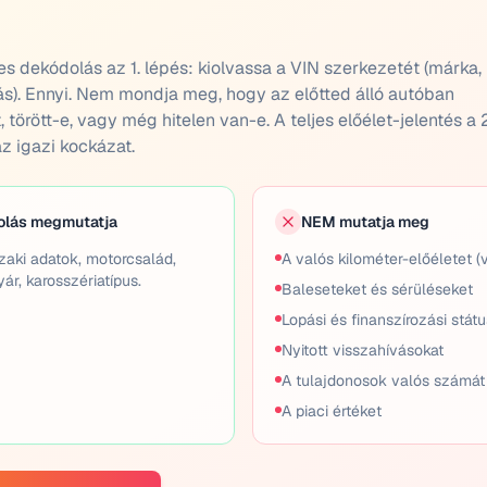
s dekódolás az 1. lépés: kiolvassa a VIN szerkezetét (márka,
s). Ennyi. Nem mondja meg, hogy az előtted álló autóban
 törött-e, vagy még hitelen van-e. A teljes előélet-jelentés a 2
az igazi kockázat.
olás megmutatja
NEM mutatja meg
zaki adatok, motorcsalád,
A valós kilométer-előéletet (
ár, karosszériatípus.
Baleseteket és sérüléseket
Lopási és finanszírozási stát
Nyitott visszahívásokat
A tulajdonosok valós számát
A piaci értéket