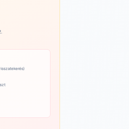
.
visszatekerés)
uszt