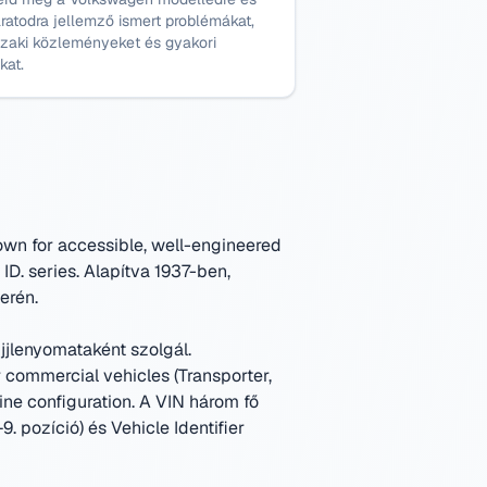
ratodra jellemző ismert problémákat,
zaki közleményeket és gyakori
kat.
own for accessible, well-engineered
ID. series.
Alapítva 1937-ben,
erén.
jjlenyomataként szolgál.
ommercial vehicles (Transporter,
ine configuration.
A VIN három fő
. pozíció) és Vehicle Identifier