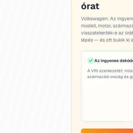
órat
Volkswagen:
Az ingyene
modell, motor, származá
visszatekerték-e az órát,
lépés — és ott bukik ki 
Az ingyenes dekód
A VIN szerkezetét: műs
származási ország és gy