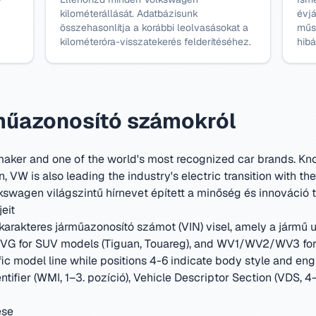
kilométerállását. Adatbázisunk
évjá
összehasonlítja a korábbi leolvasásokat a
műs
kilométeróra-visszatekerés felderítéséhez.
hibá
műazonosító számokról
maker and one of the world's most recognized car brands. Kn
n, VW is also leading the industry's electric transition with the 
kswagen világszintű hírnevet épített a minőség és innováció t
eit
rakteres járműazonosító számot (VIN) visel, amely a jármű u
G for SUV models (Tiguan, Touareg), and WV1/WV2/WV3 for c
ic model line while positions 4-6 indicate body style and eng
tifier (WMI, 1–3. pozíció), Vehicle Descriptor Section (VDS, 4–9
ése