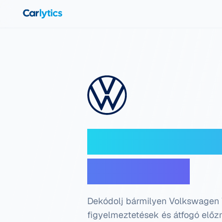
Ugrás a főtartalomhoz
Volkswagen V
ellenőrzés
Dekódolj bármilyen Volkswagen V
figyelmeztetések és átfogó előzm