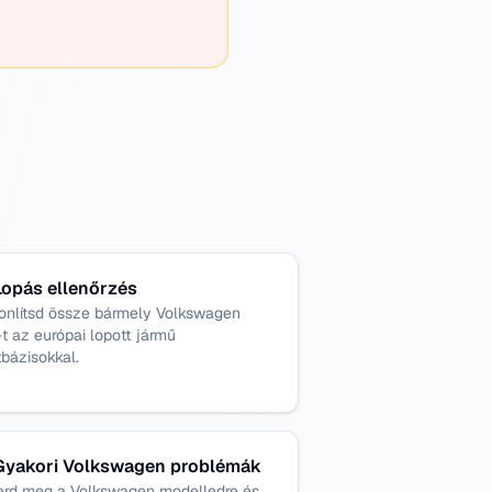
Lopás ellenőrzés
onlítsd össze bármely Volkswagen
t az európai lopott jármű
bázisokkal.
Gyakori Volkswagen problémák
erd meg a Volkswagen modelledre és