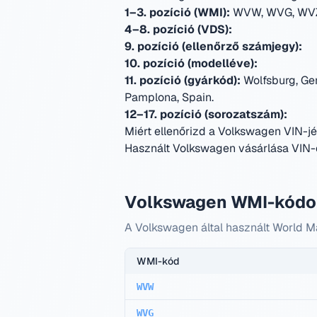
1–3. pozíció (WMI):
WVW, WVG, WVZ
4–8. pozíció (VDS):
9. pozíció (ellenőrző számjegy):
10. pozíció (modelléve):
11. pozíció (gyárkód):
Wolfsburg, Ge
Pamplona, Spain
.
12–17. pozíció (sorozatszám):
Miért ellenőrizd a Volkswagen VIN-jé
Használt Volkswagen vásárlása VIN-e
Volkswagen WMI-kód
A Volkswagen által használt World M
WMI-kód
WVW
WVG