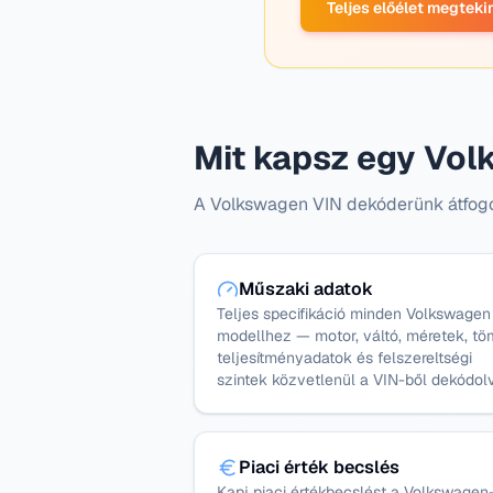
Teljes előélet megteki
Mit kapsz egy Vol
A Volkswagen VIN dekóderünk átfogó 
Műszaki adatok
Teljes specifikáció minden Volkswagen
modellhez — motor, váltó, méretek, tö
teljesítményadatok és felszereltségi
szintek közvetlenül a VIN-ből dekódol
Piaci érték becslés
Kapj piaci értékbecslést a Volkswagen