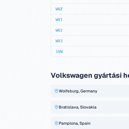
WVZ
WV1
WV2
WV3
1VW
Volkswagen gyártási h
Wolfsburg, Germany
Bratislava, Slovakia
Pamplona, Spain