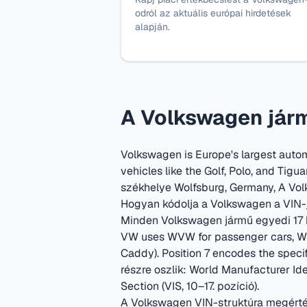
odról az aktuális európai hirdetések
alapján.
A Volkswagen jár
Volkswagen is Europe's largest auto
vehicles like the Golf, Polo, and Tigua
székhelye Wolfsburg, Germany
,
A Vol
Hogyan kódolja a Volkswagen a VIN-j
Minden Volkswagen jármű egyedi 17 ka
VW uses WVW for passenger cars, WV
Caddy). Position 7 encodes the specif
részre oszlik: World Manufacturer Iden
Section (VIS, 10–17. pozíció).
A Volkswagen VIN-struktúra megért