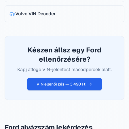
Volvo
VIN Decoder
Készen állsz egy Ford
ellenőrzésére?
Kapj átfogó VIN-jelentést másodpercek alatt.
VIN ellenőrzés — 3 490 Ft
Ford
alvázszám lekérdezés