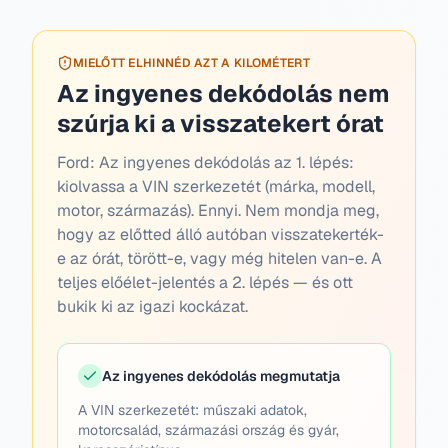
MIELŐTT ELHINNÉD AZT A KILOMÉTERT
Az ingyenes dekódolás nem
szúrja ki a visszatekert órat
Ford:
Az ingyenes dekódolás az 1. lépés:
kiolvassa a VIN szerkezetét (márka, modell,
motor, származás). Ennyi. Nem mondja meg,
hogy az előtted álló autóban visszatekerték-
e az órát, törött-e, vagy még hitelen van-e. A
teljes előélet-jelentés a 2. lépés — és ott
bukik ki az igazi kockázat.
Az ingyenes dekódolás megmutatja
A VIN szerkezetét: műszaki adatok,
motorcsalád, származási ország és gyár,