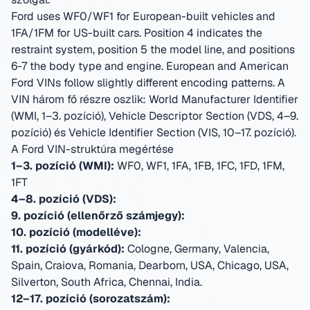
Ford uses WF0/WF1 for European-built vehicles and
1FA/1FM for US-built cars. Position 4 indicates the
restraint system, position 5 the model line, and positions
6-7 the body type and engine. European and American
Ford VINs follow slightly different encoding patterns.
A
VIN három fő részre oszlik: World Manufacturer Identifier
(WMI, 1–3. pozíció), Vehicle Descriptor Section (VDS, 4–9.
pozíció) és Vehicle Identifier Section (VIS, 10–17. pozíció).
A Ford VIN-struktúra megértése
1–3. pozíció (WMI):
WF0, WF1, 1FA, 1FB, 1FC, 1FD, 1FM,
1FT
4–8. pozíció (VDS):
9. pozíció (ellenőrző számjegy):
10. pozíció (modelléve):
11. pozíció (gyárkód):
Cologne, Germany, Valencia,
Spain, Craiova, Romania, Dearborn, USA, Chicago, USA,
Silverton, South Africa, Chennai, India
.
12–17. pozíció (sorozatszám):