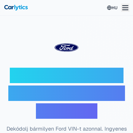
Ugrás a főtartalomhoz
HU
Ford VIN dekóder —
Ingyenes alvázszám
ellenőrzés
Dekódolj bármilyen Ford VIN-t azonnal. Ingyenes