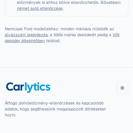
előzmények is ahhoz kötve ellenőrizhetők.
Bővebben:
német autó ellenőrzése
.
Nemcsak
Ford
modellekhez: minden márkára működik az
alvázszám lekérdezés
, a többi márka dekóderét pedig a
VIN
dekóder áttekintőben
találod.
Téma 
Átfogó járműelőzmény-ellenőrzések és kapcsolódó
adatok, hogy segíthessünk megalapozott döntéseket
hozni.