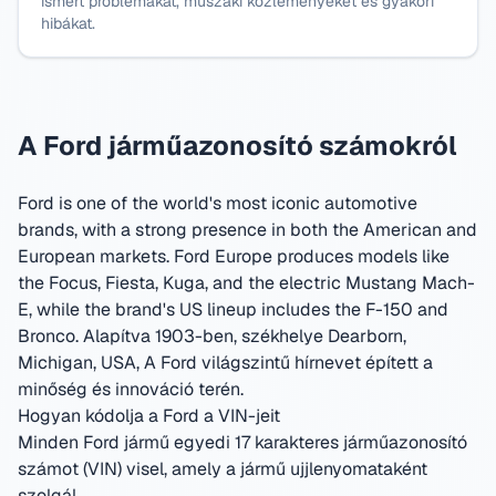
ismert problémákat, műszaki közleményeket és gyakori
hibákat.
A Ford járműazonosító számokról
Ford is one of the world's most iconic automotive
brands, with a strong presence in both the American and
European markets. Ford Europe produces models like
the Focus, Fiesta, Kuga, and the electric Mustang Mach-
E, while the brand's US lineup includes the F-150 and
Bronco.
Alapítva 1903-ben, székhelye Dearborn,
Michigan, USA
,
A Ford világszintű hírnevet épített a
minőség és innováció terén.
Hogyan kódolja a Ford a VIN-jeit
Minden Ford jármű egyedi 17 karakteres járműazonosító
számot (VIN) visel, amely a jármű ujjlenyomataként
szolgál.