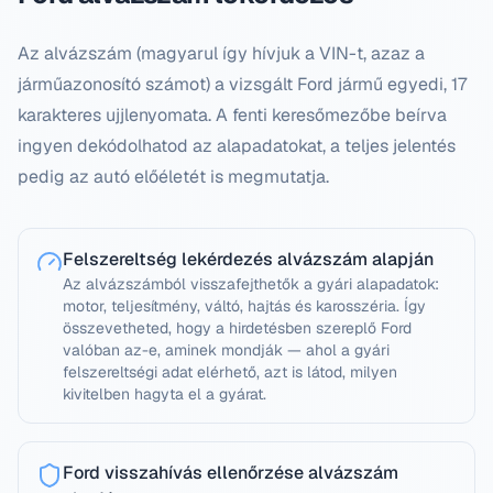
Az alvázszám (magyarul így hívjuk a VIN-t, azaz a
járműazonosító számot) a vizsgált
Ford
jármű egyedi, 17
karakteres ujjlenyomata. A fenti keresőmezőbe beírva
ingyen dekódolhatod az alapadatokat, a teljes jelentés
pedig az autó előéletét is megmutatja.
Felszereltség lekérdezés alvázszám alapján
Az alvázszámból visszafejthetők a gyári alapadatok:
motor, teljesítmény, váltó, hajtás és karosszéria. Így
összevetheted, hogy a hirdetésben szereplő Ford
valóban az-e, aminek mondják — ahol a gyári
felszereltségi adat elérhető, azt is látod, milyen
kivitelben hagyta el a gyárat.
Ford visszahívás ellenőrzése alvázszám