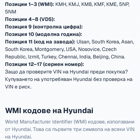
Позиции 1–3 (WMI):
KMH, KMJ, KM8, KMF, KME, 5NP,
5NM
Позиции 4–8 (VDS):
Позиция 9 (контролна цифра):
Позиция 10 (моделна година):
Позиция 11 (код на завода):
Ulsan, South Korea, Asan,
South Korea, Montgomery, USA, Nosovice, Czech
Republic, Izmit, Turkey, Chennai, India, Beijing, China
.
Позиции 12–17 (сериен номер):
Защо да проверите VIN на Hyundai преди покупка?
Купуването на употребяван Hyundai без проверка на
VIN е риск.
WMI кодове на Hyundai
World Manufacturer Identifier (WMI) кодове, използвани
от Hyundai. Това са първите три символа на всеки VIN
на Hyundai.