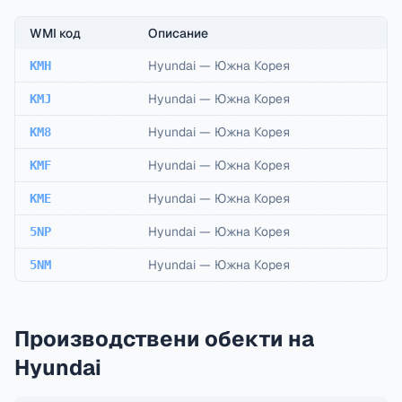
WMI код
Описание
Hyundai
—
Южна Корея
KMH
Hyundai
—
Южна Корея
KMJ
Hyundai
—
Южна Корея
KM8
Hyundai
—
Южна Корея
KMF
Hyundai
—
Южна Корея
KME
Hyundai
—
Южна Корея
5NP
Hyundai
—
Южна Корея
5NM
Производствени обекти на
Hyundai