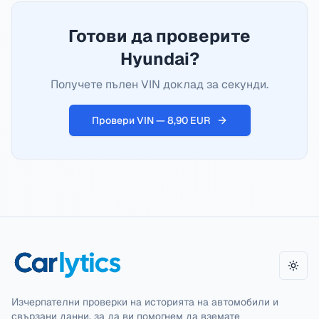
Готови да проверите
Hyundai?
Получете пълен VIN доклад за секунди.
Провери VIN — 8,90 EUR
Прев
Изчерпателни проверки на историята на автомобили и
свързани данни, за да ви помогнем да вземате