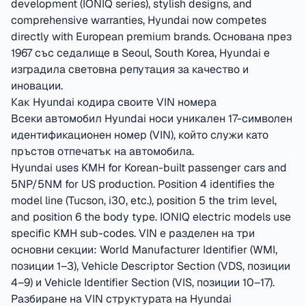
development (IONIQ series), stylish designs, and
comprehensive warranties, Hyundai now competes
directly with European premium brands.
Основана през
1967 със седалище в Seoul, South Korea
,
Hyundai е
изградила световна репутация за качество и
иновации.
Как Hyundai кодира своите VIN номера
Всеки автомобил Hyundai носи уникален 17-символен
идентификационен номер (VIN), който служи като
пръстов отпечатък на автомобила.
Hyundai uses KMH for Korean-built passenger cars and
5NP/5NM for US production. Position 4 identifies the
model line (Tucson, i30, etc.), position 5 the trim level,
and position 6 the body type. IONIQ electric models use
specific KMH sub-codes.
VIN е разделен на три
основни секции: World Manufacturer Identifier (WMI,
позиции 1–3), Vehicle Descriptor Section (VDS, позиции
4–9) и Vehicle Identifier Section (VIS, позиции 10–17).
Разбиране на VIN структурата на Hyundai