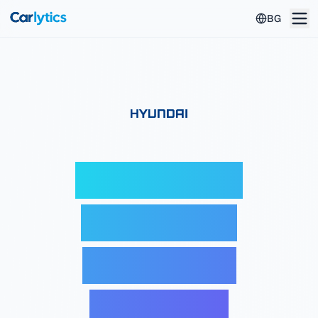
Към главното съдържание
BG
Hyundai VIN
декодер —
Безплатна
проверка