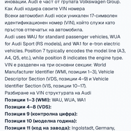
иновации.
Audi е част от групата Volkswagen Group.
Как Audi кодира своите VIN номера
Всеки автомобил Audi носи уникален 17-символен
идентификационен номер (VIN), който служи като
пръстов отпечатък на автомобила.
Audi uses WAU for standard passenger vehicles, WUA
for Audi Sport (RS models), and WA1 for e-tron electric
vehicles. Position 7 typically encodes the model line (A3,
A4, Q5, etc.), while position 8 indicates the engine type.
VIN е разделен на три основни секции: World
Manufacturer Identifier (WMI, позиции 1–3), Vehicle
Descriptor Section (VDS, позиции 4–9) и Vehicle
Identifier Section (VIS, позиции 10–17).
Разбиране на VIN структурата на Audi
Позиции 1–3 (WMI):
WAU, WUA, WA1
Позиции 4–8 (VDS):
Позиция 9 (контролна цифра):
Позиция 10 (моделна година):
Позиция 11 (код на завода):
Ingolstadt, Germany,