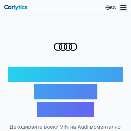
Към главното съдържание
BG
Audi VIN декодер —
Безплатна
проверка
Декодирайте всеки VIN на Audi моментално.