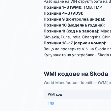
Разбиране на VIN структурата на 
Позиции 1–3 (WMI):
TMB, TMP
Позиции 4–8 (VDS):
Позиция 9 (контролна цифра):
Позиция 10 (моделна година):
Позиция 11 (код на завода):
Mlada
Slovakia, Pune, India, Changsha, Chin
Позиции 12–17 (сериен номер):
Защо да проверите VIN на Skoda п
Купуването на употребяван Skoda б
WMI кодове на Skoda
World Manufacturer Identifier (WMI)
WMI код
TMB