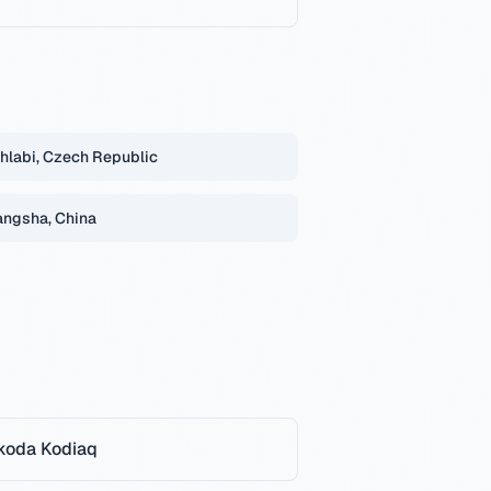
hlabi, Czech Republic
ngsha, China
koda
Kodiaq