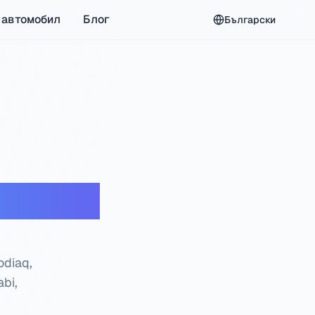
 автомобил
Блог
Български
роверка
odiaq,
bi,