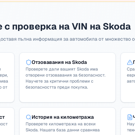
 с проверка на VIN на Skoda
доставя пълна информация за автомобила от множество о
Отзовавания на Skoda
л
Проверете дали вашият Skoda има
Сра
ери,
отворени отзовавания за безопасност.
евр
нива
Научете за критични проблеми с
авт
о от
безопасността преди покупка.
ст
История на километража
ност
Проверете километража на всеки
Нау
Skoda. Нашата база данни сравнява
тех