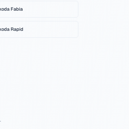
koda
Fabia
koda
Rapid
.