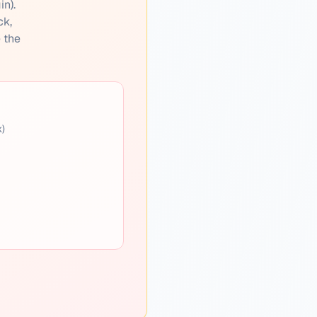
in).
ck,
e the
k)