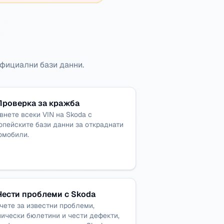
фициални бази данни.
Проверка за кражба
внете всеки VIN на Skoda с
опейските бази данни за откраднати
омобили.
Чести проблеми с Skoda
чете за известни проблеми,
нически бюлетини и чести дефекти,