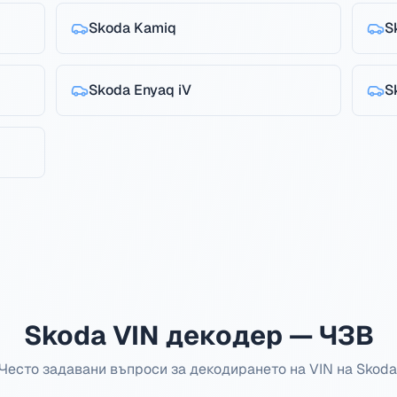
Skoda
Kamiq
S
Skoda
Enyaq iV
S
Skoda VIN декодер — ЧЗВ
Често задавани въпроси за декодирането на VIN на Skoda