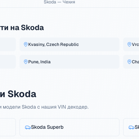
Skoda
—
Чехия
ти на Skoda
Kvasiny, Czech Republic
Vrc
Pune, India
Cha
и Skoda
и модели Skoda с нашия VIN декодер.
Skoda
Superb
S