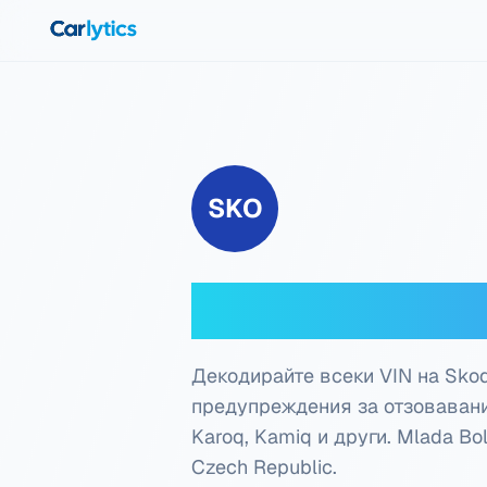
Към главното съдържание
SKO
Skoda VIN д
Декодирайте всеки VIN на Sko
предупреждения за отзовавания
Karoq, Kamiq и други.
Mlada Bol
Czech Republic
.