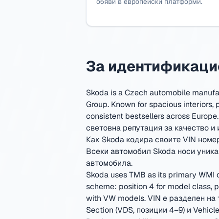
обяви в европейски платформи.
За идентификаци
Skoda is a Czech automobile manufac
Group. Known for spacious interiors, 
consistent bestsellers across Europe.
световна репутация за качество и 
Как Skoda кодира своите VIN номе
Всеки автомобил Skoda носи уника
автомобила.
Skoda uses TMB as its primary WMI c
scheme: position 4 for model class, 
with VW models.
VIN е разделен на т
Section (VDS, позиции 4–9) и Vehicle 