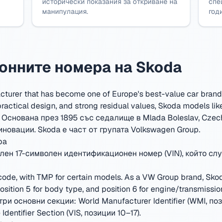
исторически показания за откриване на
спе
манипулация.
год
онните номера на Skoda
turer that has become one of Europe's best-value car brand
practical design, and strong residual values, Skoda models li
Основана през 1895 със седалище в Mlada Boleslav, Czec
иновации.
Skoda е част от групата Volkswagen Group.
ра
лен 17-символен идентификационен номер (VIN), който слу
ode, with TMP for certain models. As a VW Group brand, Skod
position 5 for body type, and position 6 for engine/transmiss
ри основни секции: World Manufacturer Identifier (WMI, пози
Identifier Section (VIS, позиции 10–17).