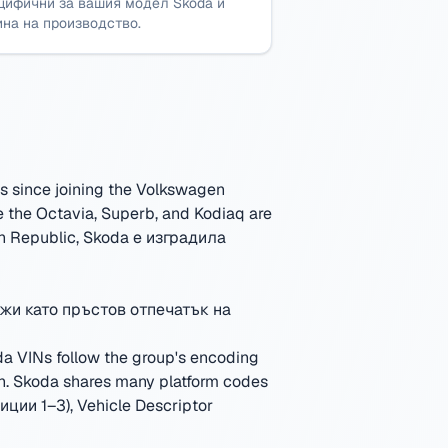
цифични за вашия модел Skoda и
ина на производство.
s since joining the Volkswagen
ke the Octavia, Superb, and Kodiaq are
h Republic
,
Skoda е изградила
жи като пръстов отпечатък на
a VINs follow the group's encoding
ion. Skoda shares many platform codes
ции 1–3), Vehicle Descriptor