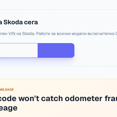
 Skoda сега
ен VIN на Skoda. Работи за всички модели включително Oc
 MILEAGE
code won't catch odometer fra
leage