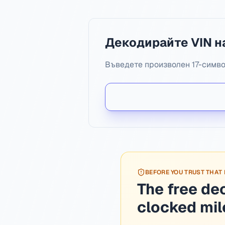
Декодирайте VIN на
Въведете произволен 17-символ
BEFORE YOU TRUST THAT
The free de
clocked mi