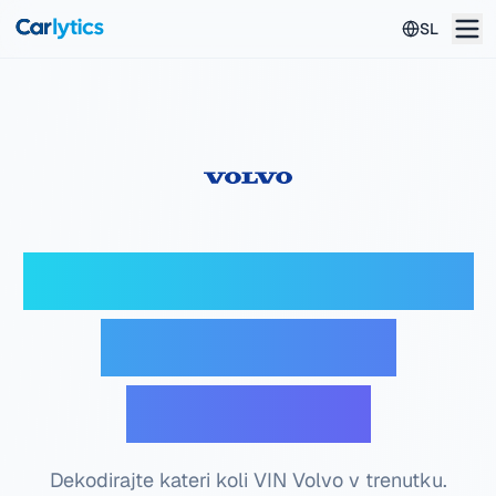
Skip to main content
SL
Volvo VIN dekodirnik
— Brezplačno
preverjanje
Dekodirajte kateri koli VIN Volvo v trenutku.