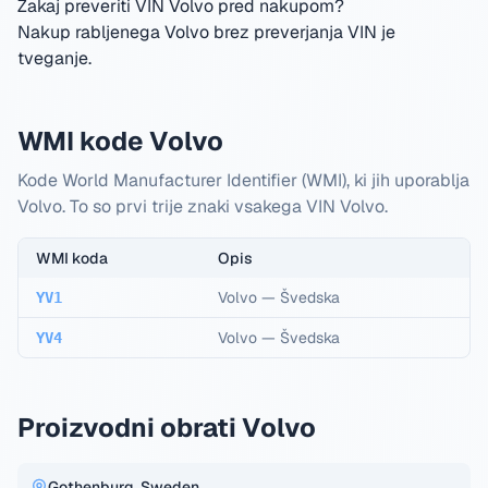
Zakaj preveriti VIN Volvo pred nakupom?
Nakup rabljenega Volvo brez preverjanja VIN je
tveganje.
WMI kode Volvo
Kode World Manufacturer Identifier (WMI), ki jih uporablja
Volvo. To so prvi trije znaki vsakega VIN Volvo.
WMI koda
Opis
Volvo
—
Švedska
YV1
Volvo
—
Švedska
YV4
Proizvodni obrati Volvo
Gothenburg, Sweden