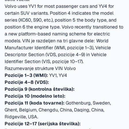
Volvo uses YV1 for most passenger cars and YV4 for
certain SUV variants. Position 4 indicates the model
series (XC60, S90, etc.), position 5 the body type, and
position 6 the engine type. Volvo recently transitioned to
a new platform-based naming scheme for electric
models.
VIN je razdeljen na tri glavne dele: World
Manufacturer Identifier (WMI, pozicije 1–3), Vehicle
Descriptor Section (VDS, pozicije 4–9) in Vehicle
Identifier Section (VIS, pozicije 10–17).
Razumevanje strukture VIN Volvo
Pozicije 1–3 (WMI):
YV1, YV4
Pozicije 4–8 (VDS):
Pozicija 9 (kontrolna številka):
Pozicija 10 (modelno leto):
Pozicija 11 (koda tovarne):
Gothenburg, Sweden,
Ghent, Belgium, Chengdu, China, Daqing, China,
Ridgeville, USA
.
Pozicije 12–17 (serijska številka):