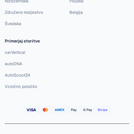
Nizozemska
Poljska
Združeno kraljestvo
Belgija
Švedska
Primerjaj storitve
carVertical
autoDNA
AutoScout24
Vzorčno poročilo
VISA
AMEX
Pay
G Pay
Stripe