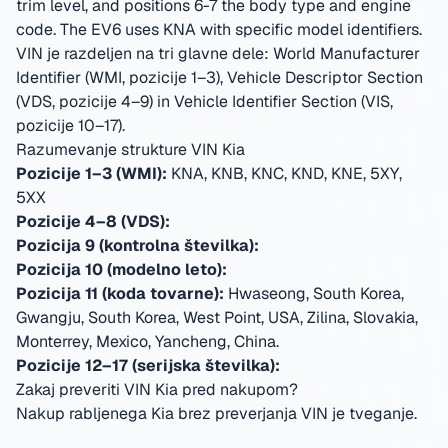
trim level, and positions 6-7 the body type and engine
code. The EV6 uses KNA with specific model identifiers.
VIN je razdeljen na tri glavne dele: World Manufacturer
Identifier (WMI, pozicije 1–3), Vehicle Descriptor Section
(VDS, pozicije 4–9) in Vehicle Identifier Section (VIS,
pozicije 10–17).
Razumevanje strukture VIN Kia
Pozicije 1–3 (WMI):
KNA, KNB, KNC, KND, KNE, 5XY,
5XX
Pozicije 4–8 (VDS):
Pozicija 9 (kontrolna številka):
Pozicija 10 (modelno leto):
Pozicija 11 (koda tovarne):
Hwaseong, South Korea,
Gwangju, South Korea, West Point, USA, Zilina, Slovakia,
Monterrey, Mexico, Yancheng, China
.
Pozicije 12–17 (serijska številka):
Zakaj preveriti VIN Kia pred nakupom?
Nakup rabljenega Kia brez preverjanja VIN je tveganje.