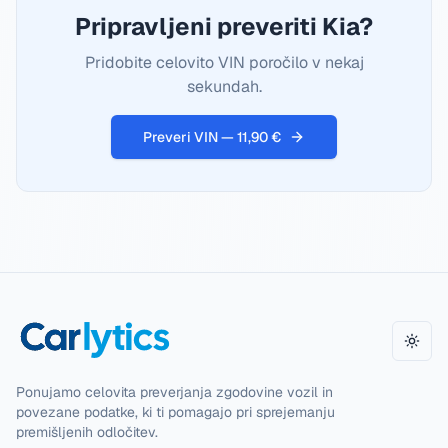
Pripravljeni preveriti Kia?
Pridobite celovito VIN poročilo v nekaj
sekundah.
Preveri VIN — 11,90 €
Toggl
Ponujamo celovita preverjanja zgodovine vozil in
povezane podatke, ki ti pomagajo pri sprejemanju
premišljenih odločitev.