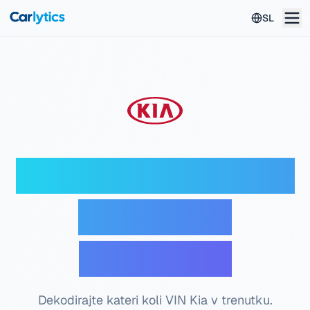
Skip to main content
SL
Kia VIN dekodirnik —
Brezplačno
preverjanje
Dekodirajte kateri koli VIN Kia v trenutku.