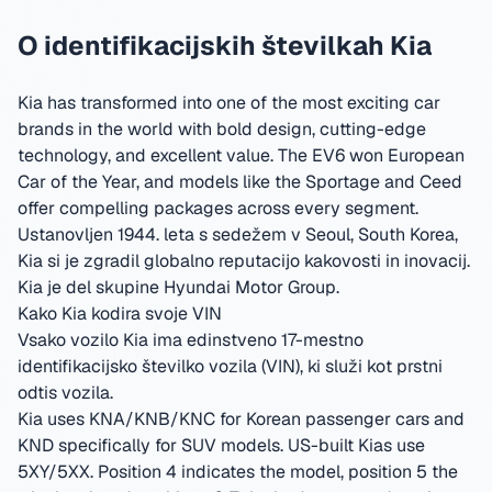
O identifikacijskih številkah Kia
Kia has transformed into one of the most exciting car
brands in the world with bold design, cutting-edge
technology, and excellent value. The EV6 won European
Car of the Year, and models like the Sportage and Ceed
offer compelling packages across every segment.
Ustanovljen 1944. leta s sedežem v Seoul, South Korea
,
Kia si je zgradil globalno reputacijo kakovosti in inovacij.
Kia je del skupine Hyundai Motor Group.
Kako Kia kodira svoje VIN
Vsako vozilo Kia ima edinstveno 17-mestno
identifikacijsko številko vozila (VIN), ki služi kot prstni
odtis vozila.
Kia uses KNA/KNB/KNC for Korean passenger cars and
KND specifically for SUV models. US-built Kias use
5XY/5XX. Position 4 indicates the model, position 5 the