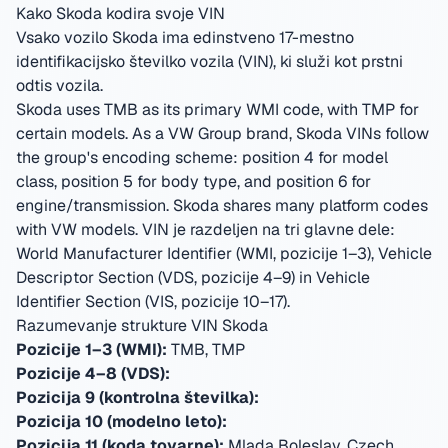
Kako Skoda kodira svoje VIN
Vsako vozilo Skoda ima edinstveno 17-mestno
identifikacijsko številko vozila (VIN), ki služi kot prstni
odtis vozila.
Skoda uses TMB as its primary WMI code, with TMP for
certain models. As a VW Group brand, Skoda VINs follow
the group's encoding scheme: position 4 for model
class, position 5 for body type, and position 6 for
engine/transmission. Skoda shares many platform codes
with VW models.
VIN je razdeljen na tri glavne dele:
World Manufacturer Identifier (WMI, pozicije 1–3), Vehicle
Descriptor Section (VDS, pozicije 4–9) in Vehicle
Identifier Section (VIS, pozicije 10–17).
Razumevanje strukture VIN Skoda
Pozicije 1–3 (WMI):
TMB, TMP
Pozicije 4–8 (VDS):
Pozicija 9 (kontrolna številka):
Pozicija 10 (modelno leto):
Pozicija 11 (koda tovarne):
Mlada Boleslav, Czech