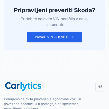
Pripravljeni preveriti Skoda?
Pridobite celovito VIN poročilo v nekaj
sekundah.
Preveri VIN — 11,90 €
Toggl
Ponujamo celovita preverjanja zgodovine vozil in
povezane podatke, ki ti pomagajo pri sprejemanju
premišljenih odločitev.