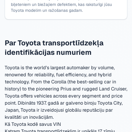
biļeteniem un biežajiem defektiem, kas raksturīgi jūsu
Toyota modelim un ražošanas gadam.
Par Toyota transportlīdzekļa
identifikācijas numuriem
Toyota is the world's largest automaker by volume,
renowned for reliability, fuel efficiency, and hybrid
technology. From the Corolla (the best-selling car in
history) to the pioneering Prius and rugged Land Cruiser,
Toyota offers vehicles across every segment and price
point.
Dibināts 1937. gadā ar galveno biroju Toyota City,
Japan
,
Toyota ir izveidojusi globālu reputāciju par
kvalitāti un inovācijām.
Kā Toyota kodē savus VIN
Katram Toyota transportlīdzeklim ir unikāls 17 zīmju