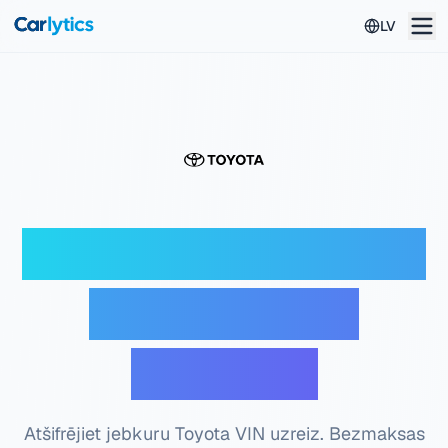
Pāriet uz galveno saturu
LV
Toyota VIN dekoders
— Bezmaksas
pārbaude
Atšifrējiet jebkuru Toyota VIN uzreiz. Bezmaksas