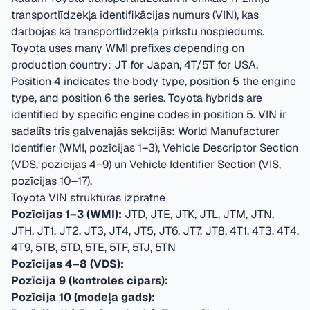
transportlīdzekļa identifikācijas numurs (VIN), kas
darbojas kā transportlīdzekļa pirkstu nospiedums.
Toyota uses many WMI prefixes depending on
production country: JT for Japan, 4T/5T for USA.
Position 4 indicates the body type, position 5 the engine
type, and position 6 the series. Toyota hybrids are
identified by specific engine codes in position 5.
VIN ir
sadalīts trīs galvenajās sekcijās: World Manufacturer
Identifier (WMI, pozīcijas 1–3), Vehicle Descriptor Section
(VDS, pozīcijas 4–9) un Vehicle Identifier Section (VIS,
pozīcijas 10–17).
Toyota VIN struktūras izpratne
Pozīcijas 1–3 (WMI):
JTD, JTE, JTK, JTL, JTM, JTN,
JTH, JT1, JT2, JT3, JT4, JT5, JT6, JT7, JT8, 4T1, 4T3, 4T4,
4T9, 5TB, 5TD, 5TE, 5TF, 5TJ, 5TN
Pozīcijas 4–8 (VDS):
Pozīcija 9 (kontroles cipars):
Pozīcija 10 (modeļa gads):