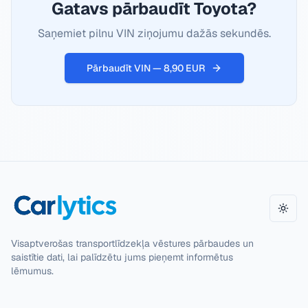
Gatavs pārbaudīt Toyota?
Saņemiet pilnu VIN ziņojumu dažās sekundēs.
Pārbaudīt VIN — 8,90 EUR
Maini
Visaptverošas transportlīdzekļa vēstures pārbaudes un
saistītie dati, lai palīdzētu jums pieņemt informētus
lēmumus.