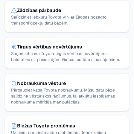
Zādzības pārbaude
Salīdziniet jebkuru Toyota VIN ar Eiropas nozagto
transportlīdzekļu datu bāzēm.
Tirgus vērtības novērtējums
Saņemiet sava Toyota tirgus vērtības novērtējumu,
balstoties uz pašreizējām Eiropas portālu sludinājumiem.
Nobraukuma vēsture
Pārbaudiet katra Toyota nobraukumu. Mūsu datu bāze
salīdzina vēsturiskos rādījumus, lai atklātu iespējamas
nobraukuma mērītāja manipulācijas.
Biežas Toyota problēmas
Uzziniet par zināmajām problēmām, tehniskajiem