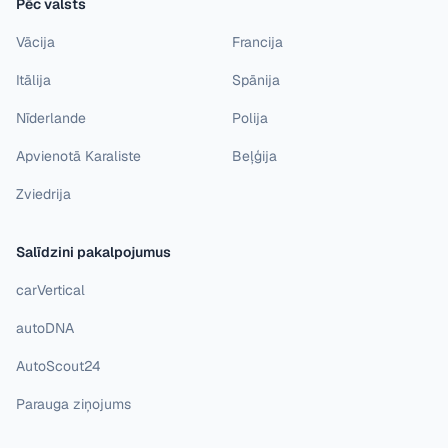
Pēc valsts
Vācija
Francija
Itālija
Spānija
Nīderlande
Polija
Apvienotā Karaliste
Beļģija
Zviedrija
Salīdzini pakalpojumus
carVertical
autoDNA
AutoScout24
Parauga ziņojums