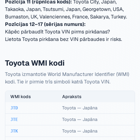
Pozīcija 11 (rūpnīcas kods):
Toyota City, Japan,
Takaoka, Japan, Tsutsumi, Japan, Georgetown, USA,
Burnaston, UK, Valenciennes, France, Sakarya, Turkey
.
Pozīcijas 12–17 (sērijas numurs):
Kāpēc pārbaudīt Toyota VIN pirms pirkšanas?
Lietota Toyota pirkšana bez VIN pārbaudes ir risks.
Toyota WMI kodi
Toyota izmantotie World Manufacturer Identifier (WMI)
kodi. Tie ir pirmie trīs simboli katrā Toyota VIN.
WMI kods
Apraksts
Toyota
—
Japāna
JTD
Toyota
—
Japāna
JTE
Toyota
—
Japāna
JTK