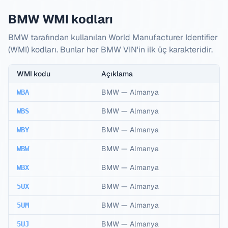
BMW WMI kodları
BMW tarafından kullanılan World Manufacturer Identifier
(WMI) kodları. Bunlar her BMW VIN'in ilk üç karakteridir.
WMI kodu
Açıklama
BMW
—
Almanya
WBA
BMW
—
Almanya
WBS
BMW
—
Almanya
WBY
BMW
—
Almanya
WBW
BMW
—
Almanya
WBX
BMW
—
Almanya
5UX
BMW
—
Almanya
5UM
BMW
—
Almanya
5UJ