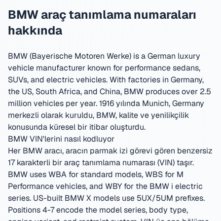
BMW araç tanımlama numaraları
hakkında
BMW (Bayerische Motoren Werke) is a German luxury
vehicle manufacturer known for performance sedans,
SUVs, and electric vehicles. With factories in Germany,
the US, South Africa, and China, BMW produces over 2.5
million vehicles per year.
1916 yılında Munich, Germany
merkezli olarak kuruldu
,
BMW, kalite ve yenilikçilik
konusunda küresel bir itibar oluşturdu.
BMW VIN'lerini nasıl kodluyor
Her BMW aracı, aracın parmak izi görevi gören benzersiz
17 karakterli bir araç tanımlama numarası (VIN) taşır.
BMW uses WBA for standard models, WBS for M
Performance vehicles, and WBY for the BMW i electric
series. US-built BMW X models use 5UX/5UM prefixes.
Positions 4-7 encode the model series, body type,