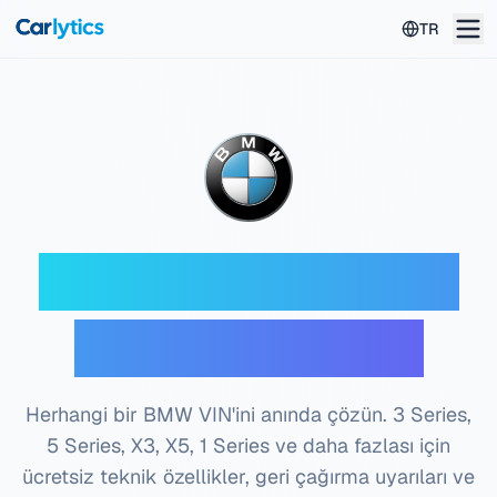
Ana içeriğe geç
TR
BMW VIN çözücü —
Ücretsiz kontrol
Herhangi bir BMW VIN'ini anında çözün. 3 Series,
5 Series, X3, X5, 1 Series ve daha fazlası için
ücretsiz teknik özellikler, geri çağırma uyarıları ve