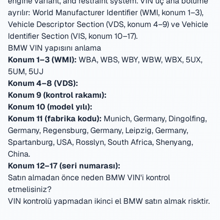
engine variant, and restraint system.
VIN üç ana bölüme
ayrılır: World Manufacturer Identifier (WMI, konum 1–3),
Vehicle Descriptor Section (VDS, konum 4–9) ve Vehicle
Identifier Section (VIS, konum 10–17).
BMW VIN yapısını anlama
Konum 1–3 (WMI):
WBA, WBS, WBY, WBW, WBX, 5UX,
5UM, 5UJ
Konum 4–8 (VDS):
Konum 9 (kontrol rakamı):
Konum 10 (model yılı):
Konum 11 (fabrika kodu):
Munich, Germany, Dingolfing,
Germany, Regensburg, Germany, Leipzig, Germany,
Spartanburg, USA, Rosslyn, South Africa, Shenyang,
China
.
Konum 12–17 (seri numarası):
Satın almadan önce neden BMW VIN'i kontrol
etmelisiniz?
VIN kontrolü yapmadan ikinci el BMW satın almak risktir.