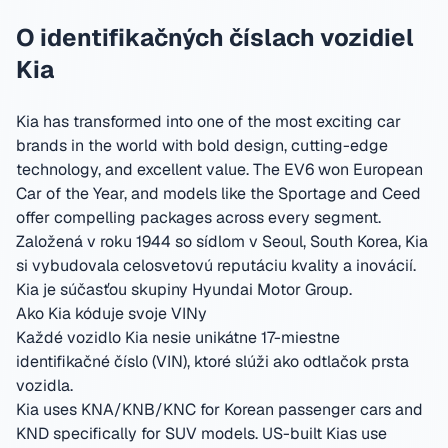
O identifikačných číslach vozidiel
Kia
Kia has transformed into one of the most exciting car
brands in the world with bold design, cutting-edge
technology, and excellent value. The EV6 won European
Car of the Year, and models like the Sportage and Ceed
offer compelling packages across every segment.
Založená v roku 1944 so sídlom v Seoul, South Korea
,
Kia
si vybudovala celosvetovú reputáciu kvality a inovácií.
Kia je súčasťou skupiny Hyundai Motor Group.
Ako Kia kóduje svoje VINy
Každé vozidlo Kia nesie unikátne 17-miestne
identifikačné číslo (VIN), ktoré slúži ako odtlačok prsta
vozidla.
Kia uses KNA/KNB/KNC for Korean passenger cars and
KND specifically for SUV models. US-built Kias use