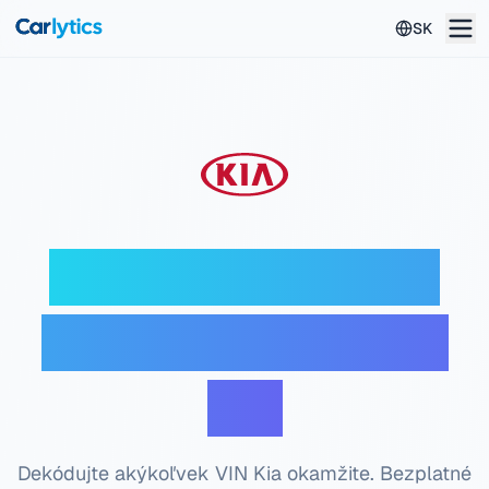
Preskočiť na hlavný obsah
SK
Kia VIN dekodér —
Bezplatná kontrola
VIN
Dekódujte akýkoľvek VIN Kia okamžite. Bezplatné