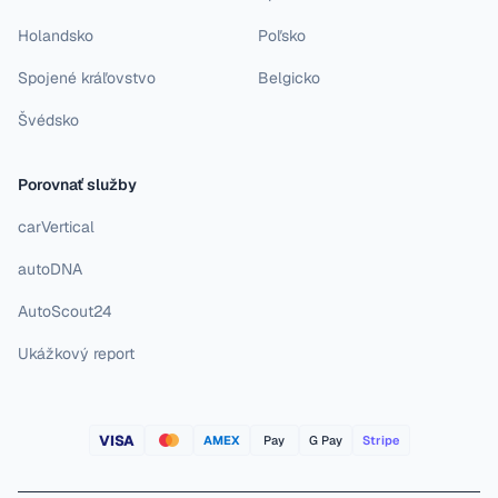
Holandsko
Poľsko
Spojené kráľovstvo
Belgicko
Švédsko
Porovnať služby
carVertical
autoDNA
AutoScout24
Ukážkový report
VISA
AMEX
Pay
G Pay
Stripe