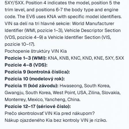
5XY/5XX. Position 4 indicates the model, position 5 the
trim level, and positions 6-7 the body type and engine
code. The EV6 uses KNA with specific model identifiers.
VIN sa delí na tri hlavné sekcie: World Manufacturer
Identifier (WMI, pozície 1–3), Vehicle Descriptor Section
(VDS, pozície 4–9) a Vehicle Identifier Section (VIS,
pozície 10–17).
Pochopenie štruktúry VIN Kia
Pozície 1–3 (WMI):
KNA, KNB, KNC, KND, KNE, 5XY, 5XX
Pozície 4–8 (VDS):
Pozícia 9 (kontrolná číslica):
Pozícia 10 (modelový rok):
Pozícia 11 (kód závodu):
Hwaseong, South Korea,
Gwangju, South Korea, West Point, USA, Zilina, Slovakia,
Monterrey, Mexico, Yancheng, China
.
Pozície 12–17 (sériové číslo):
Prečo skontrolovať VIN Kia pred nákupom?
Nákup ojazdeného Kia bez kontroly VIN je riziko.