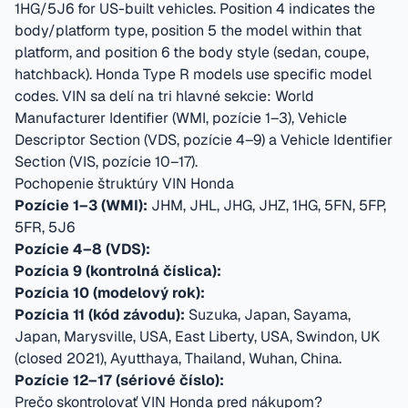
1HG/5J6 for US-built vehicles. Position 4 indicates the
body/platform type, position 5 the model within that
platform, and position 6 the body style (sedan, coupe,
hatchback). Honda Type R models use specific model
codes.
VIN sa delí na tri hlavné sekcie: World
Manufacturer Identifier (WMI, pozície 1–3), Vehicle
Descriptor Section (VDS, pozície 4–9) a Vehicle Identifier
Section (VIS, pozície 10–17).
Pochopenie štruktúry VIN Honda
Pozície 1–3 (WMI):
JHM, JHL, JHG, JHZ, 1HG, 5FN, 5FP,
5FR, 5J6
Pozície 4–8 (VDS):
Pozícia 9 (kontrolná číslica):
Pozícia 10 (modelový rok):
Pozícia 11 (kód závodu):
Suzuka, Japan, Sayama,
Japan, Marysville, USA, East Liberty, USA, Swindon, UK
(closed 2021), Ayutthaya, Thailand, Wuhan, China
.
Pozície 12–17 (sériové číslo):
Prečo skontrolovať VIN Honda pred nákupom?