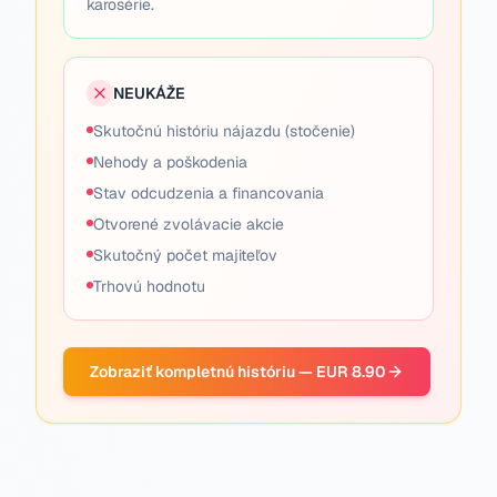
karosérie.
NEUKÁŽE
Skutočnú históriu nájazdu (stočenie)
Nehody a poškodenia
Stav odcudzenia a financovania
Otvorené zvolávacie akcie
Skutočný počet majiteľov
Trhovú hodnotu
Zobraziť kompletnú históriu — EUR 8.90