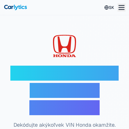
Preskočiť na hlavný obsah
SK
Honda VIN dekodér
— Bezplatná
kontrola VIN
Dekódujte akýkoľvek VIN Honda okamžite.