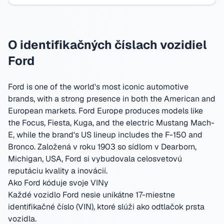
O identifikačných číslach vozidiel
Ford
Ford is one of the world's most iconic automotive
brands, with a strong presence in both the American and
European markets. Ford Europe produces models like
the Focus, Fiesta, Kuga, and the electric Mustang Mach-
E, while the brand's US lineup includes the F-150 and
Bronco.
Založená v roku 1903 so sídlom v Dearborn,
Michigan, USA
,
Ford si vybudovala celosvetovú
reputáciu kvality a inovácií.
Ako Ford kóduje svoje VINy
Každé vozidlo Ford nesie unikátne 17-miestne
identifikačné číslo (VIN), ktoré slúži ako odtlačok prsta
vozidla.