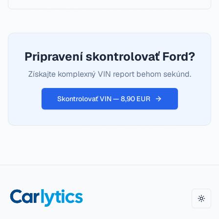
Pripravení skontrolovať Ford?
Získajte komplexný VIN report behom sekúnd.
Skontrolovať VIN — 8,90 EUR
Zmeni