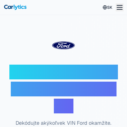
Preskočiť na hlavný obsah
SK
Ford VIN dekodér —
Bezplatná kontrola
VIN
Dekódujte akýkoľvek VIN Ford okamžite.