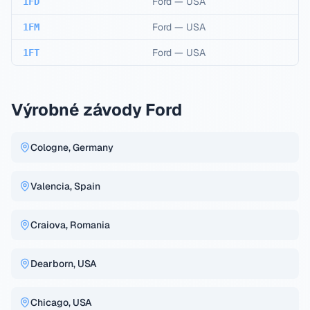
Ford
—
USA
1FD
Ford
—
USA
1FM
Ford
—
USA
1FT
Výrobné závody Ford
Cologne, Germany
Valencia, Spain
Craiova, Romania
Dearborn, USA
Chicago, USA