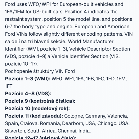
Ford uses WF0/WF1 for European-built vehicles and
1FA/1FM for US-built cars. Position 4 indicates the
restraint system, position 5 the model line, and positions
6-7 the body type and engine. European and American
Ford VINs follow slightly different encoding patterns.
VIN
sa delí na tri hlavné sekcie: World Manufacturer
Identifier (WMI, pozície 1–3), Vehicle Descriptor Section
(VDS, pozície 4–9) a Vehicle Identifier Section (VIS,
pozície 10–17).
Pochopenie štruktúry VIN Ford
Pozície 1–3 (WMI):
WF0, WF1, 1FA, 1FB, 1FC, 1FD, 1FM,
1FT
Pozície 4–8 (VDS):
Pozícia 9 (kontrolná číslica):
Pozícia 10 (modelový rok):
Pozícia 11 (kód závodu):
Cologne, Germany, Valencia,
Spain, Craiova, Romania, Dearborn, USA, Chicago, USA,
Silverton, South Africa, Chennai, India
.
Pozície 12–17 (sériové číslo):