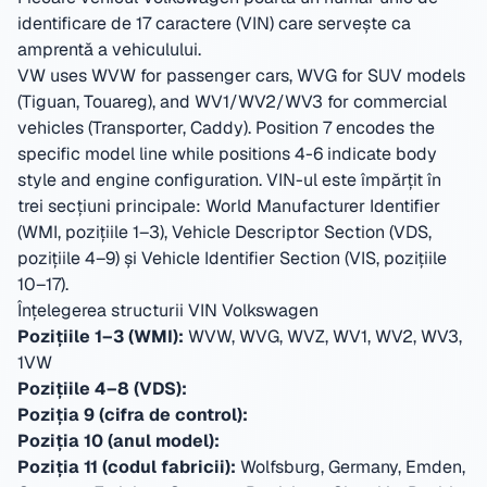
identificare de 17 caractere (VIN) care servește ca
amprentă a vehiculului.
VW uses WVW for passenger cars, WVG for SUV models
(Tiguan, Touareg), and WV1/WV2/WV3 for commercial
vehicles (Transporter, Caddy). Position 7 encodes the
specific model line while positions 4-6 indicate body
style and engine configuration.
VIN-ul este împărțit în
trei secțiuni principale: World Manufacturer Identifier
(WMI, pozițiile 1–3), Vehicle Descriptor Section (VDS,
pozițiile 4–9) și Vehicle Identifier Section (VIS, pozițiile
10–17).
Înțelegerea structurii VIN Volkswagen
Pozițiile 1–3 (WMI):
WVW, WVG, WVZ, WV1, WV2, WV3,
1VW
Pozițiile 4–8 (VDS):
Poziția 9 (cifra de control):
Poziția 10 (anul model):
Poziția 11 (codul fabricii):
Wolfsburg, Germany, Emden,