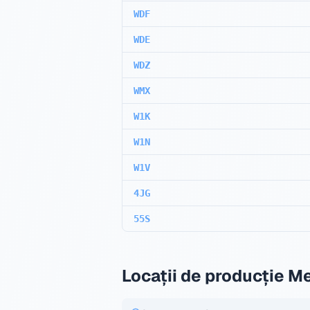
WDF
WDE
WDZ
WMX
W1K
W1N
W1V
4JG
55S
Locații de producție 