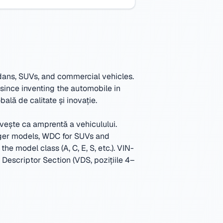
dans, SUVs, and commercial vehicles.
since inventing the automobile in
ală de calitate și inovație.
vește ca amprentă a vehiculului.
ger models, WDC for SUVs and
e model class (A, C, E, S, etc.).
VIN-
e Descriptor Section (VDS, pozițiile 4–