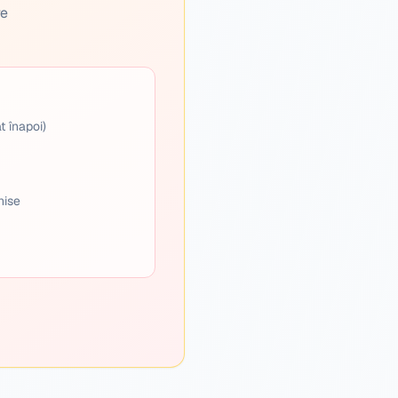
re
t înapoi)
hise