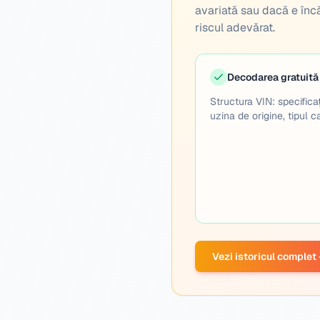
avariată sau dacă e încă
riscul adevărat.
Decodarea gratuită
Structura VIN: specificaț
uzina de origine, tipul ca
Vezi istoricul comple