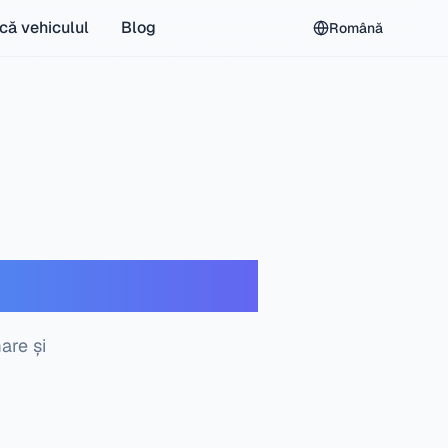
ică vehiculul
Blog
Română
care gratuită
are și