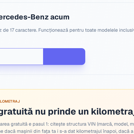
Mercedes-Benz acum
de 17 caractere. Funcționează pentru toate modelele inclusiv
KILOMETRAJ
ratuită nu prinde un kilometraj
rea gratuită e pasul 1: citește structura VIN (marcă, model, m
une dacă mașinii din fața ta i s-a dat kilometrajul înapoi, dacă a