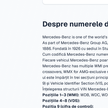
Despre numerele d
Mercedes-Benz is one of the world's
As part of Mercedes-Benz Group AG, t
1886.
Fondată în 1926 cu sediul în St
Cum codifică Mercedes-Benz numer
Fiecare vehicul Mercedes-Benz poartă
Mercedes-Benz has multiple WMI pre
crossovers, WMX for AMG-exclusive mod
ul este împărțit în trei secțiuni princ
9) și Vehicle Identifier Section (VIS, po
Înțelegerea structurii VIN Mercedes
Pozițiile 1–3 (WMI):
WDB, WDC, WDD
Pozițiile 4–8 (VDS):
Poziția 9 (cifra de control):