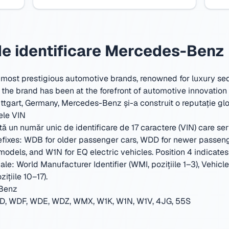
e identificare Mercedes-Benz
 most prestigious automotive brands, renowned for luxury se
he brand has been at the forefront of automotive innovation 
uttgart, Germany
,
Mercedes-Benz și-a construit o reputație glob
ele VIN
 un număr unic de identificare de 17 caractere (VIN) care ser
fixes: WDB for older passenger cars, WDD for newer passen
els, and W1N for EQ electric vehicles. Position 4 indicates th
ipale: World Manufacturer Identifier (WMI, pozițiile 1–3), Vehicl
zițiile 10–17).
-Benz
, WDF, WDE, WDZ, WMX, W1K, W1N, W1V, 4JG, 55S