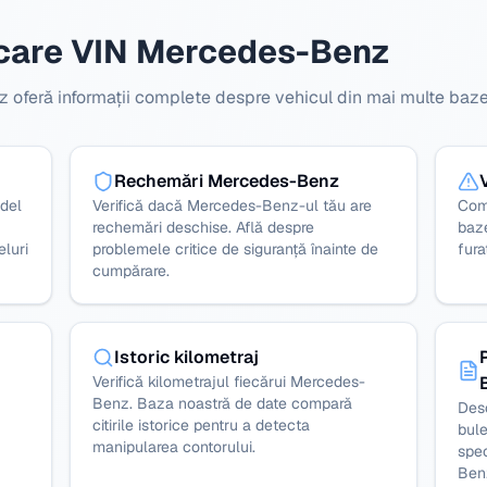
ficare VIN Mercedes-Benz
feră informații complete despre vehicul din mai multe baze 
Rechemări Mercedes-Benz
odel
Verifică dacă Mercedes-Benz-ul tău are
Com
rechemări deschise. Află despre
baz
eluri
problemele critice de siguranță înainte de
fura
cumpărare.
Istoric kilometraj
Verifică kilometrajul fiecărui Mercedes-
Benz. Baza noastră de date compară
Des
citirile istorice pentru a detecta
bule
manipularea contorului.
spec
Ben