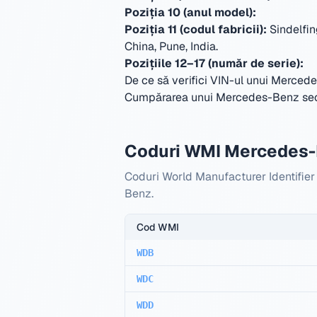
Poziția 10 (anul model):
Poziția 11 (codul fabricii):
Sindelfi
China, Pune, India
.
Pozițiile 12–17 (număr de serie):
De ce să verifici VIN-ul unui Merce
Cumpărarea unui Mercedes-Benz secon
Coduri WMI Mercedes
Coduri World Manufacturer Identifier
Benz.
Cod WMI
WDB
WDC
WDD