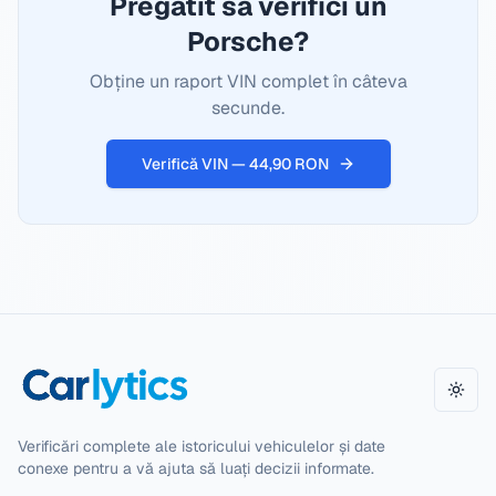
Pregătit să verifici un
Porsche?
Obține un raport VIN complet în câteva
secunde.
Verifică VIN — 44,90 RON
Schi
Verificări complete ale istoricului vehiculelor și date
conexe pentru a vă ajuta să luați decizii informate.