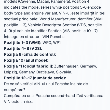
models (Cayenne, Macan, Panamera). Position 4
indicates the model series while positions 5-6 encode
body type and engine variant.
VIN-ul este împărțit în trei
secțiuni principale: World Manufacturer Identifier (WMI,
pozițiile 1–3), Vehicle Descriptor Section (VDS, pozițiile
4–9) și Vehicle Identifier Section (VIS, pozițiile 10–17).
Înțelegerea structurii VIN Porsche
Pozițiile 1–3 (WMI):
WP0, WP1
Pozițiile 4–8 (VDS):
Poziția 9 (cifra de control):
Poziția 10 (anul model):
Poziția 11 (codul fabricii):
Zuffenhausen, Germany,
Leipzig, Germany, Bratislava, Slovakia
.
Pozițiile 12–17 (număr de serie):
De ce să verifici VIN-ul unui Porsche înainte de
cumpărare?
Cumpărarea unui Porsche second-hand fără verificarea
VIN este un risc.