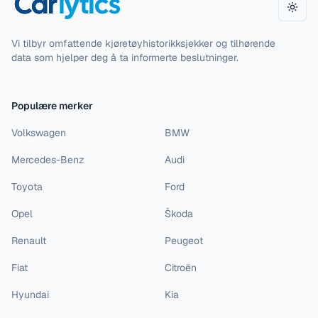
Bytt 
Vi tilbyr omfattende kjøretøyhistorikksjekker og tilhørende
data som hjelper deg å ta informerte beslutninger.
Populære merker
Volkswagen
BMW
Mercedes-Benz
Audi
Toyota
Ford
Opel
Škoda
Renault
Peugeot
Fiat
Citroën
Hyundai
Kia