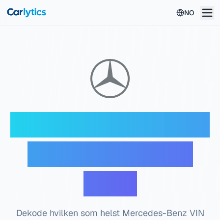
Hopp til hovedinnhold
NO
Mercedes-Benz VIN-
dekoder — Gratis
sjekk
Dekode hvilken som helst Mercedes-Benz VIN