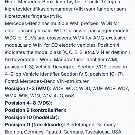
Hvert Mercedes-Benz-kjøretøy har et unikt 17-tegns
kjøretøyidentifikasjonsnummer (VIN) som fungerer som
kjøretøyets fingeravtrykk.
Mercedes-Benz has multiple WMI prefixes: WDB for
older passenger cars, WDD for newer passenger models,
WDC for SUVs and crossovers, WMX for AMG-exclusive
models, and W1N for EQ electric vehicles. Position 4
indicates the model class (A, C, E, S, etc.).
VIN er delt inn i
tre hoveddeler: World Manufacturer Identifier (WMI,
posisjon 1–3), Vehicle Descriptor Section (VDS, posisjon
4–9) og Vehicle Identifier Section (VIS, posisjon 10–17).
Forstå Mercedes-Benz VIN-strukturen
Posisjon 1–3 (WMI):
WDB, WDC, WDD, WDF, WDE, WDZ,
WMX, W1K, W1N, W1V, 4JG, 55S
Posisjon 4–8 (VDS):
Posisjon 9 (kontrollsiffer):
Posisjon 10 (modellår):
Posisjon 11 (fabrikkkode):
Sindelfingen, Germany,
Bremen, Germany, Rastatt, Germany, Tuscaloosa, USA,