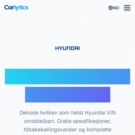
Hopp til hovedinnhold
NO
Hyundai VIN-dekoder
— Gratis sjekk
Dekode hvilken som helst Hyundai VIN
umiddelbart. Gratis spesifikasjoner,
tilbakekallingsvarsler og komplette