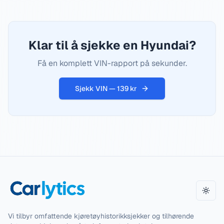
Klar til å sjekke en Hyundai?
Få en komplett VIN-rapport på sekunder.
Sjekk VIN — 139 kr
Bytt 
Vi tilbyr omfattende kjøretøyhistorikksjekker og tilhørende