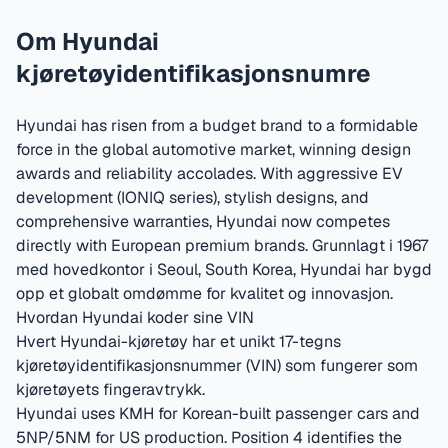
Om Hyundai
kjøretøyidentifikasjonsnumre
Hyundai has risen from a budget brand to a formidable
force in the global automotive market, winning design
awards and reliability accolades. With aggressive EV
development (IONIQ series), stylish designs, and
comprehensive warranties, Hyundai now competes
directly with European premium brands.
Grunnlagt i 1967
med hovedkontor i Seoul, South Korea
,
Hyundai har bygd
opp et globalt omdømme for kvalitet og innovasjon.
Hvordan Hyundai koder sine VIN
Hvert Hyundai-kjøretøy har et unikt 17-tegns
kjøretøyidentifikasjonsnummer (VIN) som fungerer som
kjøretøyets fingeravtrykk.
Hyundai uses KMH for Korean-built passenger cars and
5NP/5NM for US production. Position 4 identifies the