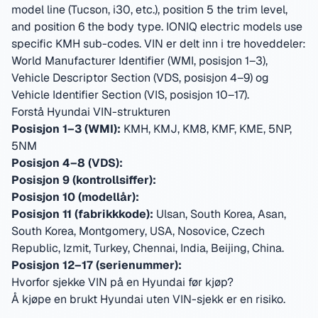
model line (Tucson, i30, etc.), position 5 the trim level,
and position 6 the body type. IONIQ electric models use
specific KMH sub-codes.
VIN er delt inn i tre hoveddeler:
World Manufacturer Identifier (WMI, posisjon 1–3),
Vehicle Descriptor Section (VDS, posisjon 4–9) og
Vehicle Identifier Section (VIS, posisjon 10–17).
Forstå Hyundai VIN-strukturen
Posisjon 1–3 (WMI):
KMH, KMJ, KM8, KMF, KME, 5NP,
5NM
Posisjon 4–8 (VDS):
Posisjon 9 (kontrollsiffer):
Posisjon 10 (modellår):
Posisjon 11 (fabrikkkode):
Ulsan, South Korea, Asan,
South Korea, Montgomery, USA, Nosovice, Czech
Republic, Izmit, Turkey, Chennai, India, Beijing, China
.
Posisjon 12–17 (serienummer):
Hvorfor sjekke VIN på en Hyundai før kjøp?
Å kjøpe en brukt Hyundai uten VIN-sjekk er en risiko.